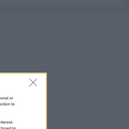
sonal or
ection to
nterest-
closed to