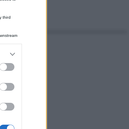
 third
Downstream
er and store
to grant or
ed purposes