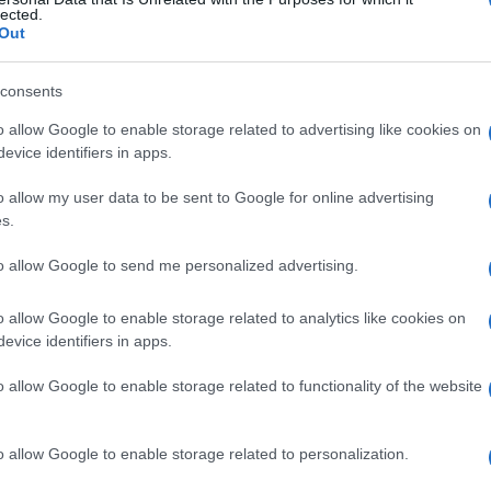
indrome di
lected.
Out
consents
Le
o allow Google to enable storage related to advertising like cookies on
evice identifiers in apps.
ti preferite
o allow my user data to be sent to Google for online advertising
s.
to allow Google to send me personalized advertising.
o allow Google to enable storage related to analytics like cookies on
dine del
sistema nervoso
periferico e autonomo che
evice identifiers in apps.
ne ebrea ashkenazita. Trasmesso con modalità
a assenza di
lacrimazione
, aumento della
o allow Google to enable storage related to functionality of the website
i di
calore
,
dolore
e
gusto
,
ipotensione ortostatica
e
o allow Google to enable storage related to personalization.
esta
malattia
, dovuta a una
mutazione
del
gene
DYS,