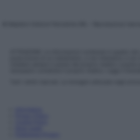
© Belpietro Edizioni Periodiche SRL – Riproduzione riser
ATTENZIONE: Le informazioni contenute in questo sito 
prescrizione di un trattamento, e non intendono e non 
chiedere sempre il parere del proprio medico curante e/o
necessario contattare il proprio medico. Leggi il Discl
Tutti i diritti riservati. Le immagini utilizzate negli ar
Informativa
Privacy Policy
Cookie Policy
Note Legali
Preferenze Privacy