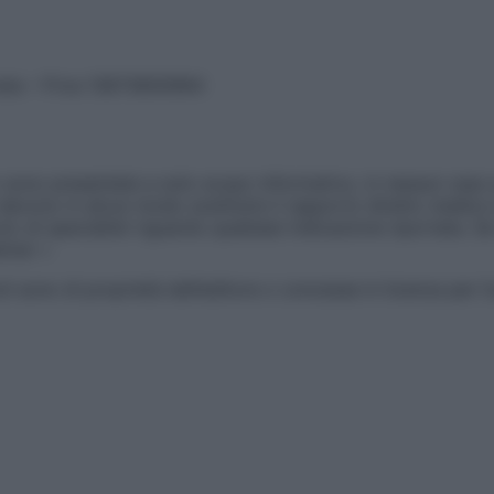
vata – P.Iva 13673600964
sono presentate a solo scopo informativo, in nessun caso p
devono in alcun modo sostituire il rapporto diretto medico-p
 di specialisti riguardo qualsiasi indicazione riportata. Se
aimer »
ticoli sono di proprietà dell’editore o concesse in licenza per 