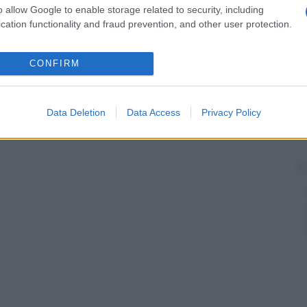
mplicanze polmonari imputabili ad
aspirazione
o allow Google to enable storage related to security, including
le durante il
sonno
.
cation functionality and fraud prevention, and other user protection.
CONFIRM
Data Deletion
Data Access
Privacy Policy