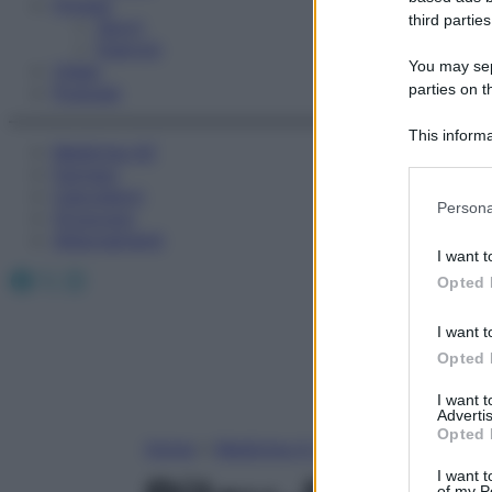
Fitness
third parties
Sport
Esercizi
You may sepa
Video
parties on t
Podcast
This informa
Medicina AZ
Participants
Farmaci
Calcolatori
Please note
Persona
Oroscopo
information 
Abbonamenti
deny consent
I want t
in below Go
Facebook
X
Instagram
Opted 
I want t
Opted 
I want 
Advertis
Opted 
Home
»
Medicina A-Z
I want t
of my P