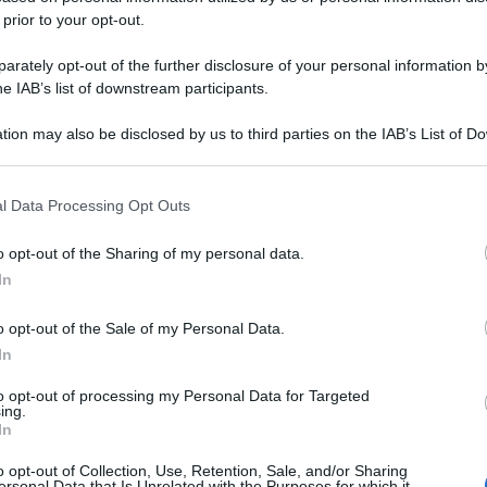
 prior to your opt-out.
rately opt-out of the further disclosure of your personal information by
he IAB’s list of downstream participants.
tion may also be disclosed by us to third parties on the IAB’s List of 
 that may further disclose it to other third parties.
 that this website/app uses one or more Google services and may gath
l Data Processing Opt Outs
including but not limited to your visit or usage behaviour. You may click 
 to Google and its third-party tags to use your data for below specifi
o opt-out of the Sharing of my personal data.
ogle consent section.
In
o opt-out of the Sale of my Personal Data.
In
to opt-out of processing my Personal Data for Targeted
ing.
In
o opt-out of Collection, Use, Retention, Sale, and/or Sharing
ersonal Data that Is Unrelated with the Purposes for which it