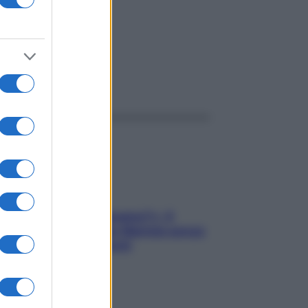
ggi anche
«Oggi che se magnamo?»: 4
ricette facili di Max Mariola senza
pesare gli ingredienti