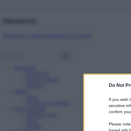
Abbonati ora!
Starbene ti regala benessere ogni mese!
Benessere
Psicologia
Rimedi naturali
Bellezza
Do Not Pr
Salute
News
If you wish 
Problemi e soluzioni
sensitive in
Alimentazione
confirm your
Mangiare sano
Diete
Please note
Ricette
based ads b