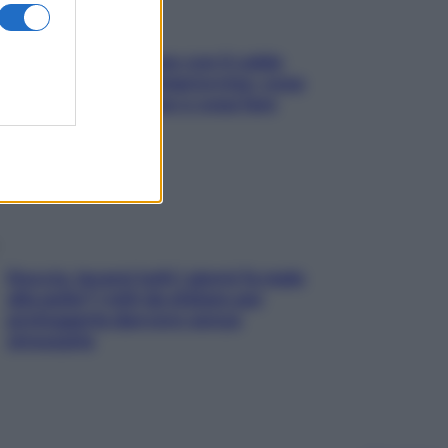
Perché la pressione con il caldo
scende e sale all’improvviso: cosa
succede alle donne e cosa fare
subito
Doccia, lavarsi tutti i giorni fa male
alla pelle? I miti da sfatare per
proteggerla davvero senza
stressarla