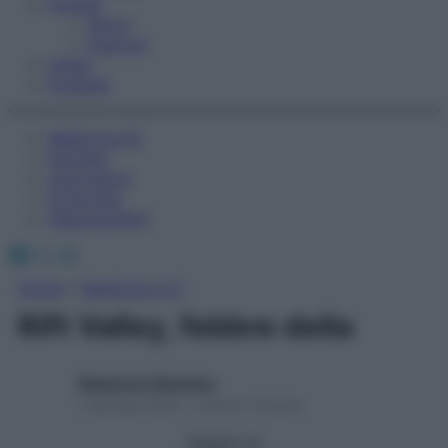
Fitness
Sport
Esercizi
Video
Podcast
Medicina AZ
Farmaci
Calcolatori
Oroscopo
Abbonamenti
Facebook
X
Instagram
Home
»
Medicina A-Z
Rift Valley, febbre della
Redazione Starbene
1 Gennaio 2025 – Lettura 1 minuto
Seguici su