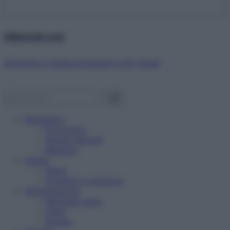
Abbonati ora!
Starbene ti regala benessere ogni mese!
Benessere
Psicologia
Rimedi naturali
Bellezza
Salute
News
Problemi e soluzioni
Alimentazione
Mangiare sano
Diete
Ricette