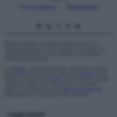
Google
Discover
Fonti preferite
Malattia infettiva, di origine virale, dovuta a un
arbovirus diffuso in Africa orientale e in Egitto, ma
riscontrabile anche in altre regioni, in particolare
nell’Africa occidentale.
La
malattia
, che colpisce l’uomo, gli ovini e i roditori,
si trasmette attraverso la puntura di
zanzara
(
Culex
,
Aedes
, anofele), per
contatto
diretto con le carcasse
di animali infetti o per via aerea da un individuo
all’altro. In passato era una
malattia professionale
degli allevatori di bestiame o dei veterinari.
Leggi anche