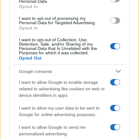
Personal Data.
not limited to your visit or usage behaviour. You may click to
Opted In
grant or deny consent to Google and its third-party tags to
use your data for below specified purposes in below Google
I want to opt-out of processing my
consent section.
Personal Data for Targeted Advertising.
Opted In
I want to opt-out of Collection, Use,
Retention, Sale, and/or Sharing of my
Personal Data that Is Unrelated with the
Purposes for which it was collected.
Opted Out
Google consents
I want to allow Google to enable storage
related to advertising like cookies on web or
device identifiers in apps.
I want to allow my user data to be sent to
Google for online advertising purposes.
I want to allow Google to send me
personalized advertising.