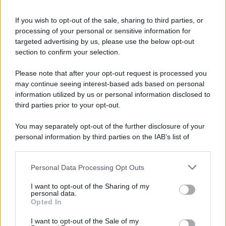
Informativa
Privacy Policy
If you wish to opt-out of the sale, sharing to third parties, or
Cookie Policy
processing of your personal or sensitive information for
Note Legali
targeted advertising by us, please use the below opt-out
Preferenze Privacy
section to confirm your selection.
Please note that after your opt-out request is processed you
may continue seeing interest-based ads based on personal
information utilized by us or personal information disclosed to
third parties prior to your opt-out.
You may separately opt-out of the further disclosure of your
personal information by third parties on the IAB’s list of
downstream participants.
Personal Data Processing Opt Outs
This information may also be disclosed by us to third parties
on the IAB’s List of Downstream Participants that may further
I want to opt-out of the Sharing of my
disclose it to other third parties.
personal data.
Opted In
Please note that this website/app uses one or more Google
services and may gather and store information including but
I want to opt-out of the Sale of my