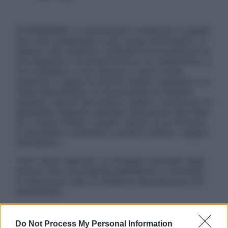
ATTENZIONE: Le informazioni contenute in questo
sito sono presentate a solo scopo informativo, in
nessun caso possono costituire la formulazione di
una diagnosi o la prescrizione di un trattamento, e
non intendono e non devono in alcun modo
sostituire il rapporto diretto medico-paziente o la
visita specialistica. Si raccomanda di chiedere
sempre il parere del proprio medico curante e/o di
specialisti riguardo qualsiasi indicazione riportata.
Se si hanno dubbi o quesiti sull’uso di un farmaco
è necessario contattare il proprio medico. Leggi il
Disclaimer »
Tutti i diritti riservati. Le immagini utilizzate negli
articoli sono di proprietà dell’editore o concesse
in licenza per l’uso. È vietata la riproduzione non
autorizzata.
Do Not Process My Personal Information