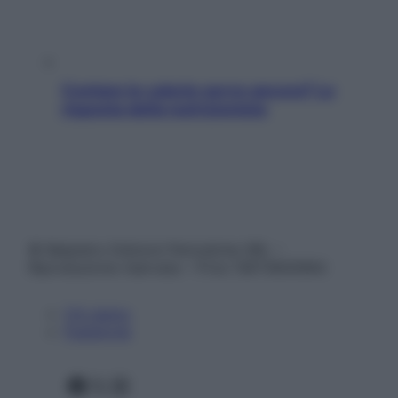
Contare le calorie serve ancora? La
risposta della nutrizionista
© Belpietro Edizioni Periodiche SRL –
Riproduzione riservata – P.Iva 13673600964
Chi siamo
Pubblicità
Facebook
X
Instagram