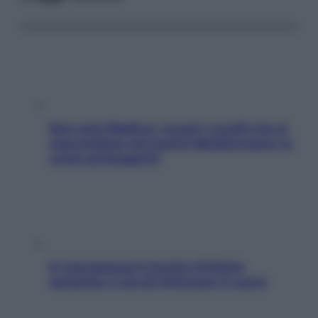
Non solo Maldive: scopri i coralli che si
nascondono nel nostro Mediterraneo (e
come proteggerli)
In menopausa il rischio d’infarto
aumenta: è ora di rinforzare il cuore