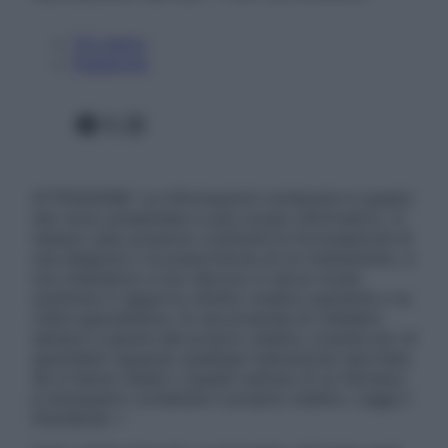
Chi siamo
Pubblicità
Facebook
X
Instagram
ATTENZIONE: Le informazioni contenute in questo
sito sono presentate a solo scopo informativo, in
nessun caso possono costituire la formulazione di
una diagnosi o la prescrizione di un trattamento, e
non intendono e non devono in alcun modo
sostituire il rapporto diretto medico-paziente o la
visita specialistica. Si raccomanda di chiedere
sempre il parere del proprio medico curante e/o di
specialisti riguardo qualsiasi indicazione riportata.
Se si hanno dubbi o quesiti sull’uso di un farmaco
è necessario contattare il proprio medico. Leggi il
Disclaimer »