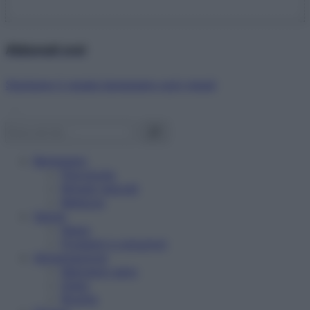
Abbonati ora!
Starbene ti regala benessere ogni mese!
Benessere
Psicologia
Rimedi naturali
Bellezza
Salute
News
Problemi e soluzioni
Alimentazione
Mangiare sano
Diete
Ricette