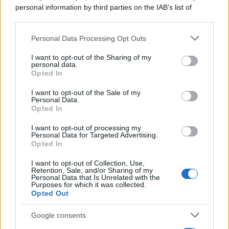
personal information by third parties on the IAB’s list of
downstream participants.
Personal Data Processing Opt Outs
This information may also be disclosed by us to third parties
on the IAB’s List of Downstream Participants that may further
I want to opt-out of the Sharing of my
disclose it to other third parties.
personal data.
Opted In
Please note that this website/app uses one or more Google
services and may gather and store information including but
I want to opt-out of the Sale of my
Personal Data.
not limited to your visit or usage behaviour. You may click to
Opted In
grant or deny consent to Google and its third-party tags to
use your data for below specified purposes in below Google
I want to opt-out of processing my
consent section.
Personal Data for Targeted Advertising.
Opted In
I want to opt-out of Collection, Use,
Retention, Sale, and/or Sharing of my
Personal Data that Is Unrelated with the
Purposes for which it was collected.
Opted Out
Google consents