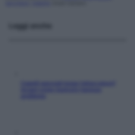
sarcoidosi
,
malattia
renale tubulare.
Leggi anche
Capelli spezzati lungo l’attaccatura?
Scopri come risolvere l’annoso
problema