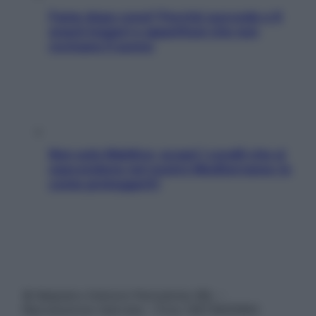
Fame dopo cena? Perché succede e 6
snack leggeri e appetitosi che non
rovinano il sonno
Non solo Maldive: scopri i coralli che si
nascondono nel nostro Mediterraneo (e
come proteggerli)
© Belpietro Edizioni Periodiche SRL –
Riproduzione riservata – P.Iva 13673600964