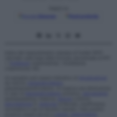
Seguici su
Google
Discover
Fonti preferite
Indice del riassorbimento tubulare di fosfati (RTF)
calcolato sulla base della formula: percentuale di RTF
= (
fosfaturia
creatininemia) / (fosfatemia
creatininuria) 100.
Un aumento può essere indicativo di
intossicazione
da CaCO3,
ipoparatiroidismo
,
pseudoipoparatiroidismo. Si osserva una diminuzione
in caso di
iperparatiroidismo
primitivo,
ipercalcemia
paraneoplastica, mieloma,
leucosi
e linfomi,
ipervitaminosi
D,
sindrome
di Burnett, insufficienza
surrenalica e uso di diuretici tiazidici. Falsi positivi
possono essere dovuti a
uremia
,
osteomalacia
,