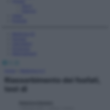
Fitness
Sport
Esercizi
Video
Podcast
Medicina AZ
Farmaci
Calcolatori
Oroscopo
Abbonamenti
Facebook
X
Instagram
Home
»
Medicina A-Z
Riassorbimento dei fosfati,
test di
Redazione Starbene
1 Gennaio 2025 – Lettura 1 minuto