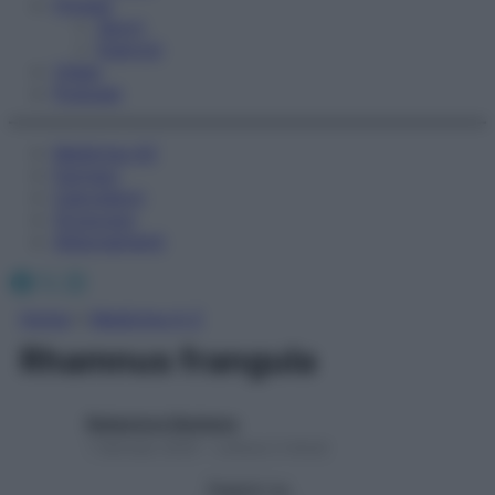
Fitness
Sport
Esercizi
Video
Podcast
Medicina AZ
Farmaci
Calcolatori
Oroscopo
Abbonamenti
Facebook
X
Instagram
Home
»
Medicina A-Z
Rhamnus frangula
Redazione Starbene
1 Gennaio 2025 – Lettura 2 minuti
Seguici su