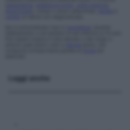
(
appendicite
,
malattia di Crohn
,
colite ulcerosa
,
diverticolite
), crampi o dolori addominali,
nausea
e
vomito
di natura non diagnosticata.
Ne è controindicato l’uso in
gravidanza
, durante
l’allattamento e nei bambini di età inferiore ai 10 anni.
Può essere tossica in dosi elevate, e dar luogo a
sintomi quali dolori colici e
diarrea
grave, che
comporta un’importante perdita di
acqua
ed
elettroliti.
Leggi anche