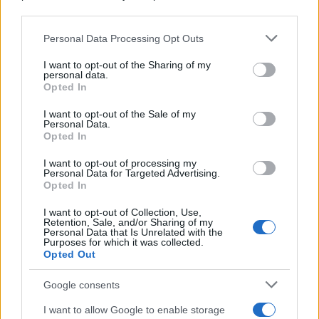
downstream participants.
Personal Data Processing Opt Outs
This information may also be disclosed by us to third parties
on the IAB’s List of Downstream Participants that may further
I want to opt-out of the Sharing of my
disclose it to other third parties.
personal data.
Opted In
Please note that this website/app uses one or more Google
services and may gather and store information including but
I want to opt-out of the Sale of my
Personal Data.
not limited to your visit or usage behaviour. You may click to
Opted In
grant or deny consent to Google and its third-party tags to
use your data for below specified purposes in below Google
I want to opt-out of processing my
consent section.
Personal Data for Targeted Advertising.
Opted In
I want to opt-out of Collection, Use,
Retention, Sale, and/or Sharing of my
Personal Data that Is Unrelated with the
Purposes for which it was collected.
Opted Out
Google consents
I want to allow Google to enable storage