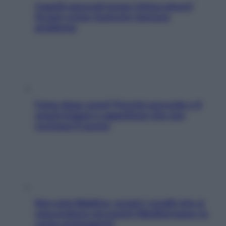
Capelli spezzati lungo l’attaccatura?
Scopri come risolvere l’annoso
problema
Fame dopo cena? Perché succede e 6
snack leggeri e appetitosi che non
rovinano il sonno
Non solo Maldive: scopri i coralli che si
nascondono nel nostro Mediterraneo (e
come proteggerli)