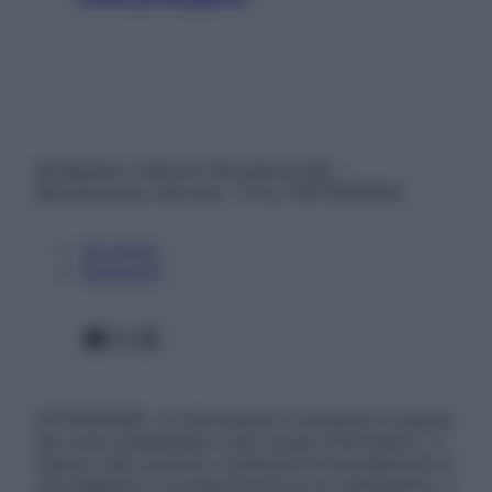
© Belpietro Edizioni Periodiche SRL –
Riproduzione riservata – P.Iva 13673600964
Chi siamo
Pubblicità
Facebook
X
Instagram
ATTENZIONE: Le informazioni contenute in questo
sito sono presentate a solo scopo informativo, in
nessun caso possono costituire la formulazione di
una diagnosi o la prescrizione di un trattamento, e