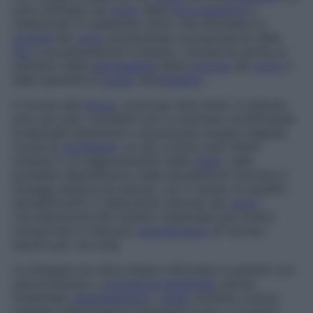
sono idrolisati nel
colon
dalla
flora batterica
e
trasformati in metabolici attivi, che stimolano la
motilità
del
colon
aumentando la propulsione delle
feci
e accelerandone il transito. Comporta anche un
aumento della
permeabilità
della
mucosa
del
colon
e
della quantità di
acqua
nell’
intestino
.
Il ricorso alla
droga
, come per altre simili, è indicato
solo nel caso i problemi non si risolvano modificando
le abitudini alimentari o assumendo droghe vegetali
ricche di
mucillagini
: un uso cronico può infatti
tradursi in un aggravamento della
stipsi
, nella
possibile dipendenza e nella necessità di ricorrere a
dosaggi sempre più elevati, con il rischio di squilibri
idroelettrolitici o disfunzioni (atonia) del
colon
.
L’accelerazione del transito intestinale può inoltre
comportare il mancato
assorbimento
di farmaci
assunti per via orale.
La frangula non deve essere utilizzata in pazienti con
subocclusione o
occlusione intestinale
, atonia
intestinale,
disidratazione
o
stipsi
ostinata cronica,
malattie infiammatorie intestinali acute o croniche