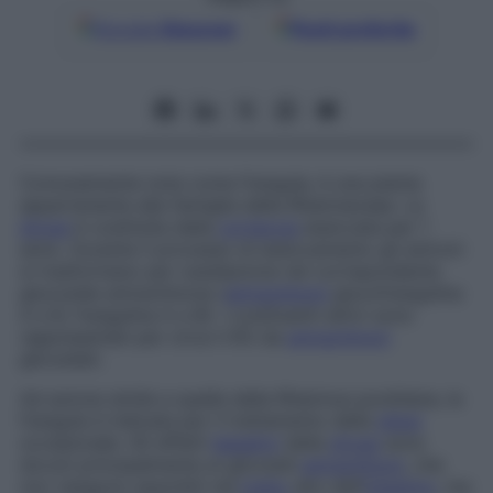
Google
Discover
Fonti preferite
Comunemente nota come frangula, è una pianta
appartenente alla famiglia della Rhamnaceae. La
droga
è costituita dalla
corteccia
essiccata per 1
anno. Durante il processo di essiccamento gli antroni
si trasformano per ossidazione nel corrispondente
glucoside antrachinone (
antrachinoni
glucofrangulina
A e B, frangulina A e B). I costituenti attivi sono
rappresentati per circa il 6% da
antrachinoni
glicosilati.
Ad azione simile a quella della
Rhamnus purshiana
, la
frangula è indicata per il trattamento della
stipsi
occasionale. Gli effetti
lassativi
della
droga
sono
dovuti principalmente ai glicosidi
antrachinoni
, che
non vengono assorbiti nel
tratto
alto dell’
intestino
, ma