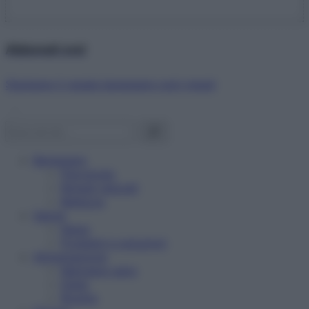
Abbonati ora!
Starbene ti regala benessere ogni mese!
Benessere
Psicologia
Rimedi naturali
Bellezza
Salute
News
Problemi e soluzioni
Alimentazione
Mangiare sano
Diete
Ricette