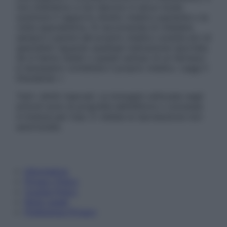
non intendono e non devono in alcun modo
sostituire il rapporto diretto medico-paziente o la
visita specialistica. Si raccomanda di chiedere
sempre il parere del proprio medico curante e/o di
specialisti riguardo qualsiasi indicazione riportata.
Se si hanno dubbi o quesiti sull’uso di un farmaco
è necessario contattare il proprio medico. Leggi il
Disclaimer »
Tutti i diritti riservati. Le immagini utilizzate negli
articoli sono di proprietà dell’editore o concesse
in licenza per l’uso. È vietata la riproduzione non
autorizzata.
Informativa
Privacy Policy
Cookie Policy
Note Legali
Preferenze Privacy