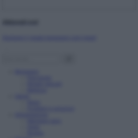
Abbonati ora!
Starbene ti regala benessere ogni mese!
Benessere
Psicologia
Rimedi naturali
Bellezza
Salute
News
Problemi e soluzioni
Alimentazione
Mangiare sano
Diete
Ricette