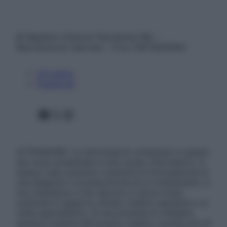
© Belpietro Edizioni Periodiche SRL –
Riproduzione riservata – P.Iva 13673600964
Chi siamo
Pubblicità
Facebook
X
Instagram
ATTENZIONE: Le informazioni contenute in questo
sito sono presentate a solo scopo informativo, in
nessun caso possono costituire la formulazione di
una diagnosi o la prescrizione di un trattamento, e
non intendono e non devono in alcun modo
sostituire il rapporto diretto medico-paziente o la
visita specialistica. Si raccomanda di chiedere
sempre il parere del proprio medico curante e/o di