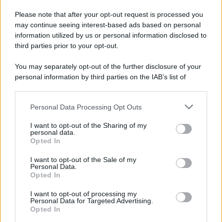
Please note that after your opt-out request is processed you
may continue seeing interest-based ads based on personal
information utilized by us or personal information disclosed to
third parties prior to your opt-out.
You may separately opt-out of the further disclosure of your
personal information by third parties on the IAB’s list of
downstream participants.
Personal Data Processing Opt Outs
This information may also be disclosed by us to third parties
on the IAB’s List of Downstream Participants that may further
I want to opt-out of the Sharing of my
disclose it to other third parties.
personal data.
Opted In
Please note that this website/app uses one or more Google
services and may gather and store information including but
I want to opt-out of the Sale of my
Personal Data.
not limited to your visit or usage behaviour. You may click to
Opted In
grant or deny consent to Google and its third-party tags to
use your data for below specified purposes in below Google
I want to opt-out of processing my
consent section.
Personal Data for Targeted Advertising.
Opted In