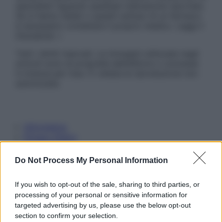
specialisti riguardo qualsiasi indicazione riportata.
Se si hanno dubbi o quesiti sull’uso di un farmaco
è necessario contattare il proprio medico. Leggi il
Disclaimer »
Tutti i diritti riservati. Le immagini utilizzate negli
articoli sono di proprietà dell’editore o concesse
in licenza per l’uso. È vietata la riproduzione non
autorizzata.
Informativa
Privacy Policy
Cookie Policy
Note Legali
Do Not Process My Personal Information
Preferenze Privacy
If you wish to opt-out of the sale, sharing to third parties, or
processing of your personal or sensitive information for
targeted advertising by us, please use the below opt-out
section to confirm your selection.