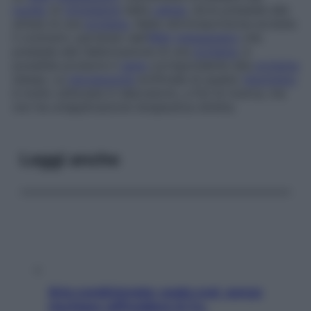
nucleo
al
citoplasma
della
cellula
, dove presiede alla
sintesi di una
proteina
. Nella retrotrascrizione avviene
il contrario: partendo dall’
RNA
messaggero
che
presiede alla fabbricazione di una
proteina
, è
possibile produrre il
gene
corrispondente alla
proteina
stessa. La
riproduzione
artificiale di questo
fenomeno
è molto utilizzata in laboratorio, a fini di ricerca, ma
non ha un’applicazione terapeutica diretta.
Leggi anche
Aria condizionata: usala così, senza
rischiare raffreddore & Co.