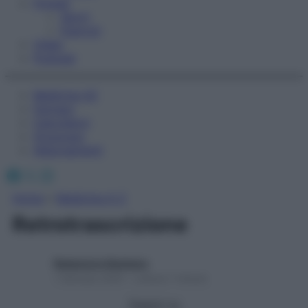
Fitness
Sport
Esercizi
Video
Podcast
Medicina AZ
Farmaci
Calcolatori
Oroscopo
Abbonamenti
Facebook
X
Instagram
Home
»
Medicina A-Z
Retrotrascrizione
Redazione Starbene
1 Gennaio 2025 – Lettura 1 minuto
Seguici su