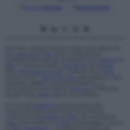
Google
Discover
Fonti preferite
Fenomeno naturale durante il quale viene fabbricata
una
molecola
di
DNA
, detto complementare,
copiando l’informazione contenuta in una
molecola
di
RNA
. A realizzare questa
operazione
è un
enzima
detto
transcriptasi inversa
, codificato da un
gene
comune a tutti i
retrovirus
(
virus
responsabili di varie
neoplasie, dell’
AIDS
o di alcune leucemie). La
retrotrascrizione permette al
retrovirus
di introdursi
nei geni della
cellula
ospite e di proliferare.
Si tratta dell’
operazione
inversa rispetto alla
trascrizione; nella trascrizione l’informazione
contenuta nel
frammento
di
DNA
che costituisce il
gene
viene copiata in un
RNA
premessaggero e poi in
un
RNA
messaggero
, suscettibile di passare dal