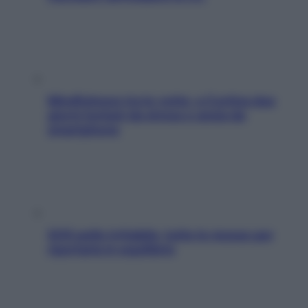
Mindfulness tra le vette: a Cortina due
giorni lontani da stress e ansia da
smartphone
SOS pelle irritabile: tutte le mosse per
riportarla in equilibrio