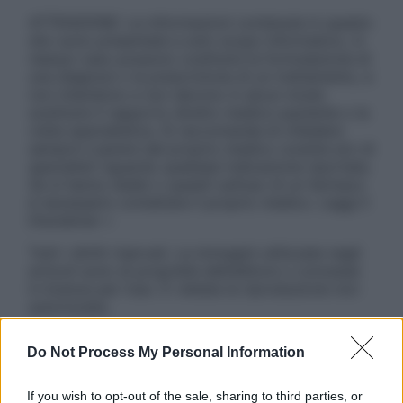
ATTENZIONE: Le informazioni contenute in questo
sito sono presentate a solo scopo informativo, in
nessun caso possono costituire la formulazione di
una diagnosi o la prescrizione di un trattamento, e
non intendono e non devono in alcun modo
sostituire il rapporto diretto medico-paziente o la
visita specialistica. Si raccomanda di chiedere
sempre il parere del proprio medico curante e/o di
specialisti riguardo qualsiasi indicazione riportata.
Se si hanno dubbi o quesiti sull’uso di un farmaco
è necessario contattare il proprio medico. Leggi il
Disclaimer »
Tutti i diritti riservati. Le immagini utilizzate negli
articoli sono di proprietà dell’editore o concesse
in licenza per l’uso. È vietata la riproduzione non
autorizzata.
Do Not Process My Personal Information
Informativa
If you wish to opt-out of the sale, sharing to third parties, or