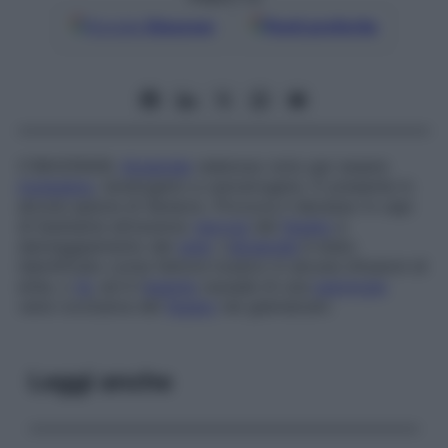
Google
Discover
Fonti preferite
C18H25NO6.
Alcaloide
velenoso noto per essere
mutageno
, teratogeno e cancerogeno. È presente in
alcune specie di Senecio. Provoca il decesso in capi
di bestiame attraverso
necrosi
del
fegato
e
danneggiamento del
rene
. L’
alcaloide
è stato
identificato come fattore tossico in alcune infusioni di
erbe, o
tè
, ed è l’
agente
causale di una
patologia
veno-occlusiva del
fegato
nei giamaicani.
Leggi anche