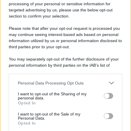
Privacy Policy
processing of your personal or sensitive information for
Cookie Policy
targeted advertising by us, please use the below opt-out
Note Legali
section to confirm your selection.
Preferenze Privacy
Please note that after your opt-out request is processed you
may continue seeing interest-based ads based on personal
information utilized by us or personal information disclosed to
third parties prior to your opt-out.
You may separately opt-out of the further disclosure of your
personal information by third parties on the IAB’s list of
downstream participants.
Personal Data Processing Opt Outs
This information may also be disclosed by us to third parties
on the IAB’s List of Downstream Participants that may further
I want to opt-out of the Sharing of my
disclose it to other third parties.
personal data.
Opted In
Please note that this website/app uses one or more Google
services and may gather and store information including but
I want to opt-out of the Sale of my
Personal Data.
not limited to your visit or usage behaviour. You may click to
Opted In
grant or deny consent to Google and its third-party tags to
use your data for below specified purposes in below Google