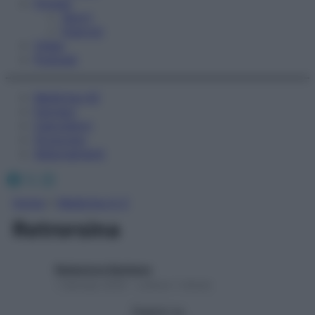
Fitness
Sport
Esercizi
Video
Podcast
Medicina AZ
Farmaci
Calcolatori
Oroscopo
Abbonamenti
Facebook
X
Instagram
Home
»
Medicina A-Z
Retrorsina
Redazione Starbene
1 Gennaio 2025 – Lettura 1 minuto
Seguici su