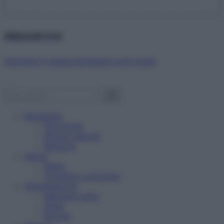
Abbonati ora!
Starbene ti regala benessere ogni mese!
Benessere
Psicologia
Rimedi naturali
Bellezza
Salute
News
Problemi e soluzioni
Alimentazione
Mangiare sano
Diete
Ricette