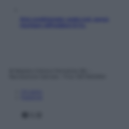
Aria condizionata: usala così, senza
rischiare raffreddore & Co.
© Belpietro Edizioni Periodiche SRL –
Riproduzione riservata – P.Iva 13673600964
Chi siamo
Pubblicità
Facebook
X
Instagram