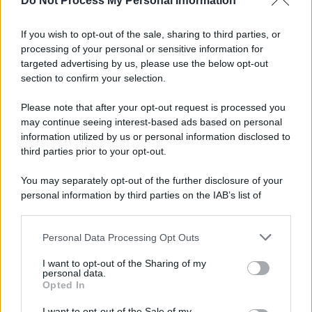
Do Not Process My Personal Information
Informativa
Privacy Policy
If you wish to opt-out of the sale, sharing to third parties, or
Cookie Policy
processing of your personal or sensitive information for
Note Legali
targeted advertising by us, please use the below opt-out
Preferenze Privacy
section to confirm your selection.
Please note that after your opt-out request is processed you
may continue seeing interest-based ads based on personal
information utilized by us or personal information disclosed to
third parties prior to your opt-out.
You may separately opt-out of the further disclosure of your
personal information by third parties on the IAB’s list of
downstream participants.
Personal Data Processing Opt Outs
This information may also be disclosed by us to third parties
on the IAB’s List of Downstream Participants that may further
I want to opt-out of the Sharing of my
disclose it to other third parties.
personal data.
Opted In
Please note that this website/app uses one or more Google
services and may gather and store information including but
I want to opt-out of the Sale of my