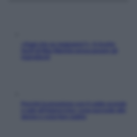
«Oggi che se magnamo?»: 4 ricette
facili di Max Mariola senza pesare gli
ingredienti
Perché la pressione con il caldo scende
e sale all’improvviso: cosa succede alle
donne e cosa fare subito