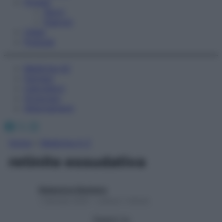
Fitness
Sport
Esercizi
Video
Podcast
Medicina AZ
Farmaci
Calcolatori
Oroscopo
Abbonamenti
Facebook
X
Instagram
Home
»
Medicina A-Z
retinite essudativa
Redazione Starbene
1 Gennaio 2025 – Lettura 1 minuto
Seguici su