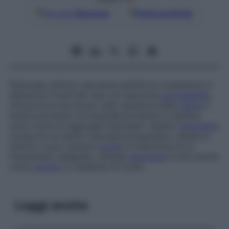
Google
Discover
Fonti preferite
Patologia retinica vascolare periferica consistente in
dilatazioni focali dei vasi con abnorme
permeabilità
,
che provoca accumulo nello spessore della
retina
e
inoltre accumulo di materiale proteinico e lipidico
sotto forma di aggregati biancastri. Questo
fenomeno
comporta un danno maculare progressivo, distacco
retinico e può causare
cecità
in mancanza di un
trattamento adeguato. Questa
patologia
è nota anche
come
retinite
(o
malattia
)
di Coats.
Leggi anche