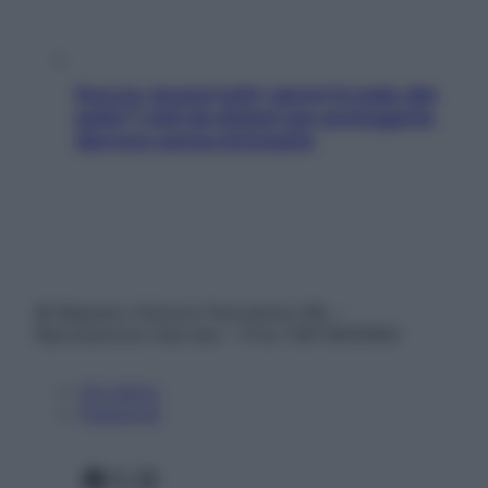
Doccia, lavarsi tutti i giorni fa male alla
pelle? I miti da sfatare per proteggerla
davvero senza stressarla
© Belpietro Edizioni Periodiche SRL –
Riproduzione riservata – P.Iva 13673600964
Chi siamo
Pubblicità
Facebook
X
Instagram