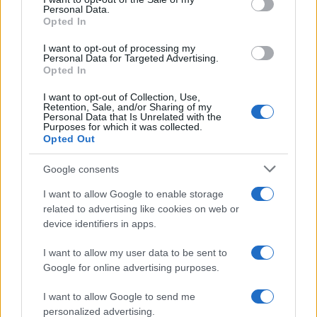
Personal Data.
not limited to your visit or usage behaviour. You may click to
Opted In
grant or deny consent to Google and its third-party tags to
use your data for below specified purposes in below Google
I want to opt-out of processing my
consent section.
Personal Data for Targeted Advertising.
Opted In
I want to opt-out of Collection, Use,
Retention, Sale, and/or Sharing of my
Personal Data that Is Unrelated with the
Purposes for which it was collected.
Opted Out
Google consents
I want to allow Google to enable storage
related to advertising like cookies on web or
device identifiers in apps.
I want to allow my user data to be sent to
Google for online advertising purposes.
I want to allow Google to send me
personalized advertising.