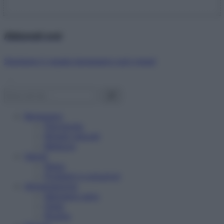
Abbonati ora!
Starbene ti regala benessere ogni mese!
Benessere
Psicologia
Rimedi naturali
Bellezza
Salute
News
Problemi e soluzioni
Alimentazione
Mangiare sano
Diete
Ricette