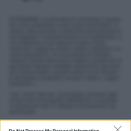
ATTENZIONE: Le informazioni contenute in questo
sito sono presentate a solo scopo informativo, in
nessun caso possono costituire la formulazione di
una diagnosi o la prescrizione di un trattamento, e
non intendono e non devono in alcun modo
sostituire il rapporto diretto medico-paziente o la
visita specialistica. Si raccomanda di chiedere
sempre il parere del proprio medico curante e/o di
specialisti riguardo qualsiasi indicazione riportata.
Se si hanno dubbi o quesiti sull’uso di un farmaco
è necessario contattare il proprio medico. Leggi il
Disclaimer »
Tutti i diritti riservati. Le immagini utilizzate negli
articoli sono di proprietà dell’editore o concesse
in licenza per l’uso. È vietata la riproduzione non
autorizzata.