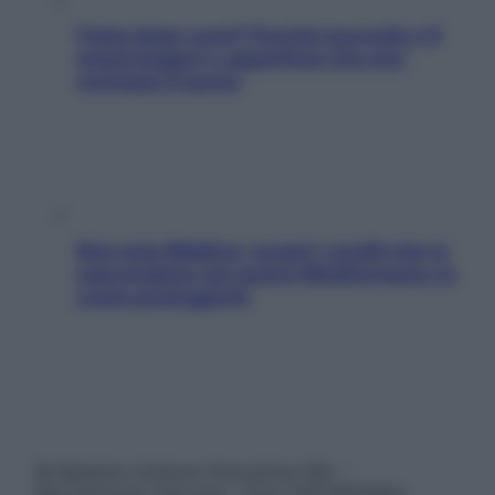
Fame dopo cena? Perché succede e 6
snack leggeri e appetitosi che non
rovinano il sonno
Non solo Maldive: scopri i coralli che si
nascondono nel nostro Mediterraneo (e
come proteggerli)
© Belpietro Edizioni Periodiche SRL –
Riproduzione riservata – P.Iva 13673600964