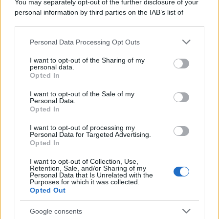
You may separately opt-out of the further disclosure of your
personal information by third parties on the IAB’s list of
downstream participants.
Personal Data Processing Opt Outs
This information may also be disclosed by us to third parties
on the IAB’s List of Downstream Participants that may further
I want to opt-out of the Sharing of my
disclose it to other third parties.
personal data.
Opted In
Please note that this website/app uses one or more Google
services and may gather and store information including but
I want to opt-out of the Sale of my
Personal Data.
not limited to your visit or usage behaviour. You may click to
Opted In
grant or deny consent to Google and its third-party tags to
use your data for below specified purposes in below Google
I want to opt-out of processing my
consent section.
Personal Data for Targeted Advertising.
Opted In
I want to opt-out of Collection, Use,
Retention, Sale, and/or Sharing of my
Personal Data that Is Unrelated with the
Purposes for which it was collected.
Opted Out
Google consents