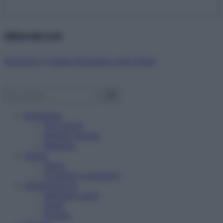
Abbonati ora!
Starbene ti regala benessere ogni mese!
Benessere
Psicologia
Rimedi naturali
Bellezza
Salute
News
Problemi e soluzioni
Alimentazione
Mangiare sano
Diete
Ricette