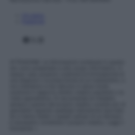
Chi siamo
Pubblicità
Facebook
X
Instagram
ATTENZIONE: Le informazioni contenute in questo
sito sono presentate a solo scopo informativo, in
nessun caso possono costituire la formulazione di
una diagnosi o la prescrizione di un trattamento, e
non intendono e non devono in alcun modo
sostituire il rapporto diretto medico-paziente o la
visita specialistica. Si raccomanda di chiedere
sempre il parere del proprio medico curante e/o di
specialisti riguardo qualsiasi indicazione riportata.
Se si hanno dubbi o quesiti sull’uso di un farmaco
è necessario contattare il proprio medico. Leggi il
Disclaimer »