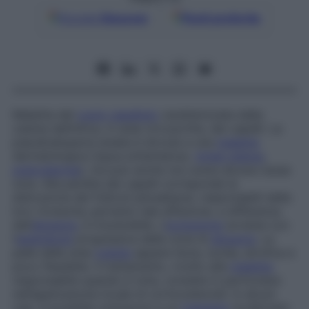
Google
Discover
Fonti preferite
Malattia del
cuoio capelluto
caratterizzata dalla
caduta definitiva, in aree circoscritte, dei capelli. La
pseudoalopecia areata è dovuta a una
malattia
dermatologica (lupus eritematoso,
lichen planus
,
sclerodermia
), ma può anche non avere alcuna causa
nota. Alla perdita dei capelli corrisponde la
distruzione dei follicoli pilosebacei, responsabili della
loro ricrescita; pertanto tale affezione, a differenza
dell’
alopecia
, è irreversibile. L’
evoluzione
avviene con
l’
estensione
progressiva delle zone di
alopecia
. La
pelle delle aree
colpite
appare liscia, lucida, atrofica e
poco flessibile. Il trattamento, rivolto alla
malattia
responsabile quando è nota, consiste in particolare
nell’applicazione locale di corticosteroidi. In alcuni
casi, è possibile sottoporsi a un
trapianto
localizzato