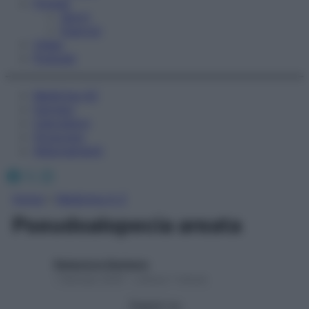
Fitness
Sport
Esercizi
Video
Podcast
Medicina AZ
Farmaci
Calcolatori
Oroscopo
Abbonamenti
Facebook
X
Instagram
Home
»
Medicina A-Z
Pseudoalopecia areata
Redazione Starbene
1 Gennaio 2025 – Lettura 1 minuto
Seguici su