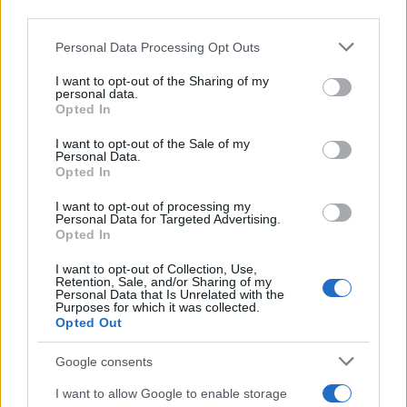
downstream participants.
Personal Data Processing Opt Outs
This information may also be disclosed by us to third parties
on the IAB’s List of Downstream Participants that may further
I want to opt-out of the Sharing of my
disclose it to other third parties.
personal data.
Opted In
Please note that this website/app uses one or more Google
services and may gather and store information including but
I want to opt-out of the Sale of my
Personal Data.
not limited to your visit or usage behaviour. You may click to
Opted In
grant or deny consent to Google and its third-party tags to
use your data for below specified purposes in below Google
I want to opt-out of processing my
consent section.
Personal Data for Targeted Advertising.
Opted In
I want to opt-out of Collection, Use,
Retention, Sale, and/or Sharing of my
Personal Data that Is Unrelated with the
Purposes for which it was collected.
Opted Out
Google consents
I want to allow Google to enable storage