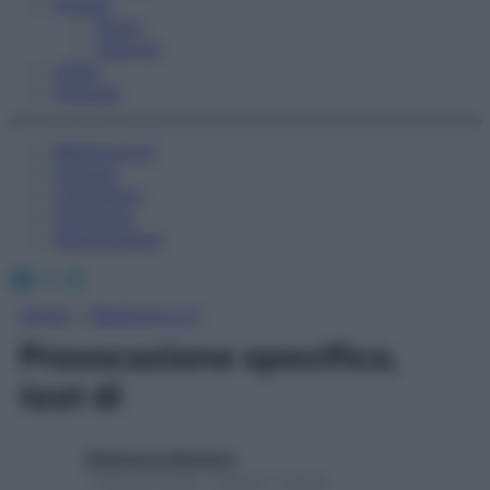
Fitness
Sport
Esercizi
Video
Podcast
Medicina AZ
Farmaci
Calcolatori
Oroscopo
Abbonamenti
Facebook
X
Instagram
Home
»
Medicina A-Z
Provocazione specifica,
test di
Redazione Starbene
1 Gennaio 2025 – Lettura 1 minuto