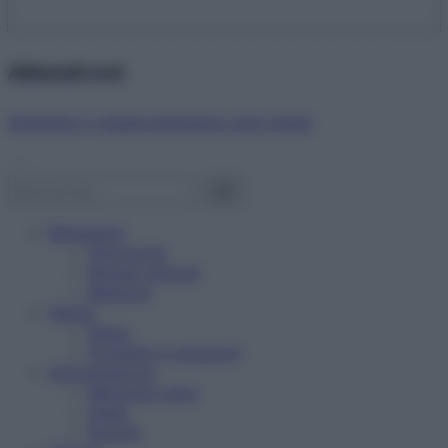
Abbonati ora!
Starbene ti regala benessere ogni mese!
Benessere
Psicologia
Rimedi naturali
Bellezza
Salute
News
Problemi e soluzioni
Alimentazione
Mangiare sano
Diete
Ricette