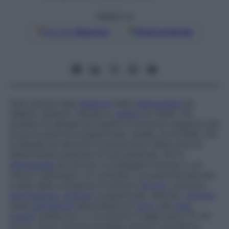
Seguici su
Google
Discover
Fonti preferite
Test indicati nella
diagnosi
delle
allergopatie
da
inalanti, alimenti, farmaci e
veleno
di insetti. Per
studiare le allergie da inalanti si possono eseguire test
di provocazione congiuntivale, nasale, bronchiale. Per
le allergie da alimenti si prescrivono diete prive di
determinate sostanze (in successione). Per le
allergopatie
da farmaci si impiegano farmaci o un
mezzo radiologico di contrasto. La positività del test
è data dalla comparsa di sintomi (
prurito
, bruciore,
lacrimazione
,
eritema
congiuntivale, starnuti,
rinorrea
ossia
secrezione
abbondante di
muco
dal
naso
,
prurito
nasale ecc.) o di sintomi e segni entro 15-30
minuti. Sono tuttavia possibili reazioni ritardate e