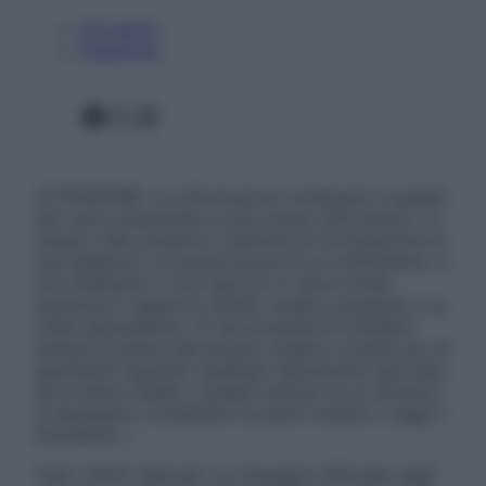
Chi siamo
Pubblicità
Facebook
X
Instagram
ATTENZIONE: Le informazioni contenute in questo
sito sono presentate a solo scopo informativo, in
nessun caso possono costituire la formulazione di
una diagnosi o la prescrizione di un trattamento, e
non intendono e non devono in alcun modo
sostituire il rapporto diretto medico-paziente o la
visita specialistica. Si raccomanda di chiedere
sempre il parere del proprio medico curante e/o di
specialisti riguardo qualsiasi indicazione riportata.
Se si hanno dubbi o quesiti sull’uso di un farmaco
è necessario contattare il proprio medico. Leggi il
Disclaimer »
Tutti i diritti riservati. Le immagini utilizzate negli