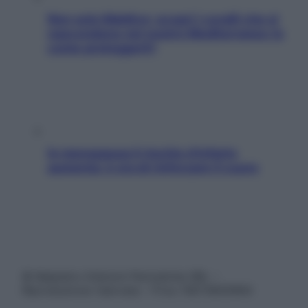
Non solo Maldive: scopri i coralli che si
nascondono nel nostro Mediterraneo (e
come proteggerli)
In menopausa il rischio d’infarto
aumenta: è ora di rinforzare il cuore
© Belpietro Edizioni Periodiche SRL –
Riproduzione riservata – P.Iva 13673600964