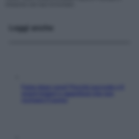
bifasiche (nei test bronchiali).
Leggi anche
Fame dopo cena? Perché succede e 6
snack leggeri e appetitosi che non
rovinano il sonno