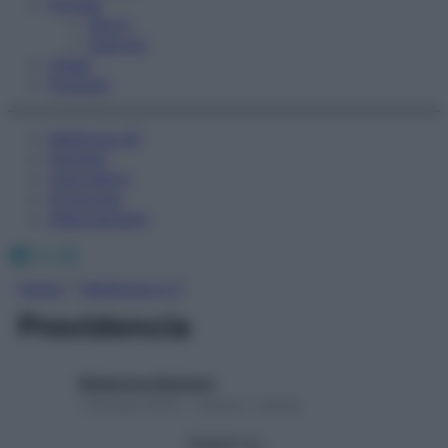
Fitness
Sport
Esercizi
Video
Podcast
Medicina AZ
Farmaci
Calcolatori
Oroscopo
Abbonamenti
Facebook
X
Instagram
Home
»
Medicina A-Z
Providencia
Redazione Starbene
1 Gennaio 2025 – Lettura 1 minuto
Seguici su