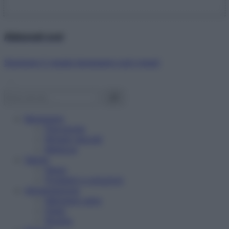
Abbonati ora!
Starbene ti regala benessere ogni mese!
Benessere
Psicologia
Rimedi naturali
Bellezza
Salute
News
Problemi e soluzioni
Alimentazione
Mangiare sano
Diete
Ricette