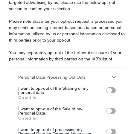
Cookie Policy
targeted advertising by us, please use the below opt-out
Note Legali
section to confirm your selection.
Preferenze Privacy
Please note that after your opt-out request is processed you
may continue seeing interest-based ads based on personal
information utilized by us or personal information disclosed to
third parties prior to your opt-out.
You may separately opt-out of the further disclosure of your
personal information by third parties on the IAB’s list of
downstream participants.
Personal Data Processing Opt Outs
This information may also be disclosed by us to third parties
on the IAB’s List of Downstream Participants that may further
I want to opt-out of the Sharing of my
disclose it to other third parties.
personal data.
Opted In
Please note that this website/app uses one or more Google
services and may gather and store information including but
I want to opt-out of the Sale of my
Personal Data.
not limited to your visit or usage behaviour. You may click to
Opted In
grant or deny consent to Google and its third-party tags to
use your data for below specified purposes in below Google
I want to opt-out of processing my
consent section.
Personal Data for Targeted Advertising.