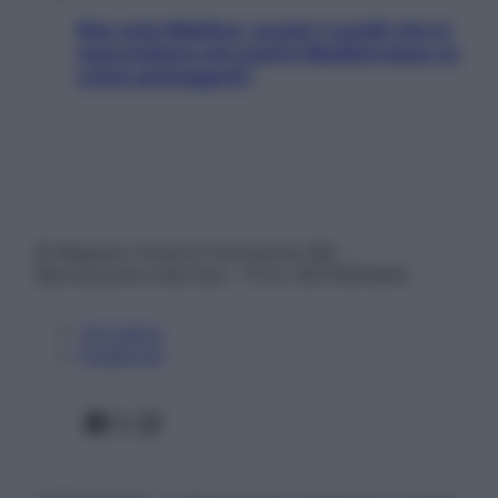
Non solo Maldive: scopri i coralli che si
nascondono nel nostro Mediterraneo (e
come proteggerli)
© Belpietro Edizioni Periodiche SRL –
Riproduzione riservata – P.Iva 13673600964
Chi siamo
Pubblicità
Facebook
X
Instagram