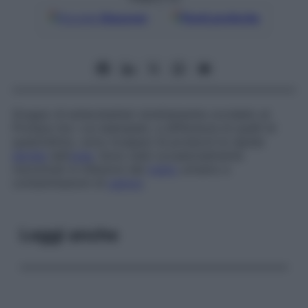
Google
Discover
Fonti preferite
Gruppo di enterobatteri strettamente correlato al
Proteus
ma i cui esemplari, a differenza di quelli di
quest’ultimo, sono incapaci di produrre la rapida
idrolisi
dell’
urea
. Sono stati occasionalmente
riscontrati in infezioni del
tratto
urinario e
contaminazioni di
ustioni
.
Leggi anche