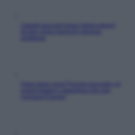
Capelli spezzati lungo l’attaccatura?
Scopri come risolvere l’annoso
problema
Fame dopo cena? Perché succede e 6
snack leggeri e appetitosi che non
rovinano il sonno