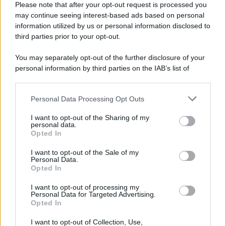
Please note that after your opt-out request is processed you
may continue seeing interest-based ads based on personal
information utilized by us or personal information disclosed to
third parties prior to your opt-out.
You may separately opt-out of the further disclosure of your
personal information by third parties on the IAB’s list of
downstream participants.
Personal Data Processing Opt Outs
This information may also be disclosed by us to third parties
on the IAB’s List of Downstream Participants that may further
I want to opt-out of the Sharing of my
disclose it to other third parties.
personal data.
Opted In
Please note that this website/app uses one or more Google
services and may gather and store information including but
I want to opt-out of the Sale of my
Personal Data.
not limited to your visit or usage behaviour. You may click to
Opted In
grant or deny consent to Google and its third-party tags to
use your data for below specified purposes in below Google
I want to opt-out of processing my
consent section.
Personal Data for Targeted Advertising.
Opted In
I want to opt-out of Collection, Use,