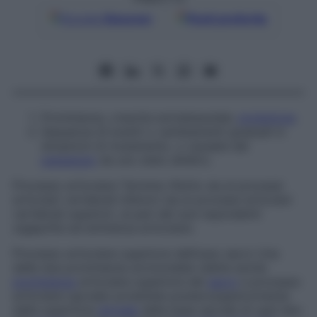
Google
Discover
Fonti preferite
Prominenza, crescita extratessutale,
proiezione
.
Sequenza di eventi o cambiamenti graduali in
situazioni di mutamento, o causate dal
passaggio
da uno stato all’altro.
Processo articolare
Termine riferito sia ai processi
articolari vertebrali inferiori sia ai processi articolari
vertebrali superiori, al pari dei suoi equivalenti
zigapofisi
ed
eminenza articolare
.
Processo articolare superiore dell’osso sacro
Una
delle due prominenze arrotondate (dette anche
prominenza
articolare superiore del
sacro
e
processo
articolare sacrale)
proiettate posterosuperiormente
dalla superficie
dorsale
della base sacrale di ogni lato