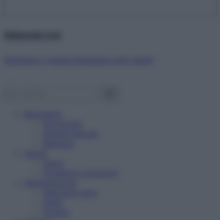
Abbonati ora!
Starbene ti regala benessere ogni mese!
Benessere
Psicologia
Rimedi naturali
Bellezza
Salute
News
Problemi e soluzioni
Alimentazione
Mangiare sano
Diete
Ricette