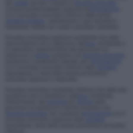
del
canale
sacrale, e dotate di
faccetta articolare
concava posteromediale preposta all’
articolazione
con il processo articolare inferiore della quinta
vertebra
lombare
. Lateralmente a ogni faccetta è
facilmente visibile uno scabro processo mamillare.
Processo articolare superiore vertebrale
Una delle
due proiezioni che si dipartono dall’
arco
vertebrale e
si estendono superiormente alla giunzione tra
peduncolo e
lamina
; presenta una
faccetta articolare
posteriore e usualmente laterale, per l’
articolazione
con il processo articolare inferiore della
vertebra
soprastante, e viene detta anche
prominenza
articolare superiore
e
diaposfisi
.
Processo articolare vertebrale inferiore
Una delle due
proiezioni che si estendono dall’
arco
vertebrale,
inferiormente, alla
porzione
più
declive
della
giunzione tra peduncoli e lamine; presenta una
faccetta articolare
che consente l’
articolazione
con il
processo articolare superiore della
vertebra
sottostante; viene detta anche
prominenza articolare
inferiore
.