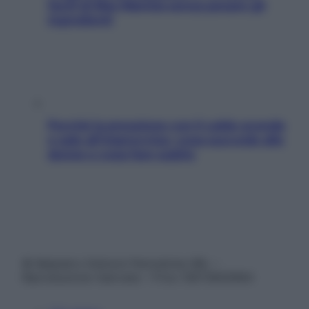
facili di Max Mariola senza pesare gli
ingredienti
Perché la pressione con il caldo scende
e sale all’improvviso: cosa succede alle
donne e cosa fare subito
© Belpietro Edizioni Periodiche SRL –
Riproduzione riservata – P.Iva 13673600964