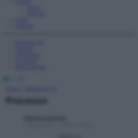
Fitness
Sport
Esercizi
Video
Podcast
Medicina AZ
Farmaci
Calcolatori
Oroscopo
Abbonamenti
Facebook
X
Instagram
Home
»
Medicina A-Z
Processo
Redazione Starbene
1 Gennaio 2025 – Lettura 2 minuti
Seguici su