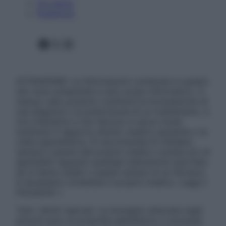
Chi siamo
Pubblicità
Facebook
X
Instagram
ATTENZIONE: Le informazioni contenute in questo
sito sono presentate a solo scopo informativo, in
nessun caso possono costituire la formulazione di
una diagnosi o la prescrizione di un trattamento, e
non intendono e non devono in alcun modo
sostituire il rapporto diretto medico-paziente o la
visita specialistica. Si raccomanda di chiedere
sempre il parere del proprio medico curante e/o di
specialisti riguardo qualsiasi indicazione riportata.
Se si hanno dubbi o quesiti sull’uso di un farmaco
è necessario contattare il proprio medico. Leggi il
Disclaimer »
Tutti i diritti riservati. Le immagini utilizzate negli
articoli sono di proprietà dell’editore o concesse