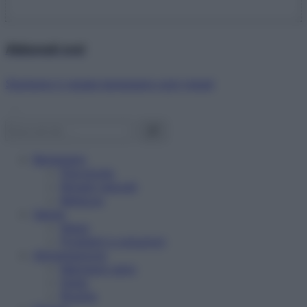
Abbonati ora!
Starbene ti regala benessere ogni mese!
Benessere
Psicologia
Rimedi naturali
Bellezza
Salute
News
Problemi e soluzioni
Alimentazione
Mangiare sano
Diete
Ricette