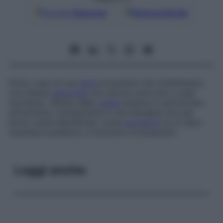
Google
Discover
Fonti preferite
Primo caso di una
serie
di pazienti che manifestano
una stessa
patologia
non ancora nota sino a quel
momento, riferito dalla
classe
medica in particolare
all’individuo (solitamente in una famiglia) che per
primo viene identificato come
portatore
di un dato
carattere ereditario; è sinonimo di
proposito
.
Leggi anche