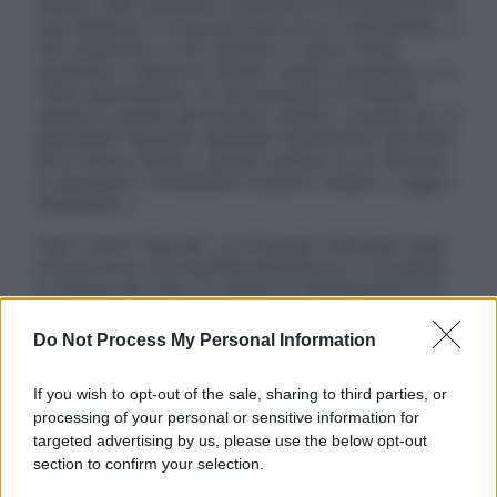
nessun caso possono costituire la formulazione di
una diagnosi o la prescrizione di un trattamento, e
non intendono e non devono in alcun modo
sostituire il rapporto diretto medico-paziente o la
visita specialistica. Si raccomanda di chiedere
sempre il parere del proprio medico curante e/o di
specialisti riguardo qualsiasi indicazione riportata.
Se si hanno dubbi o quesiti sull’uso di un farmaco
è necessario contattare il proprio medico. Leggi il
Disclaimer »
Tutti i diritti riservati. Le immagini utilizzate negli
articoli sono di proprietà dell’editore o concesse
in licenza per l’uso. È vietata la riproduzione non
autorizzata.
Do Not Process My Personal Information
If you wish to opt-out of the sale, sharing to third parties, or
Informativa
processing of your personal or sensitive information for
Privacy Policy
targeted advertising by us, please use the below opt-out
Cookie Policy
section to confirm your selection.
Note Legali