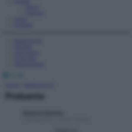
Fitness
Sport
Esercizi
Video
Podcast
Medicina AZ
Farmaci
Calcolatori
Oroscopo
Abbonamenti
Facebook
X
Instagram
Home
»
Medicina A-Z
Probante
Redazione Starbene
1 Gennaio 2025 – Lettura 1 minuto
Seguici su