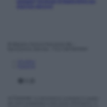
spiaggia? Strategie di digital detox per
staccare davvero
© Belpietro Edizioni Periodiche SRL –
Riproduzione riservata – P.Iva 13673600964
Chi siamo
Pubblicità
Facebook
X
Instagram
ATTENZIONE: Le informazioni contenute in questo
sito sono presentate a solo scopo informativo, in