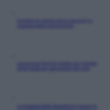
Contare le calorie serve ancora? La
risposta della nutrizionista
L’oroscopo food di Jupiter per l’estate
2026 dedicato agli amanti del cibo
La trappola della dopamina ti segue in