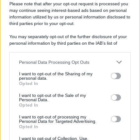
Preferenze Privacy
Please note that after your opt-out request is processed you
may continue seeing interest-based ads based on personal
information utilized by us or personal information disclosed to
third parties prior to your opt-out.
You may separately opt-out of the further disclosure of your
personal information by third parties on the IAB’s list of
downstream participants.
Personal Data Processing Opt Outs
This information may also be disclosed by us to third parties
on the IAB’s List of Downstream Participants that may further
I want to opt-out of the Sharing of my
disclose it to other third parties.
personal data.
Opted In
Please note that this website/app uses one or more Google
services and may gather and store information including but
I want to opt-out of the Sale of my
Personal Data.
not limited to your visit or usage behaviour. You may click to
Opted In
grant or deny consent to Google and its third-party tags to
use your data for below specified purposes in below Google
I want to opt-out of processing my
consent section.
Personal Data for Targeted Advertising.
Opted In
I want to opt-out of Collection, Use,