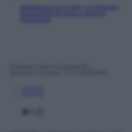
Mindfulness tra le vette: a Cortina due
giorni lontani da stress e ansia da
smartphone
© Belpietro Edizioni Periodiche SRL –
Riproduzione riservata – P.Iva 13673600964
Chi siamo
Pubblicità
Facebook
X
Instagram