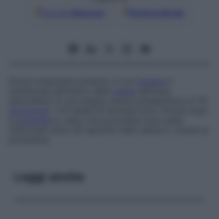
Google
Discover
Fonti preferite
Forma molecolare primaria, in cui l’
insulina
è
sintetizzata all’interno della
cellula
dell’isola
pancreatica. È una singola catena polipeptidica di 110
aminoacidi
. I 24 residui N terminali sono rimossi dopo
la
biosintesi
e, dopo che le proteine sono state
indirizzate verso siti specifici delle cellule b, rimane la
proinsulina.
Leggi anche