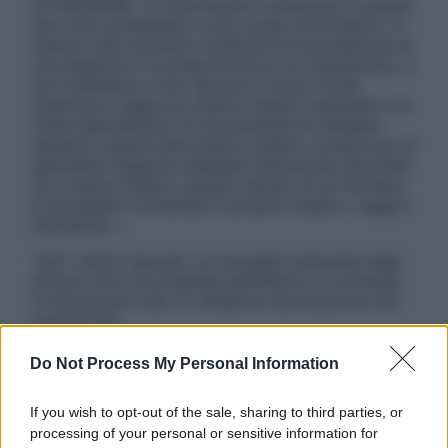
ATTENZIONE: Le informazioni contenute in questo
sito sono presentate a solo scopo informativo, in
nessun caso possono costituire la formulazione di
una diagnosi o la prescrizione di un trattamento, e
non intendono e non devono in alcun modo
sostituire il rapporto diretto medico-paziente o la
visita specialistica. Si raccomanda di chiedere
sempre il parere del proprio medico curante e/o di
specialisti riguardo qualsiasi indicazione riportata.
Se si hanno dubbi o quesiti sull’uso di un farmaco
è necessario contattare il proprio medico. Leggi il
Disclaimer »
Tutti i diritti riservati. Le immagini utilizzate negli
articoli sono di proprietà dell’editore o concesse
in licenza per l’uso. È vietata la riproduzione non
autorizzata.
Do Not Process My Personal Information
Informativa
If you wish to opt-out of the sale, sharing to third parties, or
Privacy Policy
processing of your personal or sensitive information for