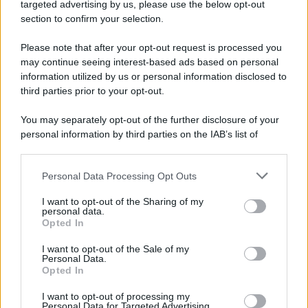
Cookie Policy
targeted advertising by us, please use the below opt-out
Note Legali
section to confirm your selection.
Preferenze Privacy
Please note that after your opt-out request is processed you
may continue seeing interest-based ads based on personal
information utilized by us or personal information disclosed to
third parties prior to your opt-out.
You may separately opt-out of the further disclosure of your
personal information by third parties on the IAB’s list of
downstream participants.
Personal Data Processing Opt Outs
This information may also be disclosed by us to third parties
on the IAB’s List of Downstream Participants that may further
I want to opt-out of the Sharing of my
disclose it to other third parties.
personal data.
Opted In
Please note that this website/app uses one or more Google
services and may gather and store information including but
I want to opt-out of the Sale of my
Personal Data.
not limited to your visit or usage behaviour. You may click to
Opted In
grant or deny consent to Google and its third-party tags to
use your data for below specified purposes in below Google
I want to opt-out of processing my
consent section.
Personal Data for Targeted Advertising.