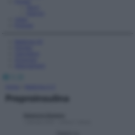
Fitness
Sport
Esercizi
Video
Podcast
Medicina AZ
Farmaci
Calcolatori
Oroscopo
Abbonamenti
Facebook
X
Instagram
Home
»
Medicina A-Z
Preproinsulina
Redazione Starbene
1 Gennaio 2025 – Lettura 1 minuto
Seguici su