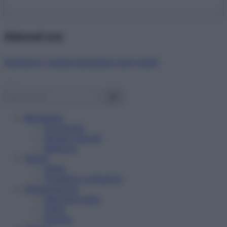
Abbonati ora!
Starbene ti regala benessere ogni mese!
Benessere
Psicologia
Rimedi naturali
Bellezza
Salute
News
Problemi e soluzioni
Alimentazione
Mangiare sano
Diete
Ricette