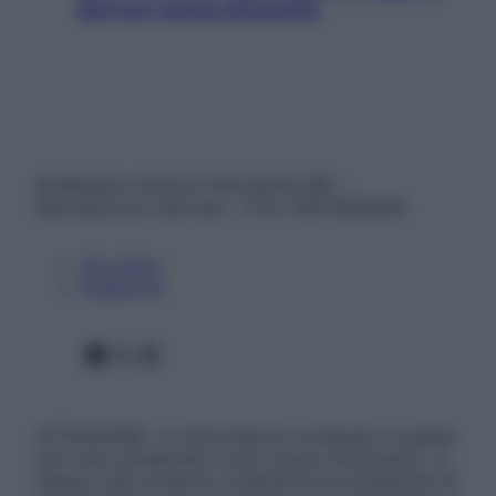
davvero senza stressarla
© Belpietro Edizioni Periodiche SRL –
Riproduzione riservata – P.Iva 13673600964
Chi siamo
Pubblicità
Facebook
X
Instagram
ATTENZIONE: Le informazioni contenute in questo
sito sono presentate a solo scopo informativo, in
nessun caso possono costituire la formulazione di