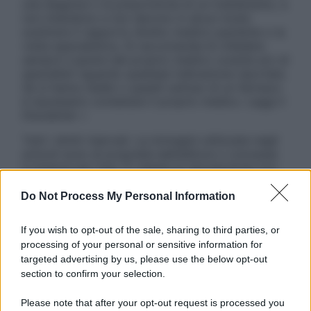
una diagnosi o la prescrizione di un trattamento, e
non intendono e non devono in alcun modo
sostituire il rapporto diretto medico-paziente o la
visita specialistica. Si raccomanda di chiedere
sempre il parere del proprio medico curante e/o di
specialisti riguardo qualsiasi indicazione riportata.
Se si hanno dubbi o quesiti sull’uso di un farmaco
è necessario contattare il proprio medico. Leggi il
Disclaimer »
Tutti i diritti riservati. Le immagini utilizzate negli
articoli sono di proprietà dell’editore o concesse
in licenza per l’uso. È vietata la riproduzione non
autorizzata.
Do Not Process My Personal Information
If you wish to opt-out of the sale, sharing to third parties, or
Informativa
processing of your personal or sensitive information for
Privacy Policy
targeted advertising by us, please use the below opt-out
Cookie Policy
section to confirm your selection.
Note Legali
Preferenze Privacy
Please note that after your opt-out request is processed you