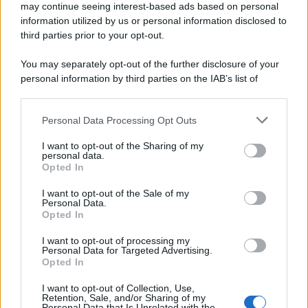
may continue seeing interest-based ads based on personal
information utilized by us or personal information disclosed to
third parties prior to your opt-out.
You may separately opt-out of the further disclosure of your
personal information by third parties on the IAB’s list of
downstream participants.
Personal Data Processing Opt Outs
This information may also be disclosed by us to third parties
on the IAB’s List of Downstream Participants that may further
I want to opt-out of the Sharing of my
disclose it to other third parties.
personal data.
Opted In
Please note that this website/app uses one or more Google
services and may gather and store information including but
I want to opt-out of the Sale of my
Personal Data.
not limited to your visit or usage behaviour. You may click to
Opted In
grant or deny consent to Google and its third-party tags to
use your data for below specified purposes in below Google
I want to opt-out of processing my
consent section.
Personal Data for Targeted Advertising.
Opted In
I want to opt-out of Collection, Use,
Retention, Sale, and/or Sharing of my
Personal Data that Is Unrelated with the