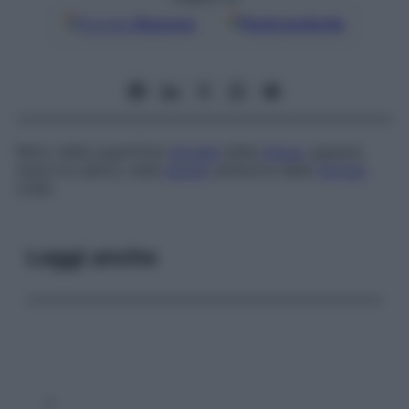
Google
Discover
Fonti preferite
Retro della superficie
dorsale
della
lingua
, appena
sopra la radice, nella
parete
anteriore della
faringe
orale.
Leggi anche