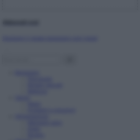
Abbonati ora!
Starbene ti regala benessere ogni mese!
Benessere
Psicologia
Rimedi naturali
Bellezza
Salute
News
Problemi e soluzioni
Alimentazione
Mangiare sano
Diete
Ricette