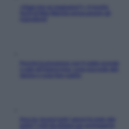
«Oggi che se magnamo?»: 4 ricette
facili di Max Mariola senza pesare gli
ingredienti
Perché la pressione con il caldo scende
e sale all’improvviso: cosa succede alle
donne e cosa fare subito
Doccia, lavarsi tutti i giorni fa male alla
pelle? I miti da sfatare per proteggerla