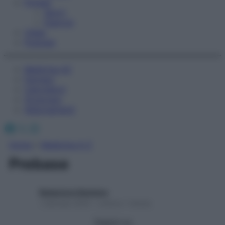
Fitness
Sport
Esercizi
Video
Podcast
Medicina AZ
Farmaci
Calcolatori
Oroscopo
Abbonamenti
Facebook
X
Instagram
Home
»
Medicina A-Z
Prebase
Redazione Starbene
1 Gennaio 2025 – Lettura 1 minuto
Seguici su