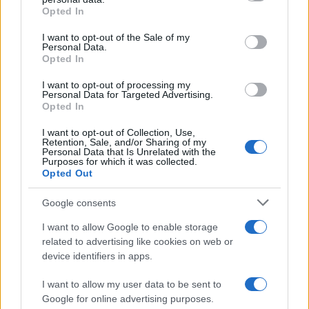
Opted In
Please note that this website/app uses one or more Google
services and may gather and store information including but
I want to opt-out of the Sale of my
Personal Data.
not limited to your visit or usage behaviour. You may click to
Opted In
grant or deny consent to Google and its third-party tags to
use your data for below specified purposes in below Google
I want to opt-out of processing my
consent section.
Personal Data for Targeted Advertising.
Opted In
I want to opt-out of Collection, Use,
Retention, Sale, and/or Sharing of my
Personal Data that Is Unrelated with the
Purposes for which it was collected.
Opted Out
Google consents
I want to allow Google to enable storage
related to advertising like cookies on web or
device identifiers in apps.
I want to allow my user data to be sent to
Google for online advertising purposes.