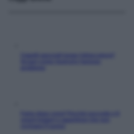
Capelli spezzati lungo l’attaccatura?
Scopri come risolvere l’annoso
problema
Fame dopo cena? Perché succede e 6
snack leggeri e appetitosi che non
rovinano il sonno