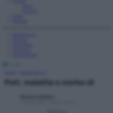
Fitness
Sport
Esercizi
Video
Podcast
Medicina AZ
Farmaci
Calcolatori
Oroscopo
Abbonamenti
Facebook
X
Instagram
Home
»
Medicina A-Z
Pott, malattia o morbo di
Redazione Starbene
1 Gennaio 2025 – Lettura 1 minuto
Seguici su