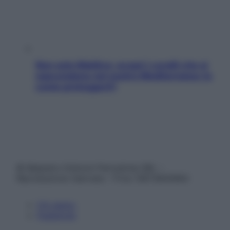
Non solo Maldive: scopri i coralli che si
nascondono nel nostro Mediterraneo (e
come proteggerli)
© Belpietro Edizioni Periodiche SRL –
Riproduzione riservata – P.Iva 13673600964
Chi siamo
Pubblicità