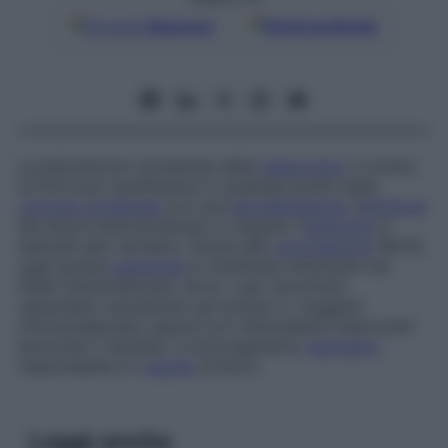
Google
Discover
Fonti preferite
Localizzazione vertebrale della
tubercolosi
. Il morbo
di Pott può manifestarsi in qualsiasi punto della
colonna vertebrale
con una
spondilodiscite
(
infezione
dei dischi intervertebrali); in seguito l’
infezione
si
estende alle vertebre. Grazie alla
vaccinazione
(BCG),
oggi questa
patologia
si manifesta raramente nei
Paesi industrializzati, dove i casi riscontrati
riguardano soprattutto gli anziani e i soggetti
immunodepressi oppure con antecedenti tubercolari
personali o familiari. Il microrganismo
patogeno
responsabile è il
bacillo
di Koch.
Leggi anche