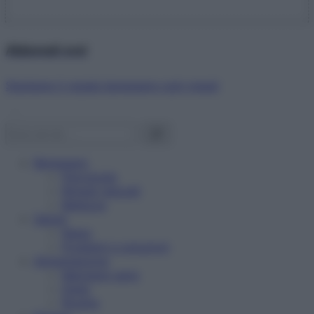
Abbonati ora!
Starbene ti regala benessere ogni mese!
Benessere
Psicologia
Rimedi naturali
Bellezza
Salute
News
Problemi e soluzioni
Alimentazione
Mangiare sano
Diete
Ricette