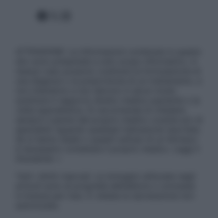
Facebook
X
Instagram
ATTENZIONE: Le informazioni contenute in questo
sito sono presentate a solo scopo informativo, in
nessun caso possono costituire la formulazione di
una diagnosi o la prescrizione di un trattamento, e
non intendono e non devono in alcun modo
sostituire il rapporto diretto medico-paziente o la
visita specialistica. Si raccomanda di chiedere
sempre il parere del proprio medico curante e/o di
specialisti riguardo qualsiasi indicazione riportata.
Se si hanno dubbi o quesiti sull’uso di un farmaco
è necessario contattare il proprio medico. Leggi il
Disclaimer »
Tutti i diritti riservati. Le immagini utilizzate negli
articoli sono di proprietà dell’editore o concesse
in licenza per l’uso. È vietata la riproduzione non
autorizzata.