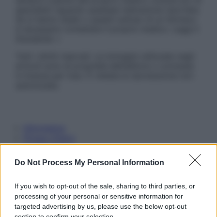
sempre il parere del proprio medico curante e/o di
specialisti riguardo qualsiasi indicazione riportata.
Se si hanno dubbi o quesiti sull’uso di un farmaco
è necessario contattare il proprio medico. Leggi il
Disclaimer »
Tutti i diritti riservati. Le immagini utilizzate negli
articoli sono di proprietà dell’editore o concesse
in licenza per l’uso. È vietata la riproduzione non
autorizzata.
Informativa
Privacy Policy
Cookie Policy
Note Legali
Do Not Process My Personal Information
Preferenze Privacy
If you wish to opt-out of the sale, sharing to third parties, or
processing of your personal or sensitive information for
targeted advertising by us, please use the below opt-out
section to confirm your selection.