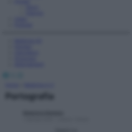
Fitness
Sport
Esercizi
Video
Podcast
Medicina AZ
Farmaci
Calcolatori
Oroscopo
Abbonamenti
Facebook
X
Instagram
Home
»
Medicina A-Z
Portografia
Redazione Starbene
1 Gennaio 2025 – Lettura 1 minuto
Seguici su