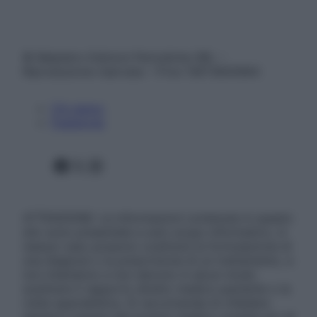
© Belpietro Edizioni Periodiche SRL –
Riproduzione riservata – P.Iva 13673600964
Chi siamo
Pubblicità
Facebook
X
Instagram
ATTENZIONE: Le informazioni contenute in questo
sito sono presentate a solo scopo informativo, in
nessun caso possono costituire la formulazione di
una diagnosi o la prescrizione di un trattamento, e
non intendono e non devono in alcun modo
sostituire il rapporto diretto medico-paziente o la
visita specialistica. Si raccomanda di chiedere