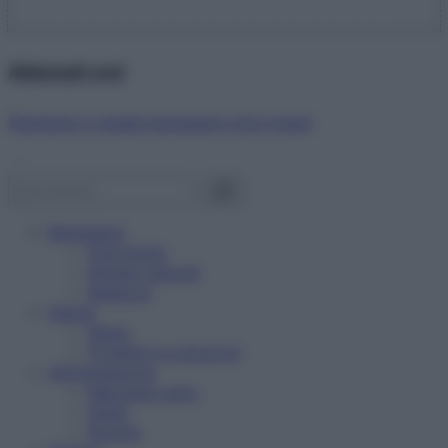
Abbonati ora!
Starbene ti regala benessere ogni mese!
Benessere
Psicologia
Rimedi naturali
Bellezza
Salute
News
Problemi e soluzioni
Alimentazione
Mangiare sano
Diete
Ricette