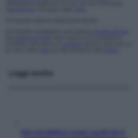
mesenterica superiore o in uno dei suoi rami dopo
l’
esposizione
chirurgica della
vena
.
Portografia splenica
Splenoportografia.
Portografia transepatica percutanea
Visualizzazione
del
sistema portale
dopo iniezione di materiale di
contrasto attraverso un
catetere
inserito nella cute, in
un ramo della
vena
portale all’interno del
fegato
.
Leggi anche
Non solo Maldive: scopri i coralli che si