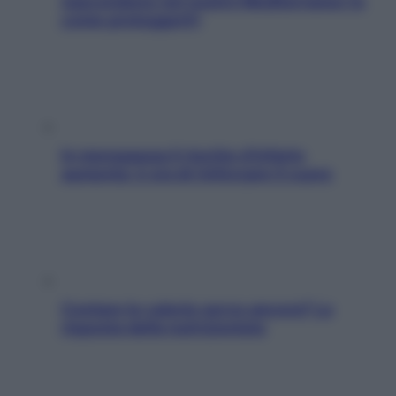
nascondono nel nostro Mediterraneo (e
come proteggerli)
In menopausa il rischio d’infarto
aumenta: è ora di rinforzare il cuore
Contare le calorie serve ancora? La
risposta della nutrizionista