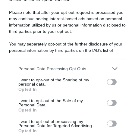
Please note that after your opt-out request is processed you
may continue seeing interest-based ads based on personal
information utilized by us or personal information disclosed to
third parties prior to your opt-out.
You may separately opt-out of the further disclosure of your
personal information by third parties on the IAB’s list of
downstream participants.
Personal Data Processing Opt Outs
This information may also be disclosed by us to third parties
on the IAB’s List of Downstream Participants that may further
I want to opt-out of the Sharing of my
disclose it to other third parties.
personal data.
Opted In
Please note that this website/app uses one or more Google
services and may gather and store information including but
I want to opt-out of the Sale of my
Personal Data.
not limited to your visit or usage behaviour. You may click to
Opted In
grant or deny consent to Google and its third-party tags to
use your data for below specified purposes in below Google
I want to opt-out of processing my
consent section.
Personal Data for Targeted Advertising.
Opted In