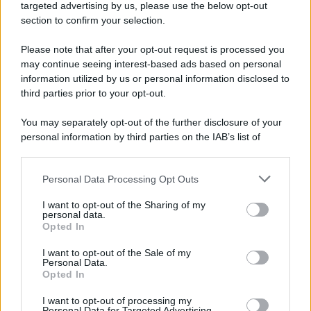
Cookie Policy
targeted advertising by us, please use the below opt-out
Note Legali
section to confirm your selection.
Preferenze Privacy
Please note that after your opt-out request is processed you
may continue seeing interest-based ads based on personal
information utilized by us or personal information disclosed to
third parties prior to your opt-out.
You may separately opt-out of the further disclosure of your
personal information by third parties on the IAB’s list of
downstream participants.
Personal Data Processing Opt Outs
This information may also be disclosed by us to third parties
on the IAB’s List of Downstream Participants that may further
I want to opt-out of the Sharing of my
disclose it to other third parties.
personal data.
Opted In
Please note that this website/app uses one or more Google
services and may gather and store information including but
I want to opt-out of the Sale of my
Personal Data.
not limited to your visit or usage behaviour. You may click to
Opted In
grant or deny consent to Google and its third-party tags to
use your data for below specified purposes in below Google
I want to opt-out of processing my
consent section.
Personal Data for Targeted Advertising.