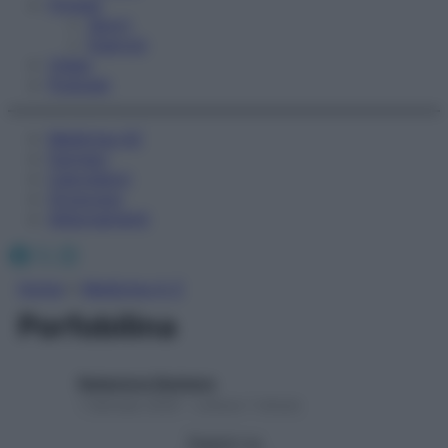
Fitness
Sport
Esercizi
Video
Podcast
Medicina AZ
Farmaci
Calcolatori
Oroscopo
Abbonamenti
Facebook
X
Instagram
Home
»
Medicina A-Z
Porfobilina
Redazione Starbene
1 Gennaio 2025 – Lettura 1 minuto
Seguici su