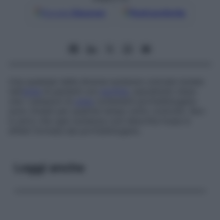
Google
Discover
Fonti preferite
Una qualsiasi delle diverse sostanze colorate isolate
nell’
urina
di pazienti con
porfiria
, soprattutto dopo
che i campioni di
urina
contenenti porfobilinogeno
sono rimasti per qualche tempo sotto controllo. Non
è certo che ogni sostanza così descritta fosse in
effetti formata dal porfobilinogeno.
Leggi anche