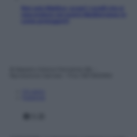
Non solo Maldive: scopri i coralli che si
nascondono nel nostro Mediterraneo (e
come proteggerli)
© Belpietro Edizioni Periodiche SRL –
Riproduzione riservata – P.Iva 13673600964
Chi siamo
Pubblicità
Facebook
X
Instagram