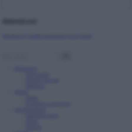
Abbonati ora!
Starbene ti regala benessere ogni mese!
Benessere
Psicologia
Rimedi naturali
Bellezza
Salute
News
Problemi e soluzioni
Alimentazione
Mangiare sano
Diete
Ricette