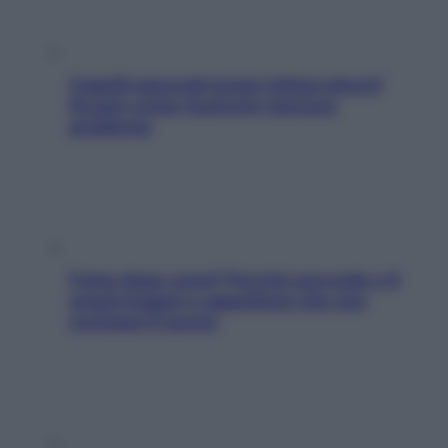
Capelli spezzati lungo l’attaccatura?
Scopri come risolvere l’annoso
problema
Fame dopo cena? Perché succede e 6
snack leggeri e appetitosi che non
rovinano il sonno