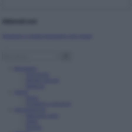
Abbonati ora!
Starbene ti regala benessere ogni mese!
Benessere
Psicologia
Rimedi naturali
Bellezza
Salute
News
Problemi e soluzioni
Alimentazione
Mangiare sano
Diete
Ricette