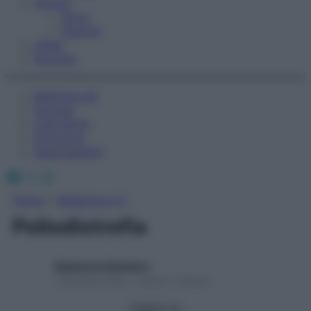
Fitness
Sport
Esercizi
Video
Podcast
Medicina AZ
Farmaci
Calcolatori
Oroscopo
Abbonamenti
Facebook
X
Instagram
Home
»
Medicina A-Z
Poliodistrofia
Redazione Starbene
1 Gennaio 2025 – Lettura 1 minuto
Seguici su