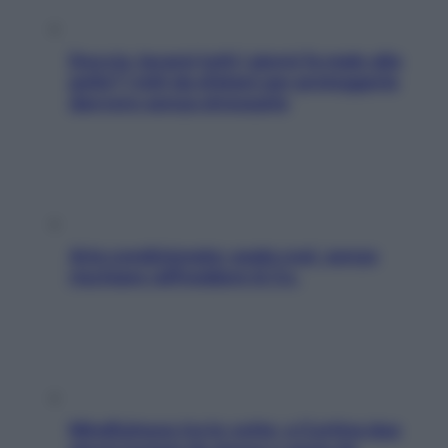
Doccia, lavarsi tutti i giorni fa male alla
pelle? I miti da sfatare per proteggerla
davvero senza stressarla
Aria condizionata: usala così, senza
rischiare raffreddore & Co.
Mindfulness tra le vette: a Cortina due