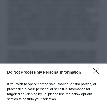
nessun caso possono costituire la formulazione di
una diagnosi o la prescrizione di un trattamento, e
non intendono e non devono in alcun modo
sostituire il rapporto diretto medico-paziente o la
visita specialistica. Si raccomanda di chiedere
sempre il parere del proprio medico curante e/o di
specialisti riguardo qualsiasi indicazione riportata.
Se si hanno dubbi o quesiti sull’uso di un farmaco
è necessario contattare il proprio medico. Leggi il
Disclaimer »
Tutti i diritti riservati. Le immagini utilizzate negli
articoli sono di proprietà dell’editore o concesse
in licenza per l’uso. È vietata la riproduzione non
autorizzata.
Do Not Process My Personal Information
If you wish to opt-out of the sale, sharing to third parties, or
Informativa
processing of your personal or sensitive information for
Privacy Policy
targeted advertising by us, please use the below opt-out
Cookie Policy
section to confirm your selection.
Note Legali
Preferenze Privacy