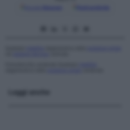
Google
Discover
Fonti preferite
Qualsiasi
malattia
degenerativa della
sostanza grigia
nel
sistema nervoso
centrale.
Poliodistrofia cerebrale
Qualsiasi
malattia
degenerativa della
sostanza grigia
cerebrale.
Leggi anche