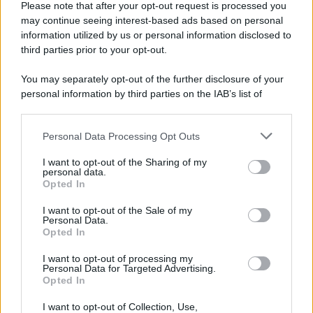
Please note that after your opt-out request is processed you
may continue seeing interest-based ads based on personal
information utilized by us or personal information disclosed to
third parties prior to your opt-out.
You may separately opt-out of the further disclosure of your
personal information by third parties on the IAB’s list of
downstream participants.
Personal Data Processing Opt Outs
This information may also be disclosed by us to third parties
on the IAB’s List of Downstream Participants that may further
I want to opt-out of the Sharing of my
disclose it to other third parties.
personal data.
Opted In
Please note that this website/app uses one or more Google
services and may gather and store information including but
I want to opt-out of the Sale of my
Personal Data.
not limited to your visit or usage behaviour. You may click to
Opted In
grant or deny consent to Google and its third-party tags to
use your data for below specified purposes in below Google
I want to opt-out of processing my
consent section.
Personal Data for Targeted Advertising.
Opted In
I want to opt-out of Collection, Use,