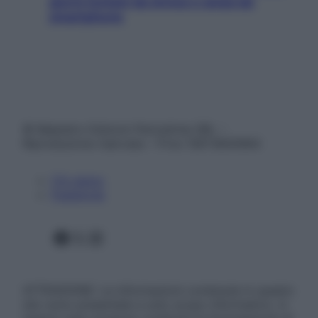
giorni lontani da stress e ansia da
smartphone
© Belpietro Edizioni Periodiche SRL –
Riproduzione riservata – P.Iva 13673600964
Chi siamo
Pubblicità
Facebook
X
Instagram
ATTENZIONE: Le informazioni contenute in questo
sito sono presentate a solo scopo informativo, in