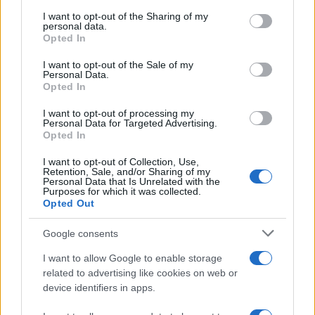
on the IAB’s List of Downstream Participants that may further
I want to opt-out of the Sharing of my
disclose it to other third parties.
personal data.
Opted In
Please note that this website/app uses one or more Google
services and may gather and store information including but
I want to opt-out of the Sale of my
Personal Data.
not limited to your visit or usage behaviour. You may click to
Opted In
grant or deny consent to Google and its third-party tags to
use your data for below specified purposes in below Google
I want to opt-out of processing my
consent section.
Personal Data for Targeted Advertising.
Opted In
I want to opt-out of Collection, Use,
Retention, Sale, and/or Sharing of my
Personal Data that Is Unrelated with the
Purposes for which it was collected.
Opted Out
Google consents
I want to allow Google to enable storage
related to advertising like cookies on web or
device identifiers in apps.