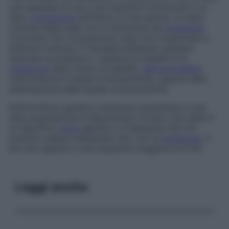
una qualsiasi di una o più variazioni strutturali in un
dato
cromosoma
all’interno di una specie, la meno
comune delle quali non è mantenuta da
mutazione
ricorrente. Per convenzione, essa non è associata a
sindromi cliniche. È rilevabile all’esame cellulare
secondo la presenza o assenza di satelliti e la
variazione
nella misura di satelliti,
eterocromatina
centromerica e bande cromosomiche, oppure nella
sistemazione delle bande cromosomiche.
Polimorfismo genetico
Esistenza simultanea in una
data popolazione di allevamento di due o più alleli in
un specifico
locus
genetico a frequenze che non
possono essere mantenute solo con la
mutazione
. Il
più raro appare a una frequenza maggiore di 0,01.
Leggi anche