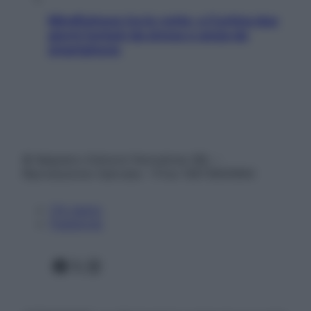
Mindfulness tra le vette: a Cortina due
giorni lontani da stress e ansia da
smartphone
© Belpietro Edizioni Periodiche SRL –
Riproduzione riservata – P.Iva 13673600964
Chi siamo
Pubblicità
Facebook
X
Instagram