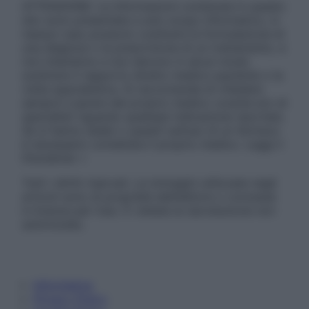
ATTENZIONE: Le informazioni contenute in questo
sito sono presentate a solo scopo informativo, in
nessun caso possono costituire la formulazione di
una diagnosi o la prescrizione di un trattamento, e
non intendono e non devono in alcun modo
sostituire il rapporto diretto medico-paziente o la
visita specialistica. Si raccomanda di chiedere
sempre il parere del proprio medico curante e/o di
specialisti riguardo qualsiasi indicazione riportata.
Se si hanno dubbi o quesiti sull’uso di un farmaco
è necessario contattare il proprio medico. Leggi il
Disclaimer »
Tutti i diritti riservati. Le immagini utilizzate negli
articoli sono di proprietà dell’editore o concesse
in licenza per l’uso. È vietata la riproduzione non
autorizzata.
Informativa
Privacy Policy