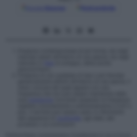
Google
Discover
Fonti preferite
Presenza contemporanea di più forme, sia negli
individui adulti all’interno di una specie, sia negli
individui in
fase
di sviluppo, detta anche
pleomorfismo
.
Presenza di uno qualsiasi di due o più fenotipi
geneticamente distinti all’interno di una specie, il
meno comune dei quali appare con una
frequenza che non può essere mantenuta dalla
sola
mutazione
ricorrente (essendo la frequenza
stabilita comunemente e arbitrariamente a 0,01 o
più). Il termine può essere usato in riferimento
alle sequenze di
nucleotide
, agli alleli, alle
proteine o ai cromosomi.
Polimorfismo cromosomico
Condizione in cui si trova