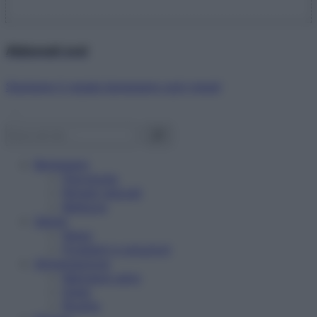
Abbonati ora!
Starbene ti regala benessere ogni mese!
Benessere
Psicologia
Rimedi naturali
Bellezza
Salute
News
Problemi e soluzioni
Alimentazione
Mangiare sano
Diete
Ricette