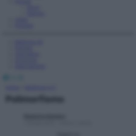
Fitness
Sport
Esercizi
Video
Podcast
Medicina AZ
Farmaci
Calcolatori
Oroscopo
Abbonamenti
Facebook
X
Instagram
Home
»
Medicina A-Z
Polimorfismo
Redazione Starbene
1 Gennaio 2025 – Lettura 1 minuto
Seguici su