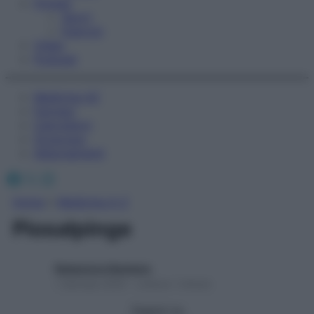
Fitness
Sport
Esercizi
Video
Podcast
Medicina AZ
Farmaci
Calcolatori
Oroscopo
Abbonamenti
Facebook
X
Instagram
Home
»
Medicina A-Z
Piosalpinge
Redazione Starbene
1 Gennaio 2025 – Lettura 1 minuto
Seguici su