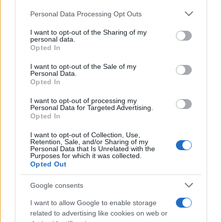
Personal Data Processing Opt Outs
This information may also be disclosed by us to third parties
on the IAB’s List of Downstream Participants that may further
I want to opt-out of the Sharing of my
disclose it to other third parties.
personal data.
Opted In
Please note that this website/app uses one or more Google
services and may gather and store information including but
I want to opt-out of the Sale of my
Personal Data.
not limited to your visit or usage behaviour. You may click to
Opted In
grant or deny consent to Google and its third-party tags to
use your data for below specified purposes in below Google
I want to opt-out of processing my
consent section.
Personal Data for Targeted Advertising.
Opted In
I want to opt-out of Collection, Use,
Retention, Sale, and/or Sharing of my
Personal Data that Is Unrelated with the
Purposes for which it was collected.
Opted Out
Google consents
I want to allow Google to enable storage
related to advertising like cookies on web or