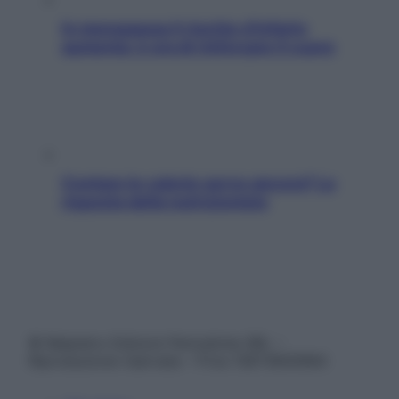
In menopausa il rischio d’infarto
aumenta: è ora di rinforzare il cuore
Contare le calorie serve ancora? La
risposta della nutrizionista
© Belpietro Edizioni Periodiche SRL –
Riproduzione riservata – P.Iva 13673600964