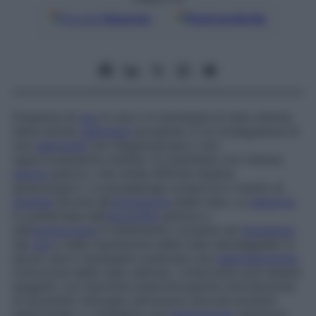
Google
Discover
Fonti preferite
P
resenza di
pus
in una o in entrambe le tube uterine,
detta anche
salpingite
purulenta. È la conseguenza di
una
salpingite
non diagnosticata o non
opportunamente trattata. Si manifesta con intenso
dolore
pelvico, che rende difficile l’esame
ginecologico. La piosalpinge comporta il rischio di
sterilità
dovuta all’
otturazione
delle tube. La
diagnosi
è confermata dall’
ecografia
pelvica o
dall’
endoscopia
.Il trattamento consiste nel
drenaggio
del
pus
e nella riparazione delle tube danneggiate; in
alcuni casi è necessario praticare una
salpingectomia
(rimozione delle tube uterine). L’intervento può essere
eseguito con tecniche endochirurgiche (introduzione
di strumenti chirurgici attraverso piccole incisioni
addominali) o richiedere una
laparotomia
(apertura