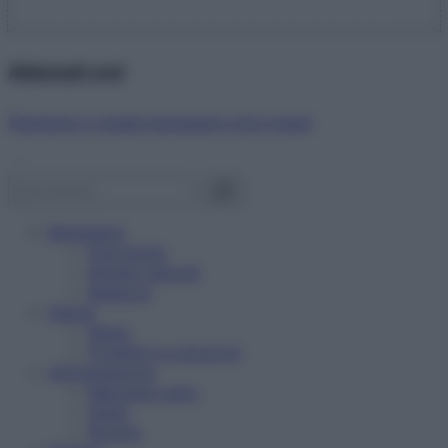
Abbonati ora!
Starbene ti regala benessere ogni mese!
Benessere
Psicologia
Rimedi naturali
Bellezza
Salute
News
Problemi e soluzioni
Alimentazione
Mangiare sano
Diete
Ricette