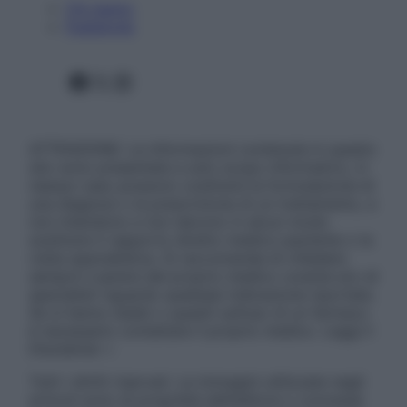
Chi siamo
Pubblicità
Facebook
X
Instagram
ATTENZIONE: Le informazioni contenute in questo
sito sono presentate a solo scopo informativo, in
nessun caso possono costituire la formulazione di
una diagnosi o la prescrizione di un trattamento, e
non intendono e non devono in alcun modo
sostituire il rapporto diretto medico-paziente o la
visita specialistica. Si raccomanda di chiedere
sempre il parere del proprio medico curante e/o di
specialisti riguardo qualsiasi indicazione riportata.
Se si hanno dubbi o quesiti sull’uso di un farmaco
è necessario contattare il proprio medico. Leggi il
Disclaimer »
Tutti i diritti riservati. Le immagini utilizzate negli
articoli sono di proprietà dell’editore o concesse