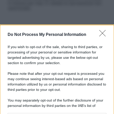
in licenza per l’uso. È vietata la riproduzione non
autorizzata.
Informativa
Do Not Process My Personal Information
Privacy Policy
Cookie Policy
Note Legali
If you wish to opt-out of the sale, sharing to third parties, or
Preferenze Privacy
processing of your personal or sensitive information for
targeted advertising by us, please use the below opt-out
section to confirm your selection.
Please note that after your opt-out request is processed you
may continue seeing interest-based ads based on personal
information utilized by us or personal information disclosed to
third parties prior to your opt-out.
You may separately opt-out of the further disclosure of your
personal information by third parties on the IAB’s list of
downstream participants.