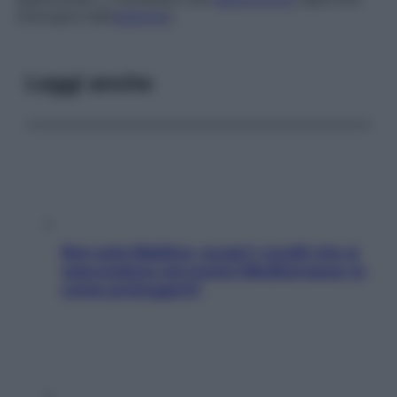
chirurgica dell’
addome
).
Leggi anche
Non solo Maldive: scopri i coralli che si
nascondono nel nostro Mediterraneo (e
come proteggerli)