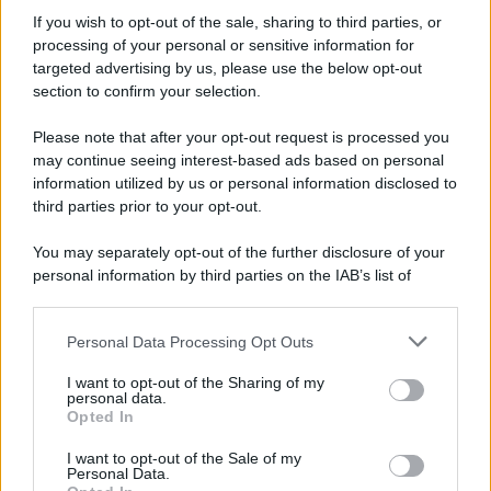
Informativa
Privacy Policy
If you wish to opt-out of the sale, sharing to third parties, or
Cookie Policy
processing of your personal or sensitive information for
Note Legali
targeted advertising by us, please use the below opt-out
Preferenze Privacy
section to confirm your selection.
Please note that after your opt-out request is processed you
may continue seeing interest-based ads based on personal
information utilized by us or personal information disclosed to
third parties prior to your opt-out.
You may separately opt-out of the further disclosure of your
personal information by third parties on the IAB’s list of
downstream participants.
Personal Data Processing Opt Outs
This information may also be disclosed by us to third parties
on the IAB’s List of Downstream Participants that may further
I want to opt-out of the Sharing of my
disclose it to other third parties.
personal data.
Opted In
Please note that this website/app uses one or more Google
services and may gather and store information including but
I want to opt-out of the Sale of my
Personal Data.
not limited to your visit or usage behaviour. You may click to