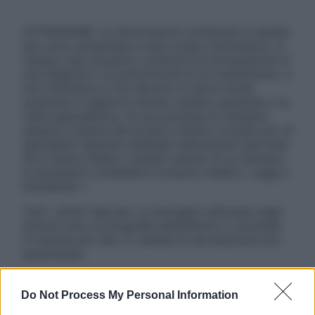
ATTENZIONE: Le informazioni contenute in questo
sito sono presentate a solo scopo informativo, in
nessun caso possono costituire la formulazione di
una diagnosi o la prescrizione di un trattamento, e
non intendono e non devono in alcun modo
sostituire il rapporto diretto medico-paziente o la
visita specialistica. Si raccomanda di chiedere
sempre il parere del proprio medico curante e/o di
specialisti riguardo qualsiasi indicazione riportata.
Se si hanno dubbi o quesiti sull’uso di un farmaco
è necessario contattare il proprio medico. Leggi il
Disclaimer »
Tutti i diritti riservati. Le immagini utilizzate negli
articoli sono di proprietà dell’editore o concesse
in licenza per l’uso. È vietata la riproduzione non
autorizzata.
Do Not Process My Personal Information