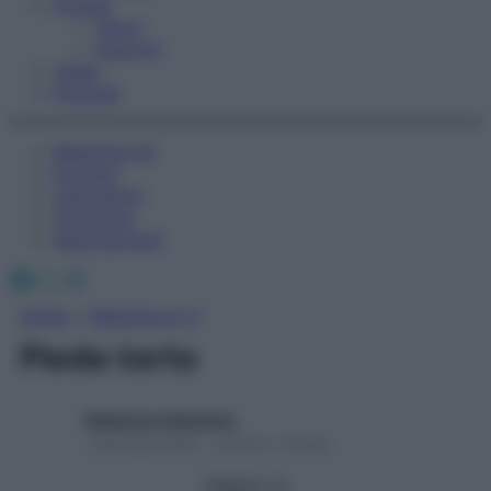
Fitness
Sport
Esercizi
Video
Podcast
Medicina AZ
Farmaci
Calcolatori
Oroscopo
Abbonamenti
Facebook
X
Instagram
Home
»
Medicina A-Z
Piede torto
Redazione Starbene
1 Gennaio 2025 – Lettura 1 minuto
Seguici su