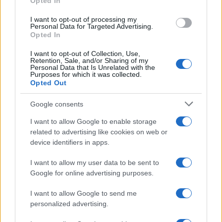
Opted In
grant or deny consent to Google and its third-party tags to
use your data for below specified purposes in below Google
I want to opt-out of processing my
consent section.
Personal Data for Targeted Advertising.
Opted In
I want to opt-out of Collection, Use,
Retention, Sale, and/or Sharing of my
Personal Data that Is Unrelated with the
Purposes for which it was collected.
Opted Out
Google consents
I want to allow Google to enable storage
related to advertising like cookies on web or
device identifiers in apps.
I want to allow my user data to be sent to
Google for online advertising purposes.
I want to allow Google to send me
personalized advertising.