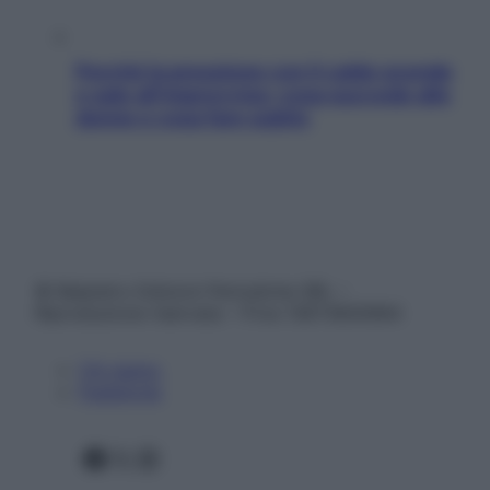
Perché la pressione con il caldo scende
e sale all’improvviso: cosa succede alle
donne e cosa fare subito
© Belpietro Edizioni Periodiche SRL –
Riproduzione riservata – P.Iva 13673600964
Chi siamo
Pubblicità
Facebook
X
Instagram