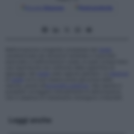
Google
Discover
Fonti preferite
Malformazione congenita complessa del
piede
,
caratterizzata da retrazioni tendinee e muscolari
associate a malformazioni ossee, le quali comportano
una ripartizione non uniforme della superficie di
appoggio del
piede
sulla regione plantare. La
diagnosi
di
piede
torto può essere posta già prima della
nascita, grazie all’
ecografia ostetrica
. Alla nascita è
possibile correggere manualmente le deformazioni,
che in assenza di trattamento divengono irriducibili.
Leggi anche