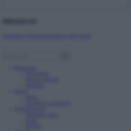
Abbonati ora!
Starbene ti regala benessere ogni mese!
Benessere
Psicologia
Rimedi naturali
Bellezza
Salute
News
Problemi e soluzioni
Alimentazione
Mangiare sano
Diete
Ricette