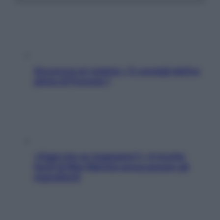
Sicurezza al volante: i 5 consigli dell’ex
pilota di Formula 1
«Oggi che se magnamo?»: 4 ricette
facili di Max Mariola senza pesare gli
ingredienti