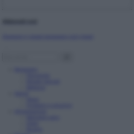
Abbonati ora!
Starbene ti regala benessere ogni mese!
Benessere
Psicologia
Rimedi naturali
Bellezza
Salute
News
Problemi e soluzioni
Alimentazione
Mangiare sano
Diete
Ricette