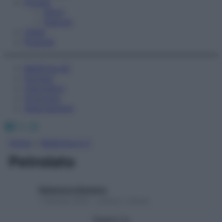
Fitness
Sport
Esercizi
Video
Podcast
Medicina AZ
Farmaci
Calcolatori
Oroscopo
Abbonamenti
Facebook
X
Instagram
Home
»
Medicina A-Z
Petrolato
Redazione Starbene
1 Gennaio 2025 – Lettura 1 minuto
Seguici su