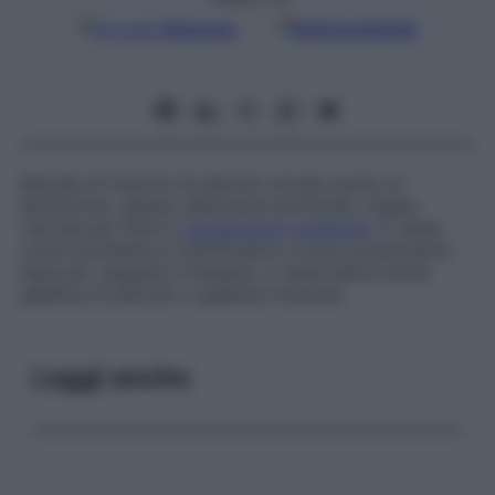
Google
Discover
Fonti preferite
Miscela di frazioni di petrolio ad alto punto di
ebollizione, spesso altamente purificata, troppo
viscosa per fluire a
temperatura
ambiente
. È usata
come emolliente e lubrificante e come componente
base per unguenti e balsami, e viene detta anche
gelatina di petrolio
o
gelatina minerale
.
Leggi anche