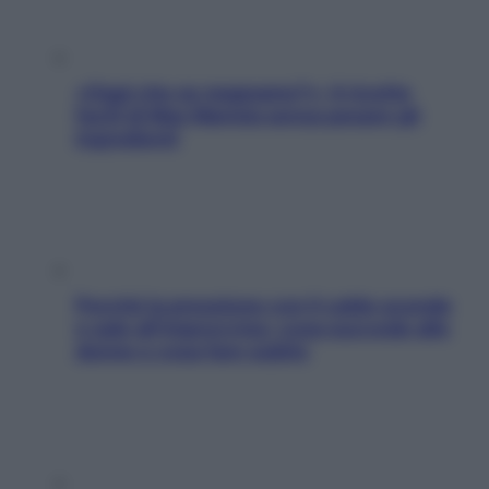
«Oggi che se magnamo?»: 4 ricette
facili di Max Mariola senza pesare gli
ingredienti
Perché la pressione con il caldo scende
e sale all’improvviso: cosa succede alle
donne e cosa fare subito