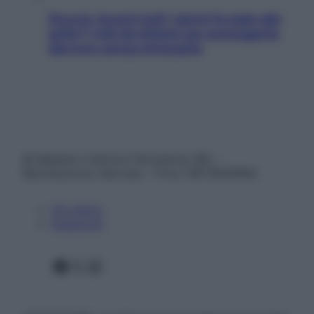
Doccia, lavarsi tutti i giorni fa male alla
pelle? I miti da sfatare per proteggerla
davvero senza stressarla
© Belpietro Edizioni Periodiche SRL –
Riproduzione riservata – P.Iva 13673600964
Chi siamo
Pubblicità
Facebook
X
Instagram