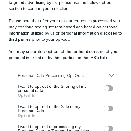
Cookie Policy
targeted advertising by us, please use the below opt-out
Note Legali
section to confirm your selection.
Preferenze Privacy
Please note that after your opt-out request is processed you
may continue seeing interest-based ads based on personal
information utilized by us or personal information disclosed to
third parties prior to your opt-out.
You may separately opt-out of the further disclosure of your
personal information by third parties on the IAB’s list of
downstream participants.
Personal Data Processing Opt Outs
This information may also be disclosed by us to third parties
on the IAB’s List of Downstream Participants that may further
I want to opt-out of the Sharing of my
disclose it to other third parties.
personal data.
Opted In
Please note that this website/app uses one or more Google
services and may gather and store information including but
I want to opt-out of the Sale of my
Personal Data.
not limited to your visit or usage behaviour. You may click to
Opted In
grant or deny consent to Google and its third-party tags to
use your data for below specified purposes in below Google
I want to opt-out of processing my
consent section.
Personal Data for Targeted Advertising.