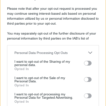
Preferenze Privacy
Please note that after your opt-out request is processed you
may continue seeing interest-based ads based on personal
information utilized by us or personal information disclosed to
third parties prior to your opt-out.
You may separately opt-out of the further disclosure of your
personal information by third parties on the IAB’s list of
downstream participants.
Personal Data Processing Opt Outs
This information may also be disclosed by us to third parties
on the IAB’s List of Downstream Participants that may further
I want to opt-out of the Sharing of my
disclose it to other third parties.
personal data.
Opted In
Please note that this website/app uses one or more Google
services and may gather and store information including but
I want to opt-out of the Sale of my
Personal Data.
not limited to your visit or usage behaviour. You may click to
Opted In
grant or deny consent to Google and its third-party tags to
use your data for below specified purposes in below Google
I want to opt-out of processing my
consent section.
Personal Data for Targeted Advertising.
Opted In