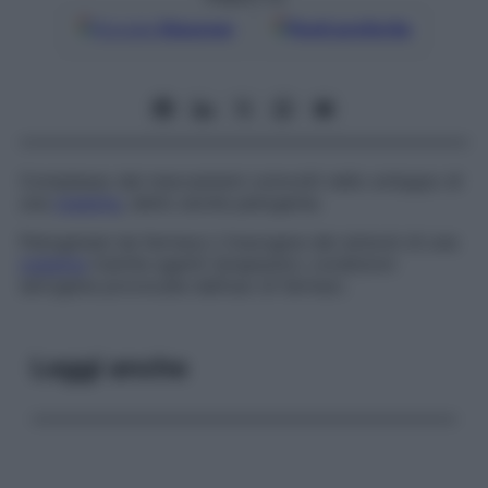
Google
Discover
Fonti preferite
Complesso dei meccanismi coinvolti nello sviluppo di
una
malattia
, detto anche
patogenia
.
Patogenesi da farmaco
L’insorgere dei sintomi di una
malattia
tramite agenti terapeutici; condizioni
iatrogene provocate dall’uso di farmaci.
Leggi anche