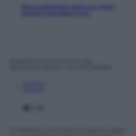
Aria condizionata: usala così, senza
rischiare raffreddore & Co.
© Belpietro Edizioni Periodiche SRL –
Riproduzione riservata – P.Iva 13673600964
Chi siamo
Pubblicità
Facebook
X
Instagram
ATTENZIONE: Le informazioni contenute in questo