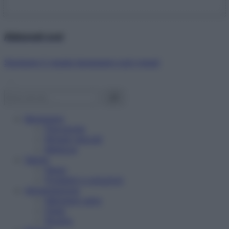
Abbonati ora!
Starbene ti regala benessere ogni mese!
Benessere
Psicologia
Rimedi naturali
Bellezza
Salute
News
Problemi e soluzioni
Alimentazione
Mangiare sano
Diete
Ricette