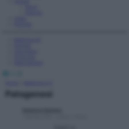
Fitness
Sport
Esercizi
Video
Podcast
Medicina AZ
Farmaci
Calcolatori
Oroscopo
Abbonamenti
Facebook
X
Instagram
Home
»
Medicina A-Z
Patogenesi
Redazione Starbene
1 Gennaio 2025 – Lettura 1 minuto
Seguici su