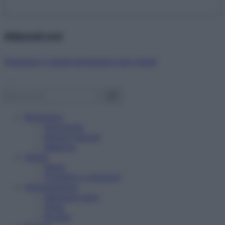
Abbonati ora!
Starbene ti regala benessere ogni mese!
Benessere
Psicologia
Rimedi naturali
Bellezza
Salute
News
Problemi e soluzioni
Alimentazione
Mangiare sano
Diete
Ricette