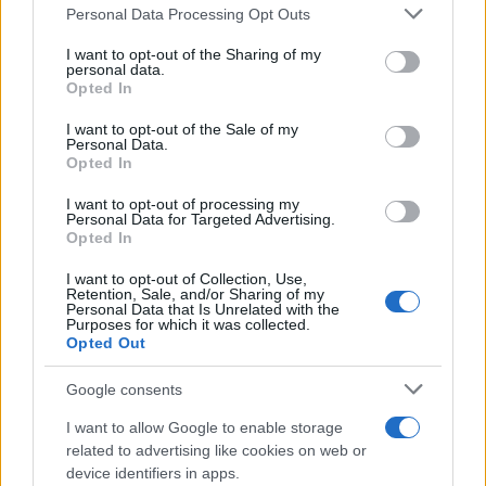
Personal Data Processing Opt Outs
This information may also be disclosed by us to third parties
on the IAB’s List of Downstream Participants that may further
I want to opt-out of the Sharing of my
disclose it to other third parties.
personal data.
Opted In
Please note that this website/app uses one or more Google
services and may gather and store information including but
I want to opt-out of the Sale of my
Personal Data.
not limited to your visit or usage behaviour. You may click to
Opted In
grant or deny consent to Google and its third-party tags to
use your data for below specified purposes in below Google
I want to opt-out of processing my
consent section.
Personal Data for Targeted Advertising.
Opted In
I want to opt-out of Collection, Use,
Retention, Sale, and/or Sharing of my
Personal Data that Is Unrelated with the
Purposes for which it was collected.
Opted Out
Google consents
I want to allow Google to enable storage
related to advertising like cookies on web or
device identifiers in apps.