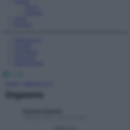
Fitness
Sport
Esercizi
Video
Podcast
Medicina AZ
Farmaci
Calcolatori
Oroscopo
Abbonamenti
Facebook
X
Instagram
Home
»
Medicina A-Z
Orgasmo
Redazione Starbene
1 Gennaio 2025 – Lettura 2 minuti
Seguici su