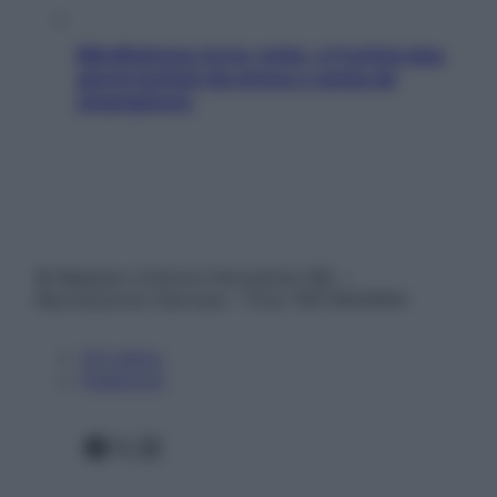
Mindfulness tra le vette: a Cortina due
giorni lontani da stress e ansia da
smartphone
© Belpietro Edizioni Periodiche SRL –
Riproduzione riservata – P.Iva 13673600964
Chi siamo
Pubblicità
Facebook
X
Instagram