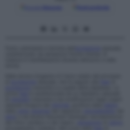
Google
Discover
Fonti preferite
Punto culminante e termine dell’
eccitazione
sessuale,
caratterizzato da sensazioni fisiche intense. Si
traduce in manifestazioni diverse nell’uomo e nella
donna.
Nella donna
L’orgasmo è il terzo stadio del processo
di
eccitazione
sessuale, che fa seguito alla
fase
di
eccitazione
crescente e a quella detta
di
plateau
. La
prima
fase
è caratterizzata da un desiderio sessuale
di
intensità
crescente e da modificazioni degli organi
sessuali (turgore del
clitoride
, gonfiore delle
labbra
della
vulva
,
erezione
dei capezzoli,
inturgidimento
del
seno
) e da diversi fenomeni fisiologici (accelerazione
del ritmo cardiaco e del respiro,
sensazione
di
calore
,
arrossamento cutaneo). Nel corso della
fase
di