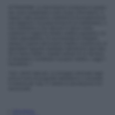
ATTENZIONE: Le informazioni contenute in questo
sito sono presentate a solo scopo informativo, in
nessun caso possono costituire la formulazione di
una diagnosi o la prescrizione di un trattamento, e
non intendono e non devono in alcun modo
sostituire il rapporto diretto medico-paziente o la
visita specialistica. Si raccomanda di chiedere
sempre il parere del proprio medico curante e/o di
specialisti riguardo qualsiasi indicazione riportata.
Se si hanno dubbi o quesiti sull’uso di un farmaco
è necessario contattare il proprio medico. Leggi il
Disclaimer »
Tutti i diritti riservati. Le immagini utilizzate negli
articoli sono di proprietà dell’editore o concesse
in licenza per l’uso. È vietata la riproduzione non
autorizzata.
Informativa