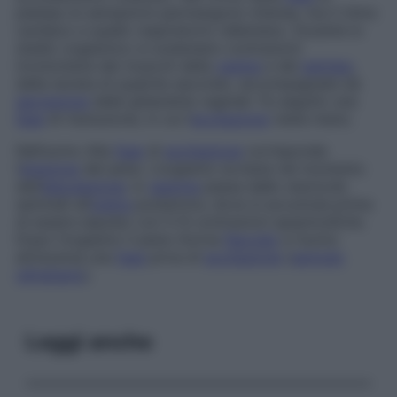
plateau
le sensazioni permangono intense, ma il ritmo
cardiaco e quello respiratorio rallentano. Durante lo
stadio orgasmico si scatenano contrazioni
involontarie dei muscoli della
vagina
e del
perineo
,
della durata di qualche secondo, accompagnate da
secrezione
delle ghiandole vaginali. Fa seguito una
fase
di risoluzione, in cui l’
eccitazione
viene meno.
Nell’uomo
Alla
fase
di
eccitazione
corrisponde
l’
erezione
del pene. L’orgasmo avviene nel momento
dell’
eiaculazione
: lo
sperma
passa dalle vescicole
seminali all’
uretra
posteriore, dove si accumula prima
di essere espulso con 5-6 contrazioni spasmodiche.
Dopo l’orgasmo il pene ritorna
flaccido
e l’uomo
attraversa una
fase
priva di
eccitazione
(
periodo
refrattario
).
Leggi anche