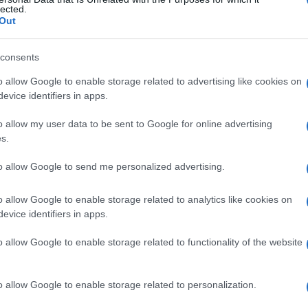
lected.
Out
consents
Le
o allow Google to enable storage related to advertising like cookies on
evice identifiers in apps.
ti preferite
o allow my user data to be sent to Google for online advertising
s.
to allow Google to send me personalized advertising.
o allow Google to enable storage related to analytics like cookies on
to a ingestione di
acqua
. È uno dei segni che si
evice identifiers in apps.
ufficienza surrenale) e scompare con il trattamento
o allow Google to enable storage related to functionality of the website
o allow Google to enable storage related to personalization.