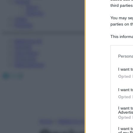
Fitness
third parties
Sport
Esercizi
You may sepa
Video
parties on t
Podcast
This informa
Medicina AZ
Participants
Farmaci
Calcolatori
Please note
Persona
Oroscopo
information 
Abbonamenti
deny consent
I want t
in below Go
Facebook
X
Instagram
Opted 
I want t
Opted 
I want 
Advertis
Opted 
Home
»
Medicina A-Z
I want t
of my P