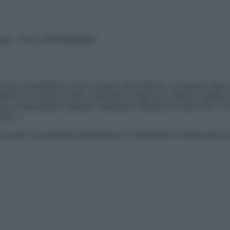
vata – P.Iva 13673600964
sono presentate a solo scopo informativo, in nessun caso p
devono in alcun modo sostituire il rapporto diretto medico-p
 di specialisti riguardo qualsiasi indicazione riportata. Se
aimer »
ticoli sono di proprietà dell’editore o concesse in licenza per 