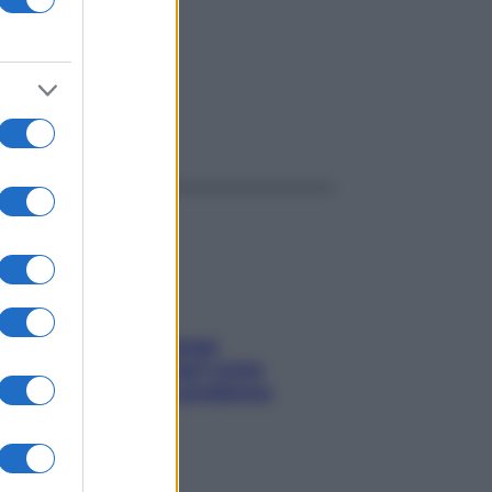
ggi anche
Capelli spezzati lungo
l’attaccatura? Scopri come
risolvere l’annoso problema