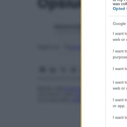
Opsiuria
was col
Opted 
Google 
Redazione Starbene
1 Gennaio 2025 – Lettura 1 minuto
I want t
web or d
Google
Discover
Fon
Seguici su
I want t
purpose
I want 
I want t
Ritardo nell’
emissione
delle urine in segui
web or d
riscontrano nella
malattia di Addison
(ins
ormonale della
malattia
.
I want t
or app.
I want t