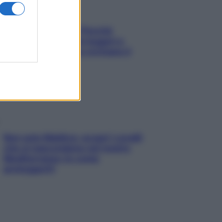
Fame dopo cena? Perché
succede e 6 snack leggeri e
appetitosi che non rovinano il
sonno
Non solo Maldive: scopri i coralli
che si nascondono nel nostro
Mediterraneo (e come
proteggerli)