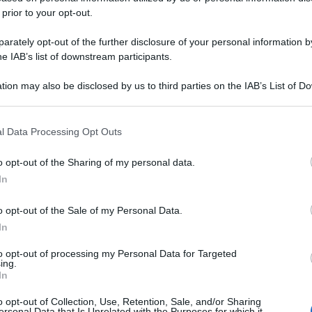
 prior to your opt-out.
rately opt-out of the further disclosure of your personal information by
he IAB’s list of downstream participants.
tion may also be disclosed by us to third parties on the IAB’s List of 
 that may further disclose it to other third parties.
 that this website/app uses one or more Google services and may gath
l Data Processing Opt Outs
including but not limited to your visit or usage behaviour. You may click 
 to Google and its third-party tags to use your data for below specifi
o opt-out of the Sharing of my personal data.
ogle consent section.
In
o opt-out of the Sale of my Personal Data.
In
to opt-out of processing my Personal Data for Targeted
ing.
In
o opt-out of Collection, Use, Retention, Sale, and/or Sharing
ersonal Data that Is Unrelated with the Purposes for which it