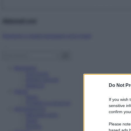
Abbonati ora!
Starbene ti regala benessere ogni mese!
Benessere
Psicologia
Rimedi naturali
Bellezza
Do Not Pr
Salute
News
If you wish 
Problemi e soluzioni
sensitive in
Alimentazione
confirm your
Mangiare sano
Diete
Please note
Ricette
based ads b