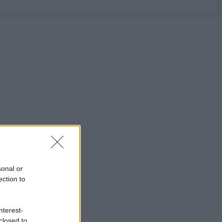
sonal or
ection to
nterest-
closed to