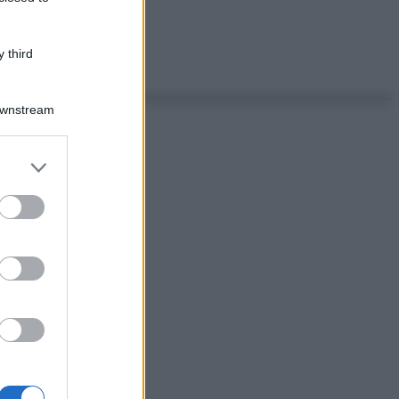
 third
Downstream
er and store
to grant or
ed purposes