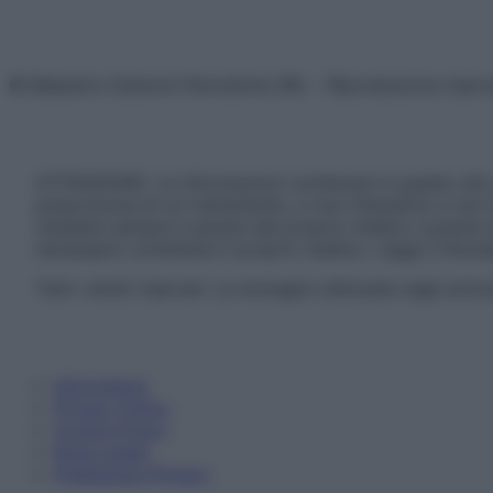
© Belpietro Edizioni Periodiche SRL – Riproduzione riser
ATTENZIONE: Le informazioni contenute in questo sito 
prescrizione di un trattamento, e non intendono e non 
chiedere sempre il parere del proprio medico curante e/o
necessario contattare il proprio medico. Leggi il Discl
Tutti i diritti riservati. Le immagini utilizzate negli ar
Informativa
Privacy Policy
Cookie Policy
Note Legali
Preferenze Privacy