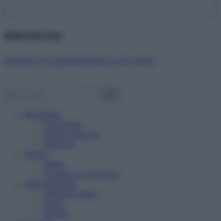
Abbonati ora!
Starbene ti regala benessere ogni mese!
Benessere
Psicologia
Rimedi naturali
Bellezza
Salute
News
Problemi e soluzioni
Alimentazione
Mangiare sano
Diete
Ricette