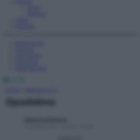
Fitness
Sport
Esercizi
Video
Podcast
Medicina AZ
Farmaci
Calcolatori
Oroscopo
Abbonamenti
Facebook
X
Instagram
Home
»
Medicina A-Z
Opodidimo
Redazione Starbene
1 Gennaio 2025 – Lettura 1 minuto
Seguici su