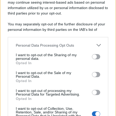
may continue seeing interest-based ads based on personal
information utilized by us or personal information disclosed to
third parties prior to your opt-out.
You may separately opt-out of the further disclosure of your
personal information by third parties on the IAB’s list of
downstream participants.
Personal Data Processing Opt Outs
This information may also be disclosed by us to third parties
on the IAB’s List of Downstream Participants that may further
I want to opt-out of the Sharing of my
disclose it to other third parties.
personal data.
Opted In
Please note that this website/app uses one or more Google
services and may gather and store information including but
I want to opt-out of the Sale of my
Personal Data.
not limited to your visit or usage behaviour. You may click to
Opted In
grant or deny consent to Google and its third-party tags to
use your data for below specified purposes in below Google
I want to opt-out of processing my
consent section.
Personal Data for Targeted Advertising.
Opted In
I want to opt-out of Collection, Use,
Retention, Sale, and/or Sharing of my
Personal Data that Is Unrelated with the