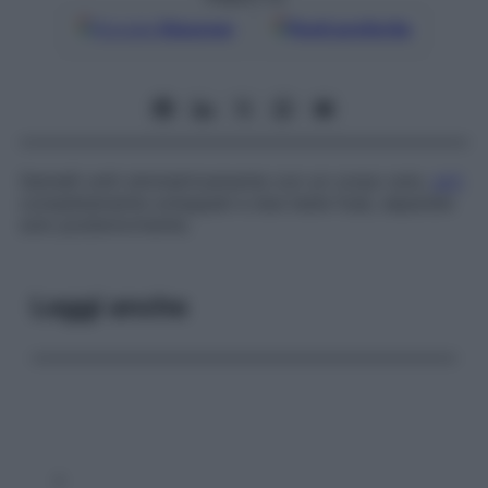
Google
Discover
Fonti preferite
Gemelli uniti simmetricamente con un corpo solo,
arti
completamente sviluppati e due teste fuse, separate
solo posteriormente.
Leggi anche