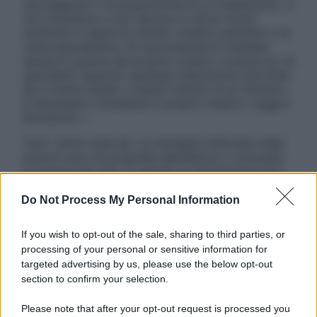
una diagnosi o la prescrizione di un trattamento, e
non intendono e non devono in alcun modo
sostituire il rapporto diretto medico-paziente o la
visita specialistica. Si raccomanda di chiedere
sempre il parere del proprio medico curante e/o di
specialisti riguardo qualsiasi indicazione riportata.
Se si hanno dubbi o quesiti sull’uso di un farmaco
è necessario contattare il proprio medico. Leggi il
Disclaimer »
Tutti i diritti riservati. Le immagini utilizzate negli
articoli sono di proprietà dell’editore o concesse
in licenza per l’uso. È vietata la riproduzione non
autorizzata.
Do Not Process My Personal Information
If you wish to opt-out of the sale, sharing to third parties, or
Informativa
processing of your personal or sensitive information for
Privacy Policy
targeted advertising by us, please use the below opt-out
Cookie Policy
section to confirm your selection.
Note Legali
Preferenze Privacy
Please note that after your opt-out request is processed you