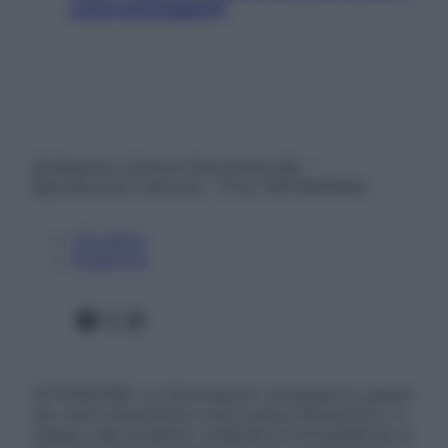
come proteggerli)
© Belpietro Edizioni Periodiche SRL –
Riproduzione riservata – P.Iva 13673600964
Chi siamo
Pubblicità
Facebook
X
Instagram
ATTENZIONE: Le informazioni contenute in questo
sito sono presentate a solo scopo informativo, in
nessun caso possono costituire la formulazione di