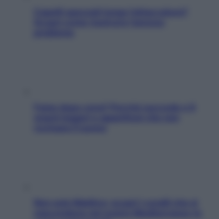
Capelli spezzati lungo l’attaccatura?
Scopri come risolvere l’annoso
problema
Fame dopo cena? Perché succede e 6
snack leggeri e appetitosi che non
rovinano il sonno
Non solo Maldive: scopri i coralli che si
nascondono nel nostro Mediterraneo (e