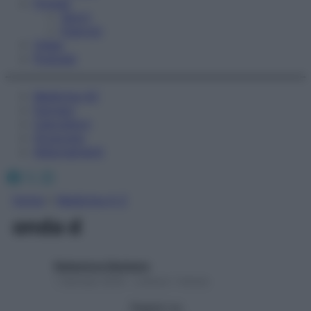
Fitness
Sport
Esercizi
Video
Podcast
Medicina AZ
Farmaci
Calcolatori
Oroscopo
Abbonamenti
Facebook
X
Instagram
Home
»
Medicina A-Z
onda d
Redazione Starbene
1 Gennaio 2025 – Lettura 1 minuto
Seguici su