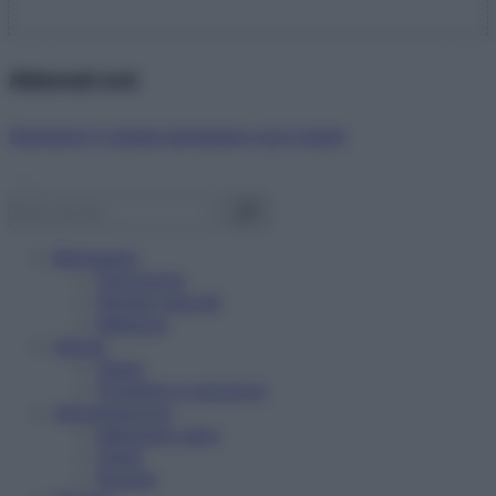
Abbonati ora!
Starbene ti regala benessere ogni mese!
Benessere
Psicologia
Rimedi naturali
Bellezza
Salute
News
Problemi e soluzioni
Alimentazione
Mangiare sano
Diete
Ricette