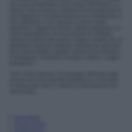
sito sono presentate a solo scopo informativo, in
nessun caso possono costituire la formulazione di
una diagnosi o la prescrizione di un trattamento, e
non intendono e non devono in alcun modo
sostituire il rapporto diretto medico-paziente o la
visita specialistica. Si raccomanda di chiedere
sempre il parere del proprio medico curante e/o di
specialisti riguardo qualsiasi indicazione riportata.
Se si hanno dubbi o quesiti sull’uso di un farmaco
è necessario contattare il proprio medico. Leggi il
Disclaimer »
Tutti i diritti riservati. Le immagini utilizzate negli
articoli sono di proprietà dell’editore o concesse
in licenza per l’uso. È vietata la riproduzione non
autorizzata.
Informativa
Privacy Policy
Cookie Policy