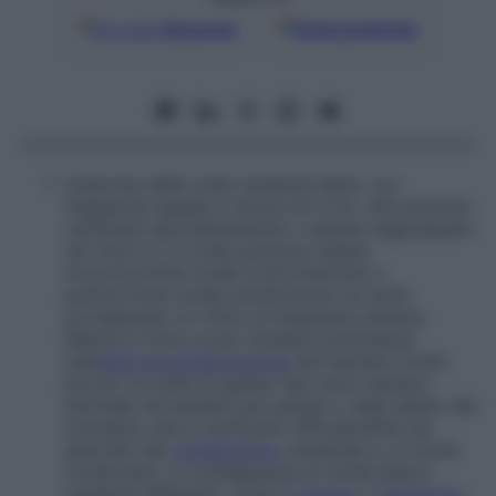
Google
Discover
Fonti preferite
Ciascuna delle onde cerebrali lente, con
frequenza uguale o minore di 3 Hz, che possono
verificarsi sporadicamente o essere raggruppate
nel ritmo d. Le onde possono essere
monomorfiche
(onde monoritmiche) o
polimorfiche
(onde poliritmiche) se viene
sovrapposto un ritmo di frequenza diversa.
Mentre il ritmo d può risultare preminente
nell’
elettroencefalogramma
dei bambini molto
piccoli, le onde di questo tipo sono sempre
anomale nei bambini più grandi o negli adulti, dal
momento che si verificano diffusamente nei
disordini del
metabolismo
cerebrale e, in modo
focalizzato, in conseguenza di molte lesioni
cerebrali differenti, come il
tumore
o l’
ematoma
.