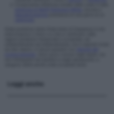
Componente difettosa iniziale delle onde d nella
sindrome di Wolff-Parkinson-White
, dovuta a
depolarizzazione
prematura di una parte di un
ventricolo
.
Onde posteriori lente
Onde lente di frequenza d che
interrompono il ritmo a e che si verificano nelle
regioni posteriori temporale e occipitale, sia
unilateralmente sia bilateralmente, ma in special modo
sul lato destro, in alcuni pazienti con
disturbi del
comportamento
. Sono poco comuni negli adulti, ma
non infrequenti nei bambini e negli adolescenti, e
vengono dette anche
onde occipitali lente
.
Leggi anche