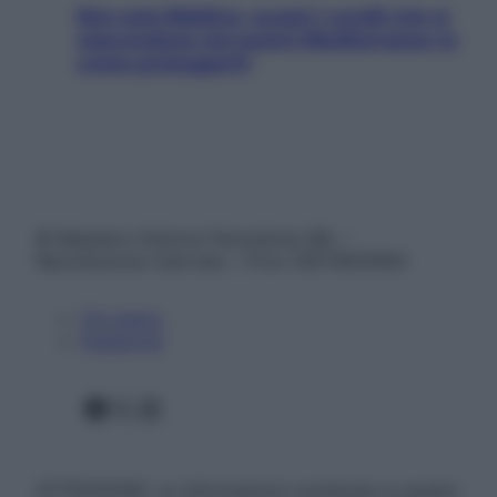
Non solo Maldive: scopri i coralli che si
nascondono nel nostro Mediterraneo (e
come proteggerli)
© Belpietro Edizioni Periodiche SRL –
Riproduzione riservata – P.Iva 13673600964
Chi siamo
Pubblicità
Facebook
X
Instagram
ATTENZIONE: Le informazioni contenute in questo