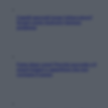
Capelli spezzati lungo l’attaccatura?
Scopri come risolvere l’annoso
problema
Fame dopo cena? Perché succede e 6
snack leggeri e appetitosi che non
rovinano il sonno