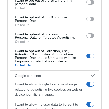
I want to opt-out of the Sharing of my
disclose it to other third parties.
personal data.
Opted In
Please note that this website/app uses one or more Google
services and may gather and store information including but
I want to opt-out of the Sale of my
Personal Data.
not limited to your visit or usage behaviour. You may click to
Opted In
grant or deny consent to Google and its third-party tags to
use your data for below specified purposes in below Google
I want to opt-out of processing my
consent section.
Personal Data for Targeted Advertising.
Opted In
I want to opt-out of Collection, Use,
Retention, Sale, and/or Sharing of my
Personal Data that Is Unrelated with the
Purposes for which it was collected.
Opted Out
Google consents
I want to allow Google to enable storage
related to advertising like cookies on web or
device identifiers in apps.
I want to allow my user data to be sent to