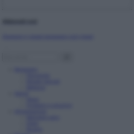
Abbonati ora!
Starbene ti regala benessere ogni mese!
Benessere
Psicologia
Rimedi naturali
Bellezza
Salute
News
Problemi e soluzioni
Alimentazione
Mangiare sano
Diete
Ricette