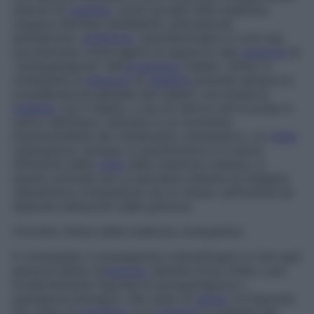
sintomi di
malattia
, come accade nella medicina
classica (farmaci antifebbrili, anticatarrali,
antidiarroici,
antibiotici
, antinfiammatori e così via),
ma piuttosto come agenti di supporto alla
reazione
di
“autoguarigione” dell’
organismo
malato. Infine, in
omeopatia la
diagnosi
di
malattia
prevede sempre la
considerazione globale del malato: non esiste la
malattia
, ma il malato, e da ciò deriva che la presa in
carico dell’intero individuo è un momento
imprescindibile del trattamento omeopatico. La
visita
omeopatica, dunque, è caratteristica e in parte
differente dalla
visita
della medicina classica, in
quanto prevede sia un peculiare sistema di indagine
(semeiotica omeopatica) sia un tempo sufficiente da
dedicare all’ascolto della persona.
Concetti chiave della medicina omeopatica
In omeopatia, il presupposto metodologico è che ogni
persona abbia un’
energia
, definita
forza vitale
o più
modernamente
risposta di autoguarigione
o
guarigione biologica
. Allo stato di
salute
corrisponde
uno stato di
equilibrio
e la
malattia
è originata dal