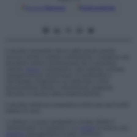
Google
Discover
Fonti preferite
Il termine
omeopatia
deriva dalle parole greche
omoios
(simile) e
pathos
(sofferenza), e qualifica una
disciplina medica caratterizzata da un peculiare
metodo
clinico
e terapeutico: tale metodo consiste
nell’applicazione del principio di similitudine e
nell’impiego terapeutico di medicinali, a dosi
estremamente diluite o infinitesimali, preparati
secondo la tecnica detta
dinamizzazione
.
Il termine
medicina omeopatica
indica due particolari
sistemi di cura:
1. l’utilizzo a scopo terapeutico di dosi diluite e
“dinamizzate” di sostanze il cui
potere
di indurre una
malattia
(patogenetico) è stato verificato