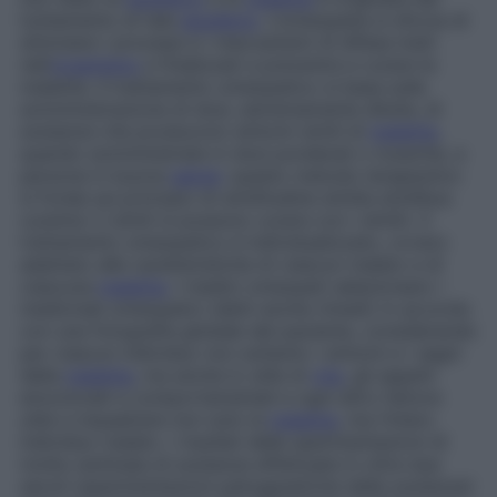
turbamento di tale
equilibrio
. L’omeopatia si sforza di
stimolare i processi e i meccanismi di difesa insiti
nell’
organismo
e finalizzati a prevenire e curare le
malattie. Il trattamento omeopatico si basa sulla
somministrazione di dosi, estremamente diluite, di
sostanze che producono sintomi simili di
malattia
,
quando somministrate in dosi ponderali o tossiche, a
persone in buona
salute
: questo metodo terapeutico
si fonda sul principio di similitudine
similia similibus
curentur
(i simili si possono curare con i simili). Il
trattamento omeopatico è individualizzato, ovvero
adattato alle caratteristiche di ciascun malato e di
ciascuna
malattia
. I medici omeopati selezionano i
medicinali omeopatici (detti anche
rimedi
) in accordo
con una fotografia globale del paziente, considerando
per ciascun individuo non soltanto i sintomi e i segni
della
malattia
, ma anche lo stile di
vita
, gli aspetti
emozionali e comportamentali e ogni altro fattore
utile a inquadrare non solo la
malattia
, ma l’intero
individuo malato. I risultati delle sperimentazioni di
molte centinaia di sostanze effettuate in oltre due
secoli (sperimentazioni patogenetiche delle sostanze)