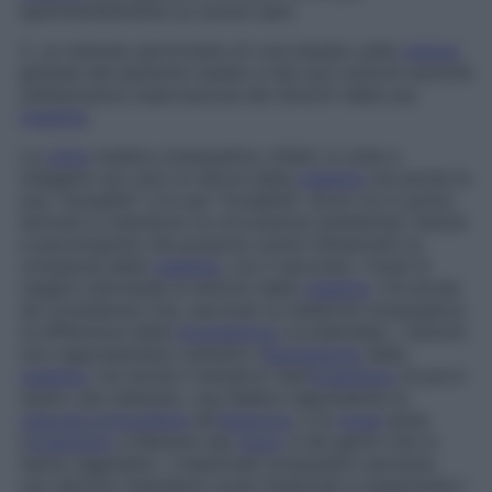
sperimentalmente su uomini sani;
2. un metodo particolare di cura basato sulla
visione
globale del paziente malato e dei suoi sintomi anziché
sull’esclusiva osservazione dei sintomi della sua
malattia
.
La
visita
medica omeopatica, infatti, è volta a
indagare non solo la natura della
malattia
ma anche la
sua “causalità” e le sue “modalità”, dove con il primo
termine si intendono le circostanze ambientali, fisiche
e psicologiche che possono avere influenzato la
comparsa della
malattia
, con il secondo i modi di
reagire individuali ai sintomi della
malattia
. C’è anche
da considerare che, secondo la medicina omeopatica
(a differenza della
biomedicina
occidentale), i sintomi
non rappresentano soltanto l’
espressione
della
malattia
, ma anche il tentativo dell’
organismo
di porvi
riparo: per esempio, una febbre rappresenta la
risposta immunitaria
all’
infezione
, e la
tosse
aiuta
l’
organismo
a liberarsi del
muco
e dei germi che lo
hanno aggredito. I medicinali omeopatici pertanto
non devono intendersi come finalizzati a sopprimere i