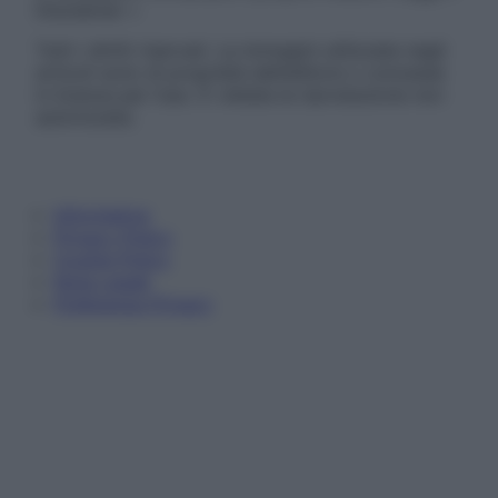
Disclaimer »
Tutti i diritti riservati. Le immagini utilizzate negli
articoli sono di proprietà dell’editore o concesse
in licenza per l’uso. È vietata la riproduzione non
autorizzata.
Informativa
Privacy Policy
Cookie Policy
Note Legali
Preferenze Privacy