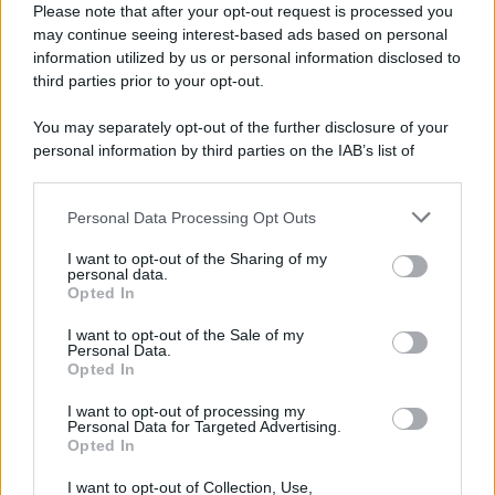
Please note that after your opt-out request is processed you
may continue seeing interest-based ads based on personal
information utilized by us or personal information disclosed to
third parties prior to your opt-out.
You may separately opt-out of the further disclosure of your
personal information by third parties on the IAB’s list of
downstream participants.
Personal Data Processing Opt Outs
This information may also be disclosed by us to third parties
on the IAB’s List of Downstream Participants that may further
I want to opt-out of the Sharing of my
disclose it to other third parties.
personal data.
Opted In
Please note that this website/app uses one or more Google
services and may gather and store information including but
I want to opt-out of the Sale of my
Personal Data.
not limited to your visit or usage behaviour. You may click to
Opted In
grant or deny consent to Google and its third-party tags to
use your data for below specified purposes in below Google
I want to opt-out of processing my
consent section.
Personal Data for Targeted Advertising.
Opted In
I want to opt-out of Collection, Use,