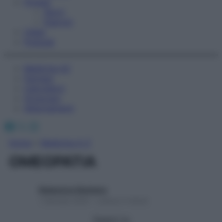
Fitness
Sport
Esercizi
Video
Podcast
Medicina AZ
Farmaci
Calcolatori
Oroscopo
Abbonamenti
Facebook
X
Instagram
Home
»
Medicina A-Z
OMEOPATIA
Redazione Starbene
1 Gennaio 2025 – Lettura 3 minuti
Seguici su