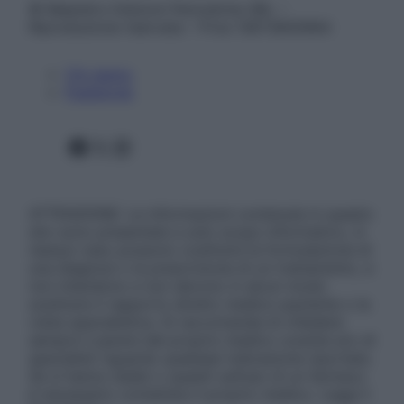
© Belpietro Edizioni Periodiche SRL –
Riproduzione riservata – P.Iva 13673600964
Chi siamo
Pubblicità
Facebook
X
Instagram
ATTENZIONE: Le informazioni contenute in questo
sito sono presentate a solo scopo informativo, in
nessun caso possono costituire la formulazione di
una diagnosi o la prescrizione di un trattamento, e
non intendono e non devono in alcun modo
sostituire il rapporto diretto medico-paziente o la
visita specialistica. Si raccomanda di chiedere
sempre il parere del proprio medico curante e/o di
specialisti riguardo qualsiasi indicazione riportata.
Se si hanno dubbi o quesiti sull’uso di un farmaco
è necessario contattare il proprio medico. Leggi il