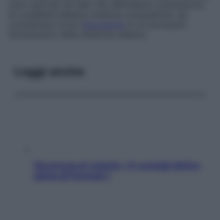
sono riportati nei testi che nell’insieme costituiscono
le cosiddette
Materie mediche omeopatiche
, da
considerarsi come l’
equivalente
di un prontuario
farmaceutico della medicina classica.
Leggi anche
Sicurezza al volante: i 5 consigli dell’ex
pilota di Formula 1