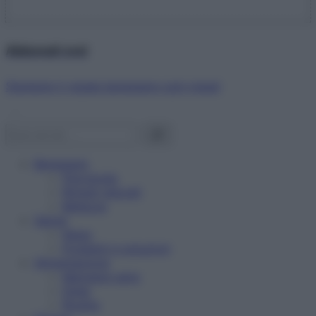
Abbonati ora!
Starbene ti regala benessere ogni mese!
Benessere
Psicologia
Rimedi naturali
Bellezza
Salute
News
Problemi e soluzioni
Alimentazione
Mangiare sano
Diete
Ricette