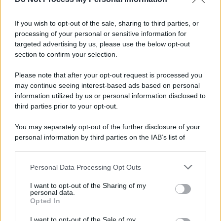
Informativa
Privacy Policy
If you wish to opt-out of the sale, sharing to third parties, or
Cookie Policy
processing of your personal or sensitive information for
Note Legali
targeted advertising by us, please use the below opt-out
Preferenze Privacy
section to confirm your selection.
Please note that after your opt-out request is processed you
may continue seeing interest-based ads based on personal
information utilized by us or personal information disclosed to
third parties prior to your opt-out.
You may separately opt-out of the further disclosure of your
personal information by third parties on the IAB’s list of
downstream participants.
Personal Data Processing Opt Outs
This information may also be disclosed by us to third parties
on the IAB’s List of Downstream Participants that may further
I want to opt-out of the Sharing of my
disclose it to other third parties.
personal data.
Opted In
Please note that this website/app uses one or more Google
services and may gather and store information including but
I want to opt-out of the Sale of my