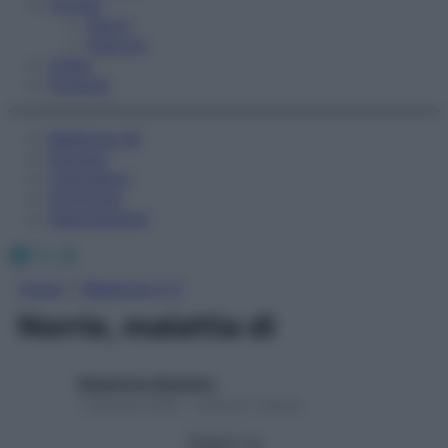
Fitness
Sport
Esercizi
Video
Podcast
Medicina AZ
Farmaci
Calcolatori
Oroscopo
Abbonamenti
Facebook
X
Instagram
Home
»
Medicina A-Z
Norrie, malattia di
Redazione Starbene
1 Gennaio 2025 – Lettura 1 minuto
Seguici su