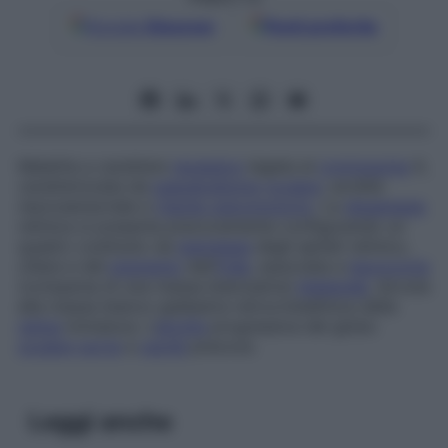
Google
Discover
Fonti preferite
Malattia a carattere
recessivo
legata al
cromosoma
X,
caratterizzata da
pseudoglioma
oculare
, sordità
neurosensoriale e
ritardo psicomotorio
. La
disgenesia
retinica si presenta precocemente configurando un
quadro costituito da
iperplasia
degli epiteli retinico,
ciliare e del
pigmento
dell’
iride
, associata a
leucocoria
(comparsa di una massa biancastra)
bilaterale
, dovuta
alla massa bianco-giallastra retrocristallinica della
retina
immatura. L’
atrofia
progressiva del globo
oculare
porta
a
cecità
precoce.
Leggi anche