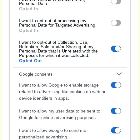
Personal Data.
not limited to your visit or usage behaviour. You may click to
Opted In
grant or deny consent to Google and its third-party tags to
use your data for below specified purposes in below Google
I want to opt-out of processing my
consent section.
Personal Data for Targeted Advertising.
Opted In
I want to opt-out of Collection, Use,
Retention, Sale, and/or Sharing of my
Personal Data that Is Unrelated with the
Purposes for which it was collected.
Opted Out
Google consents
I want to allow Google to enable storage
related to advertising like cookies on web or
device identifiers in apps.
I want to allow my user data to be sent to
Google for online advertising purposes.
I want to allow Google to send me
personalized advertising.