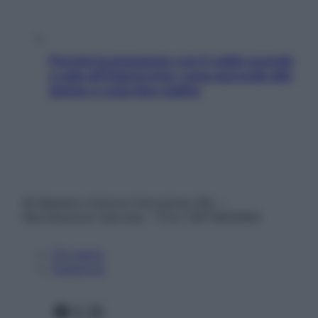
Perché la pressione con il caldo scende
e sale all’improvviso: cosa succede alle
donne e cosa fare subito
© Belpietro Edizioni Periodiche SRL –
Riproduzione riservata – P.Iva 13673600964
Chi siamo
Pubblicità
Facebook
X
Instagram