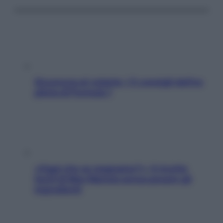
Sicurezza al volante: i 5 consigli dell’ex
pilota di Formula 1
«Oggi che se magnamo?»: 4 ricette
facili di Max Mariola senza pesare gli
ingredienti