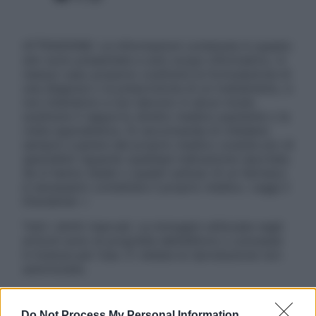
ATTENZIONE: Le informazioni contenute in questo
sito sono presentate a solo scopo informativo, in
nessun caso possono costituire la formulazione di
una diagnosi o la prescrizione di un trattamento, e
non intendono e non devono in alcun modo
sostituire il rapporto diretto medico-paziente o la
visita specialistica. Si raccomanda di chiedere
sempre il parere del proprio medico curante e/o di
specialisti riguardo qualsiasi indicazione riportata.
Se si hanno dubbi o quesiti sull’uso di un farmaco
è necessario contattare il proprio medico. Leggi il
Disclaimer »
Tutti i diritti riservati. Le immagini utilizzate negli
articoli sono di proprietà dell’editore o concesse
in licenza per l’uso. È vietata la riproduzione non
autorizzata.
Do Not Process My Personal Information