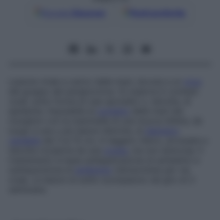
Google
Discover
Fonti preferite
Lesione virale a carico delle mani, dovuta a un
virus
del gruppo dei parapoxvirus. Si osserva in contesti
rurali, sotto forma di casi sporadici o, talvolta, di
epidemie. Imputabile al
contatto
delle mani dei
mungitori con le mammelle di una mucca infetta, dà
luogo a una o più lesioni sferiche, di
diametro
variabile
dai 3 ai 15 cm, in leggero rilievo, arrossate e
talvolta ricoperte da una
crosta
, ma non dolorose. Il
trattamento si basa sull’applicazione di antisettici e
sull’assunzione di
antibiotici
(tetracicline) per via
orale. Le lesioni di solito scompaiono nel giro di 3
settimane.