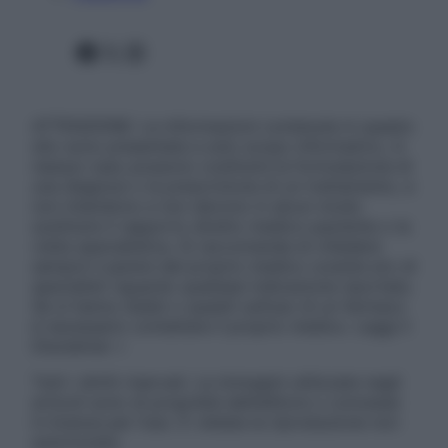
Facebook
X
Instagram
ATTENZIONE: Le informazioni contenute in questo
sito sono presentate a solo scopo informativo, in
nessun caso possono costituire la formulazione di
una diagnosi o la prescrizione di un trattamento, e
non intendono e non devono in alcun modo
sostituire il rapporto diretto medico-paziente o la
visita specialistica. Si raccomanda di chiedere
sempre il parere del proprio medico curante e/o di
specialisti riguardo qualsiasi indicazione riportata.
Se si hanno dubbi o quesiti sull’uso di un farmaco
è necessario contattare il proprio medico. Leggi il
Disclaimer »
Tutti i diritti riservati. Le immagini utilizzate negli
articoli sono di proprietà dell’editore o concesse
in licenza per l’uso. È vietata la riproduzione non
autorizzata.