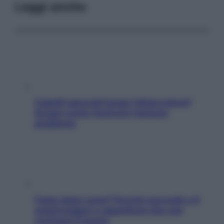
Leggi anche
Capelli spezzati lungo l’attaccatura?
Scopri come risolvere l’annoso
problema
Fame dopo cena? Perché succede e 6
snack leggeri e appetitosi che non
rovinano il sonno