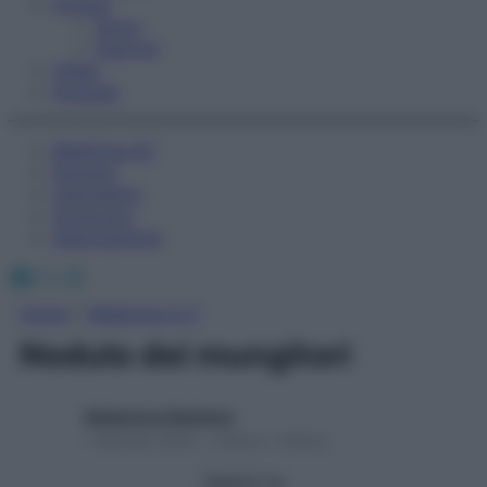
Fitness
Sport
Esercizi
Video
Podcast
Medicina AZ
Farmaci
Calcolatori
Oroscopo
Abbonamenti
Facebook
X
Instagram
Home
»
Medicina A-Z
Nodulo dei mungitori
Redazione Starbene
1 Gennaio 2025 – Lettura 1 minuto
Seguici su