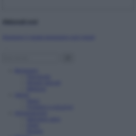
Abbonati ora!
Starbene ti regala benessere ogni mese!
Benessere
Psicologia
Rimedi naturali
Bellezza
Salute
News
Problemi e soluzioni
Alimentazione
Mangiare sano
Diete
Ricette