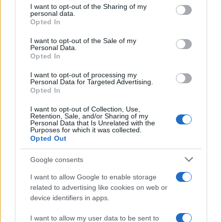
I want to opt-out of the Sharing of my
disclose it to other third parties.
personal data.
Opted In
Please note that this website/app uses one or more Google
services and may gather and store information including but
I want to opt-out of the Sale of my
Personal Data.
not limited to your visit or usage behaviour. You may click to
Opted In
grant or deny consent to Google and its third-party tags to
use your data for below specified purposes in below Google
I want to opt-out of processing my
consent section.
Personal Data for Targeted Advertising.
Opted In
I want to opt-out of Collection, Use,
Retention, Sale, and/or Sharing of my
Personal Data that Is Unrelated with the
Purposes for which it was collected.
Opted Out
Google consents
I want to allow Google to enable storage
related to advertising like cookies on web or
device identifiers in apps.
I want to allow my user data to be sent to