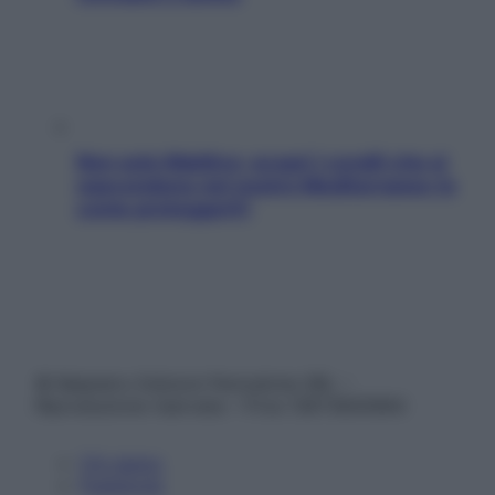
Non solo Maldive: scopri i coralli che si
nascondono nel nostro Mediterraneo (e
come proteggerli)
© Belpietro Edizioni Periodiche SRL –
Riproduzione riservata – P.Iva 13673600964
Chi siamo
Pubblicità