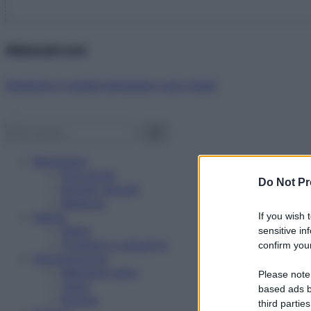
Abbonati ora!
Starbene ti regala benessere ogni mese!
Benessere
Psicologia
Do Not Pr
Rimedi naturali
Bellezza
Salute
If you wish 
News
sensitive in
Problemi e soluzioni
confirm your
Alimentazione
Mangiare sano
Please note
Diete
based ads b
Ricette
third parties