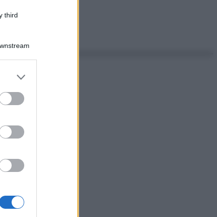
 third
Downstream
er and store
to grant or
ed purposes