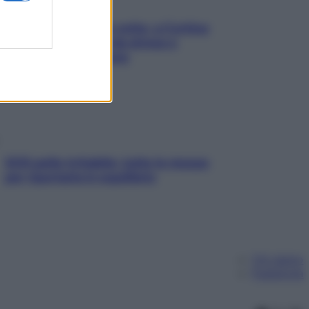
Mindfulness tra le vette: a Cortina
due giorni lontani da stress e
ansia da smartphone
SOS pelle irritabile: tutte le mosse
per riportarla in equilibrio
Chi siamo
Pubblicità