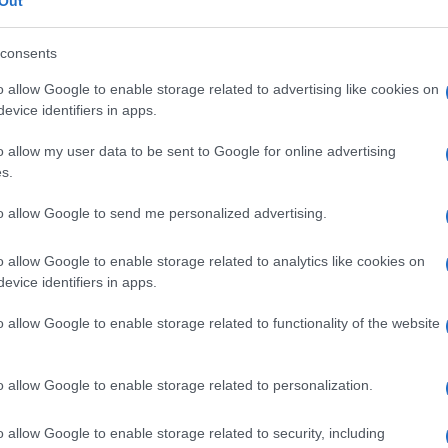
Out
consents
o allow Google to enable storage related to advertising like cookies on
evice identifiers in apps.
Le
o allow my user data to be sent to Google for online advertising
ti preferite
s.
to allow Google to send me personalized advertising.
o allow Google to enable storage related to analytics like cookies on
evice identifiers in apps.
e più o meno anormali. I neuromi comprendono due
o allow Google to enable storage related to functionality of the website
 neuroma da
amputazione
si sviluppa quando un
nervo
à
è molto lontana dalla radice, oppure quando la
rto. All’
estremità
del
nervo
sezionato ricrescono
o allow Google to enable storage related to personalization.
essendo più inglobate in una
guaina
nervosa, si
, il neuroma. Il neuroma plessiforme è dovuto a una
e. È superficiale e dà luogo a un ingrossamento
o allow Google to enable storage related to security, including