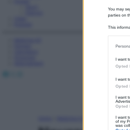
Fitness
Sport
You may sepa
Esercizi
parties on t
Video
Podcast
This informa
Participants
Medicina AZ
Please note
Farmaci
Persona
information 
Calcolatori
deny consent
Oroscopo
I want t
in below Go
Abbonamenti
Opted 
Facebook
X
Instagram
I want t
Opted 
I want 
Advertis
Opted 
I want t
Home
»
Medicina A-Z
of my P
was col