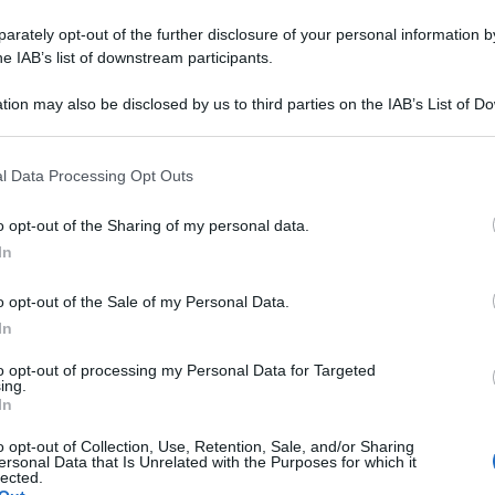
rately opt-out of the further disclosure of your personal information by
he IAB’s list of downstream participants.
tion may also be disclosed by us to third parties on the IAB’s List of 
 that may further disclose it to other third parties.
 that this website/app uses one or more Google services and may gath
l Data Processing Opt Outs
including but not limited to your visit or usage behaviour. You may click 
 to Google and its third-party tags to use your data for below specifi
o opt-out of the Sharing of my personal data.
ogle consent section.
In
o opt-out of the Sale of my Personal Data.
In
to opt-out of processing my Personal Data for Targeted
ing.
In
o opt-out of Collection, Use, Retention, Sale, and/or Sharing
ersonal Data that Is Unrelated with the Purposes for which it
lected.