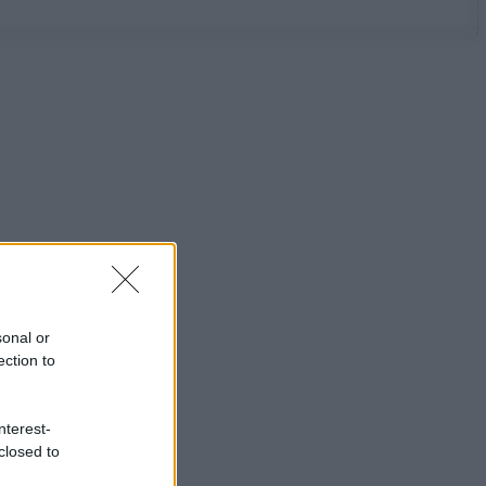
sonal or
ection to
nterest-
closed to