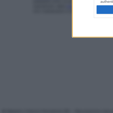
palpabile sotto la pelle, percepibile al
tat
authenti
soprattutto della
malattia di Recklinghau
loro trattamento è difficile; in alcuni casi è
© Belpietro Edizioni Periodiche SRL – Riproduzione riser