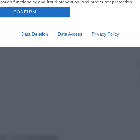
to
come un piccolo groviglio. È caratteristico
cation functionality and fraud prevention, and other user protection.
sen
. I neuromi sono fonte di
dolore
spesso intenso. Il
CONFIRM
 possibile l’
ablazione
chirurgica.
Data Deletion
Data Access
Privacy Policy
vata – P.Iva 13673600964