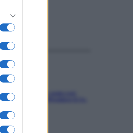
ggi anche
Aria condizionata: usala così,
senza rischiare raffreddore & Co.