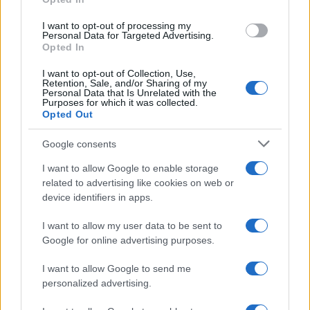
grant or deny consent to Google and its third-party tags to
use your data for below specified purposes in below Google
I want to opt-out of processing my
consent section.
Personal Data for Targeted Advertising.
Opted In
I want to opt-out of Collection, Use,
Retention, Sale, and/or Sharing of my
Personal Data that Is Unrelated with the
Purposes for which it was collected.
Opted Out
Google consents
I want to allow Google to enable storage
related to advertising like cookies on web or
device identifiers in apps.
I want to allow my user data to be sent to
Google for online advertising purposes.
I want to allow Google to send me
personalized advertising.