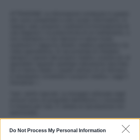
ATTENZIONE: Le informazioni contenute in questo
sito sono presentate a solo scopo informativo, in
nessun caso possono costituire la formulazione di
una diagnosi o la prescrizione di un trattamento, e
non intendono e non devono in alcun modo
sostituire il rapporto diretto medico-paziente o la
visita specialistica. Si raccomanda di chiedere
sempre il parere del proprio medico curante e/o di
specialisti riguardo qualsiasi indicazione riportata.
Se si hanno dubbi o quesiti sull’uso di un farmaco
è necessario contattare il proprio medico. Leggi il
Disclaimer »
Tutti i diritti riservati. Le immagini utilizzate negli
articoli sono di proprietà dell’editore o concesse
in licenza per l’uso. È vietata la riproduzione non
autorizzata.
Do Not Process My Personal Information