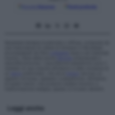
Google
Discover
Fonti preferite
Neoplasia benigna localizzata o diffusa, composta da
una mescolanza di cellule di Schwann e fibroblasti
accompagnati da fibre
collagene
lasse e da materiale
mucino; viene detta anche
fibroma
endoneurale e
neurofibromixoma. I neurofibromi plessiformi sono il
risultato di una crescita all’interno e nelle vicinanze di
un
nervo
preformato, che dà al
tronco
nervoso un
aspetto tortuoso, ispessito e plessiforme. All’interno
di questi tumori, che possono andare incontro a
trasformazione maligna, spesso si trovano dendriti.
Leggi anche