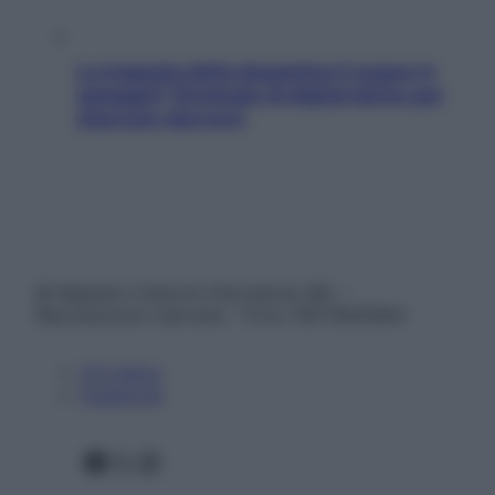
La trappola della dopamina ti segue in
spiaggia? Strategie di digital detox per
staccare davvero
© Belpietro Edizioni Periodiche SRL –
Riproduzione riservata – P.Iva 13673600964
Chi siamo
Pubblicità
Facebook
X
Instagram