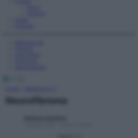
Fitness
Sport
Esercizi
Video
Podcast
Medicina AZ
Farmaci
Calcolatori
Oroscopo
Abbonamenti
Facebook
X
Instagram
Home
»
Medicina A-Z
Neurofibroma
Redazione Starbene
1 Gennaio 2025 – Lettura 1 minuto
Seguici su