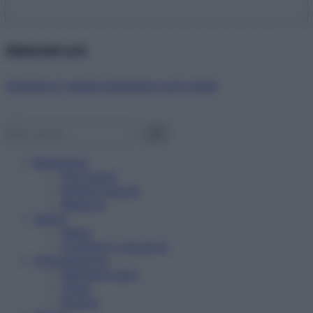
Abbonati ora!
Starbene ti regala benessere ogni mese!
Benessere
Psicologia
Rimedi naturali
Bellezza
Salute
News
Problemi e soluzioni
Alimentazione
Mangiare sano
Diete
Ricette