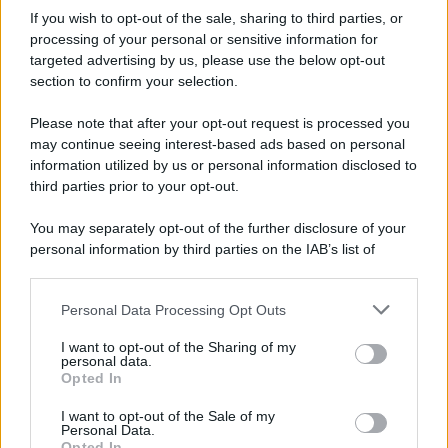
Informativa
If you wish to opt-out of the sale, sharing to third parties, or
Privacy Policy
Cookie Policy
processing of your personal or sensitive information for
Note Legali
targeted advertising by us, please use the below opt-out
Preferenze Privacy
section to confirm your selection.
Please note that after your opt-out request is processed you
may continue seeing interest-based ads based on personal
information utilized by us or personal information disclosed to
third parties prior to your opt-out.
You may separately opt-out of the further disclosure of your
personal information by third parties on the IAB’s list of
downstream participants.
Personal Data Processing Opt Outs
This information may also be disclosed by us to third parties
on the IAB’s List of Downstream Participants that may further
I want to opt-out of the Sharing of my
disclose it to other third parties.
personal data.
Opted In
Please note that this website/app uses one or more Google
services and may gather and store information including but
I want to opt-out of the Sale of my
Personal Data.
not limited to your visit or usage behaviour. You may click to
Opted In