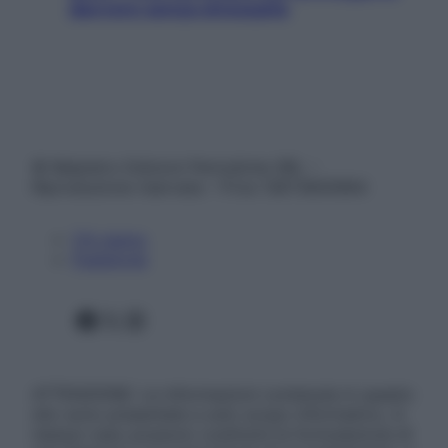
davvero senza stressarla
© Belpietro Edizioni Periodiche SRL –
Riproduzione riservata – P.Iva 13673600964
Chi siamo
Pubblicità
Facebook
X
Instagram
ATTENZIONE: Le informazioni contenute in questo
sito sono presentate a solo scopo informativo, in
nessun caso possono costituire la formulazione di