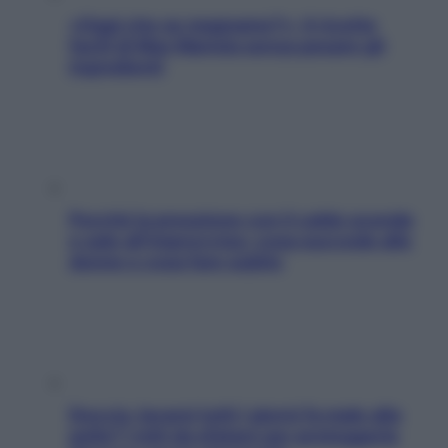
«Oggi che se magnamo?»: 4 ricette
facili di Max Mariola senza pesare gli
ingredienti
Perché la pressione con il caldo scende
e sale all’improvviso: cosa succede alle
donne e cosa fare subito
Doccia, lavarsi tutti i giorni fa male alla
pelle? I miti da sfatare per proteggerla