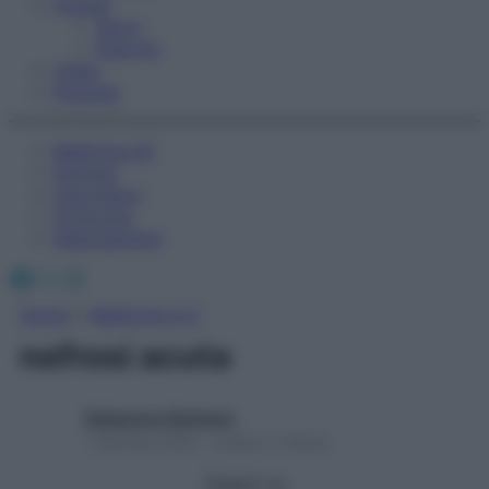
Fitness
Sport
Esercizi
Video
Podcast
Medicina AZ
Farmaci
Calcolatori
Oroscopo
Abbonamenti
Facebook
X
Instagram
Home
»
Medicina A-Z
nefrosi acuta
Redazione Starbene
1 Gennaio 2025 – Lettura 1 minuto
Seguici su