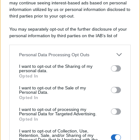
may continue seeing interest-based ads based on personal
information utilized by us or personal information disclosed to
third parties prior to your opt-out.
You may separately opt-out of the further disclosure of your
personal information by third parties on the IAB’s list of
downstream participants.
Personal Data Processing Opt Outs
This information may also be disclosed by us to third parties
on the IAB’s List of Downstream Participants that may further
I want to opt-out of the Sharing of my
disclose it to other third parties.
personal data.
Opted In
Please note that this website/app uses one or more Google
services and may gather and store information including but
I want to opt-out of the Sale of my
Personal Data.
not limited to your visit or usage behaviour. You may click to
Opted In
grant or deny consent to Google and its third-party tags to
use your data for below specified purposes in below Google
I want to opt-out of processing my
consent section.
Personal Data for Targeted Advertising.
Opted In
I want to opt-out of Collection, Use,
Retention, Sale, and/or Sharing of my
Personal Data that Is Unrelated with the