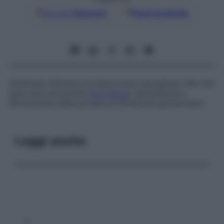
Google
Discover
Fonti preferite
Sindrome nefrosica di improvvisa insorgenza. Nei casi
gravi può provocare
ipovolemia
, ipotensione e
diminuzione della portata di filtrazione glomerulare.
Leggi anche