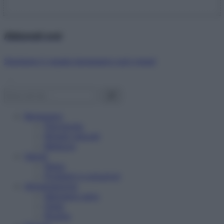
Abbonati ora!
Starbene ti regala benessere ogni mese!
Benessere
Psicologia
Rimedi naturali
Bellezza
Salute
News
Problemi e soluzioni
Alimentazione
Mangiare sano
Diete
Ricette