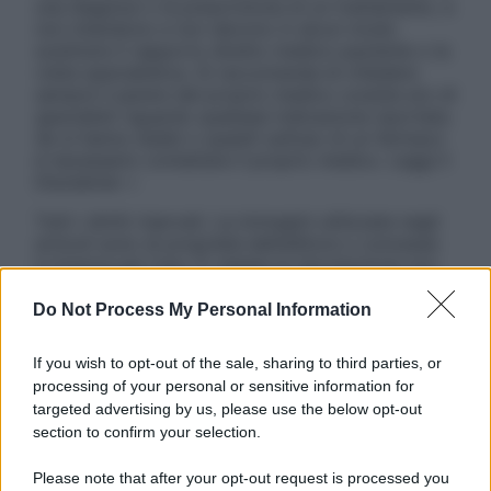
una diagnosi o la prescrizione di un trattamento, e
non intendono e non devono in alcun modo
sostituire il rapporto diretto medico-paziente o la
visita specialistica. Si raccomanda di chiedere
sempre il parere del proprio medico curante e/o di
specialisti riguardo qualsiasi indicazione riportata.
Se si hanno dubbi o quesiti sull’uso di un farmaco
è necessario contattare il proprio medico. Leggi il
Disclaimer »
Tutti i diritti riservati. Le immagini utilizzate negli
articoli sono di proprietà dell’editore o concesse
in licenza per l’uso. È vietata la riproduzione non
autorizzata.
Do Not Process My Personal Information
If you wish to opt-out of the sale, sharing to third parties, or
Informativa
processing of your personal or sensitive information for
Privacy Policy
targeted advertising by us, please use the below opt-out
Cookie Policy
section to confirm your selection.
Note Legali
Preferenze Privacy
Please note that after your opt-out request is processed you