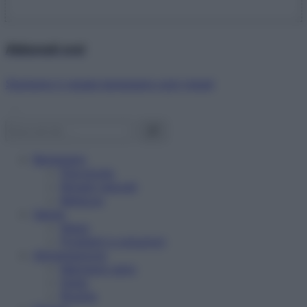
Abbonati ora!
Starbene ti regala benessere ogni mese!
Benessere
Psicologia
Rimedi naturali
Bellezza
Salute
News
Problemi e soluzioni
Alimentazione
Mangiare sano
Diete
Ricette