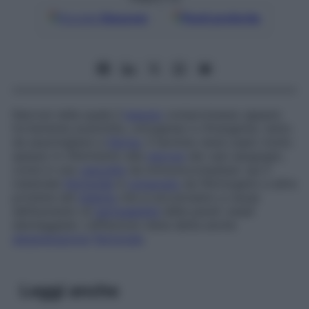
Google
Discover
Fonti preferite
Necrosi nella quale il
tessuto
compromesso appare
fortemente eosinofilo, omogeneo e rifrangente, tanto
da assomigliare a
fibrina
. Il termine viene usato molto
spesso in riferimento alla
necrosi
dei vasi sanguigni,
come in una
vasculite
da immunocomplessi: qui il
materiale
fibrinoide
è
composto
da fibrinogeno e altre
proteine del
plasma
che si accumulano a causa
dell’aumento di
permeabilità
delle pareti vasali
danneggiate. L’affezione viene detta anche
degenerazione
fibrinoide
.
Leggi anche