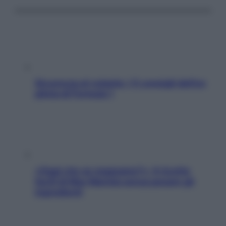
Sicurezza al volante: i 5 consigli dell’ex
pilota di Formula 1
«Oggi che se magnamo?»: 4 ricette
facili di Max Mariola senza pesare gli
ingredienti