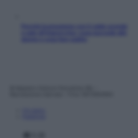
Perché la pressione con il caldo scende
e sale all’improvviso: cosa succede alle
donne e cosa fare subito
© Belpietro Edizioni Periodiche SRL –
Riproduzione riservata – P.Iva 13673600964
Chi siamo
Pubblicità
Facebook
X
Instagram