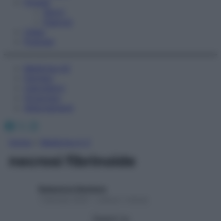
Fitness
Sport
Esercizi
Video
Podcast
Medicina AZ
Farmaci
Calcolatori
Oroscopo
Abbonamenti
Facebook
X
Instagram
Home
»
Medicina A-Z
necrosi fibrinoide
Redazione Starbene
1 Gennaio 2025 – Lettura 1 minuto
Seguici su