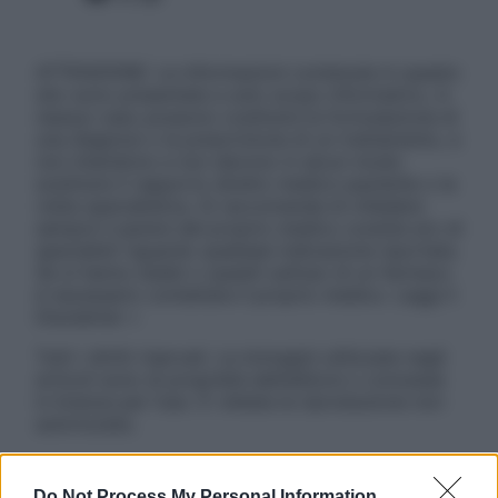
ATTENZIONE: Le informazioni contenute in questo
sito sono presentate a solo scopo informativo, in
nessun caso possono costituire la formulazione di
una diagnosi o la prescrizione di un trattamento, e
non intendono e non devono in alcun modo
sostituire il rapporto diretto medico-paziente o la
visita specialistica. Si raccomanda di chiedere
sempre il parere del proprio medico curante e/o di
specialisti riguardo qualsiasi indicazione riportata.
Se si hanno dubbi o quesiti sull’uso di un farmaco
è necessario contattare il proprio medico. Leggi il
Disclaimer »
Tutti i diritti riservati. Le immagini utilizzate negli
articoli sono di proprietà dell’editore o concesse
in licenza per l’uso. È vietata la riproduzione non
autorizzata.
Do Not Process My Personal Information