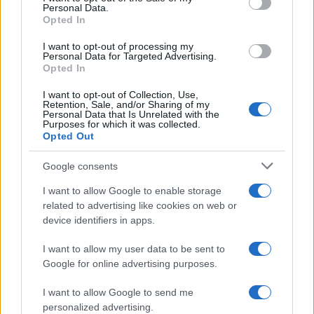
Personal Data.
not limited to your visit or usage behaviour. You may click to
Opted In
grant or deny consent to Google and its third-party tags to
use your data for below specified purposes in below Google
I want to opt-out of processing my
consent section.
Personal Data for Targeted Advertising.
Opted In
I want to opt-out of Collection, Use,
Retention, Sale, and/or Sharing of my
Personal Data that Is Unrelated with the
Purposes for which it was collected.
Opted Out
Google consents
I want to allow Google to enable storage
related to advertising like cookies on web or
device identifiers in apps.
I want to allow my user data to be sent to
Google for online advertising purposes.
I want to allow Google to send me
personalized advertising.