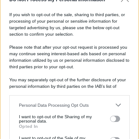
Informativa
Privacy Policy
If you wish to opt-out of the sale, sharing to third parties, or
Cookie Policy
processing of your personal or sensitive information for
Note Legali
targeted advertising by us, please use the below opt-out
Preferenze Privacy
section to confirm your selection.
Please note that after your opt-out request is processed you
may continue seeing interest-based ads based on personal
information utilized by us or personal information disclosed to
third parties prior to your opt-out.
You may separately opt-out of the further disclosure of your
personal information by third parties on the IAB’s list of
downstream participants.
Personal Data Processing Opt Outs
This information may also be disclosed by us to third parties
on the IAB’s List of Downstream Participants that may further
I want to opt-out of the Sharing of my
disclose it to other third parties.
personal data.
Opted In
Please note that this website/app uses one or more Google
services and may gather and store information including but
I want to opt-out of the Sale of my