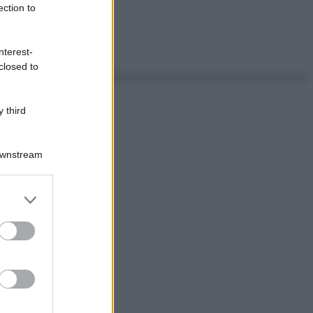
ection to
nterest-
closed to
 third
Downstream
er and store
to grant or
ed purposes