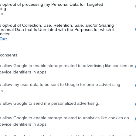
ensore breve
to opt-out of processing my Personal Data for Targeted
ing.
In
o opt-out of Collection, Use, Retention, Sale, and/or Sharing
ersonal Data that Is Unrelated with the Purposes for which it
lected.
Le
Out
ti preferite
consents
o allow Google to enable storage related to advertising like cookies on
evice identifiers in apps.
o allow my user data to be sent to Google for online advertising
s.
el piede
Porzione
ventrale
mediale, di dimensioni
e dita del
piede
. Prende
inserzione
sul dorso della
to allow Google to send me personalized advertising.
ito
del
piede
. Innervato dal
nervo
peroneo profondo,
male del primo
dito
del
piede
.
o allow Google to enable storage related to analytics like cookies on
ella mano
Muscolo
che origina dalla regione
distale
evice identifiers in apps.
iore del
radio
e dalla
membrana
interossea. Prende