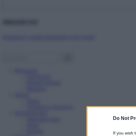
Abbonati ora!
Starbene ti regala benessere ogni mese!
Benessere
Psicologia
Rimedi naturali
Bellezza
Salute
News
Problemi e soluzioni
Alimentazione
Do Not Pr
Mangiare sano
Diete
Ricette
If you wish 