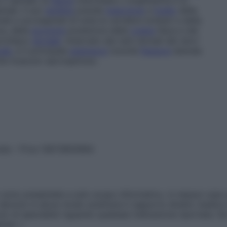
e o
spinale
, la
fascia
intermedia o
lunghissima
e la
erale
. Il suo
tendine
prende
inserzione
a
livello
della
li e sovraspinali di tutte le vertebre lombari e della
a, della
porzione
posteriore della
cresta
iliaca e del
roiliaco
dorsale
. Innervato dai rami dorsali dei nervi
cale
, è il principale
estensore
nonché
flessore
laterale
che
muscolo sacrospinoso
.
vata – P.Iva 13673600964
sono presentate a solo scopo informativo, in nessun caso p
devono in alcun modo sostituire il rapporto diretto medico-p
 di specialisti riguardo qualsiasi indicazione riportata. Se
aimer »