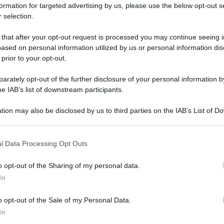
formation for targeted advertising by us, please use the below opt-out s
 selection.
 that after your opt-out request is processed you may continue seeing i
ased on personal information utilized by us or personal information dis
 prior to your opt-out.
rately opt-out of the further disclosure of your personal information by
he IAB’s list of downstream participants.
tion may also be disclosed by us to third parties on the IAB’s List of 
 that may further disclose it to other third parties.
 that this website/app uses one or more Google services and may gath
l Data Processing Opt Outs
including but not limited to your visit or usage behaviour. You may click 
 to Google and its third-party tags to use your data for below specifi
o opt-out of the Sharing of my personal data.
ogle consent section.
In
o opt-out of the Sale of my Personal Data.
In