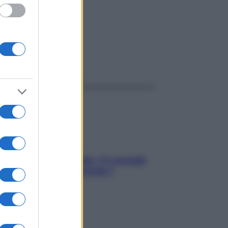
ggi anche
Sicurezza al volante: i 5 consigli
dell’ex pilota di Formula 1