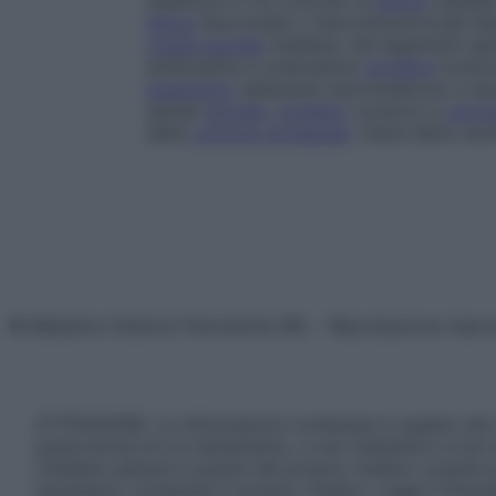
superiore in tre colonne: la
fascia
medial
fascia
ileocostale o
ileocostocervicale lat
cresta sacrale
mediana, dei legamenti spina
dodicesima e undicesima
vertebra
toracic
legamento
adiacente sacrotuberoso e sac
spinali
dorsale
,
lombare
, toracico e
cervi
della
colonna vertebrale
. Viene detto an
© Belpietro Edizioni Periodiche SRL – Riproduzione riser
ATTENZIONE: Le informazioni contenute in questo sito 
prescrizione di un trattamento, e non intendono e non 
chiedere sempre il parere del proprio medico curante e/o
necessario contattare il proprio medico. Leggi il Discl