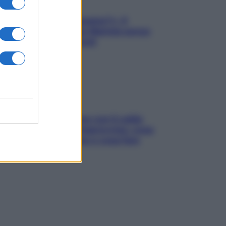
«Oggi che se magnamo?»: 4
ricette facili di Max Mariola senza
pesare gli ingredienti
Perché la pressione con il caldo
scende e sale all’improvviso: cosa
succede alle donne e cosa fare
subito