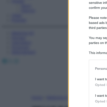
Fitness
sensitive in
Sport
confirm your
Esercizi
Video
Please note
Podcast
based ads b
third parties
Medicina AZ
Farmaci
You may sepa
Calcolatori
parties on t
Oroscopo
Abbonamenti
This informa
Participants
Facebook
X
Instagram
Please note
Persona
information 
deny consent
I want t
in below Go
Opted 
I want t
Home
»
Medicina A-Z
Opted 