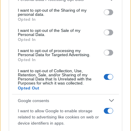
This information may also be disclosed by us to third parties
on the IAB’s List of Downstream Participants that may further
I want to opt-out of the Sharing of my
disclose it to other third parties.
personal data.
Opted In
Please note that this website/app uses one or more Google
services and may gather and store information including but
I want to opt-out of the Sale of my
Personal Data.
not limited to your visit or usage behaviour. You may click to
Opted In
grant or deny consent to Google and its third-party tags to
use your data for below specified purposes in below Google
I want to opt-out of processing my
consent section.
Personal Data for Targeted Advertising.
Opted In
I want to opt-out of Collection, Use,
Retention, Sale, and/or Sharing of my
Personal Data that Is Unrelated with the
Purposes for which it was collected.
Opted Out
Google consents
I want to allow Google to enable storage
related to advertising like cookies on web or
device identifiers in apps.