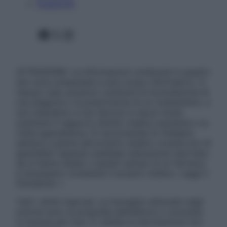
Pubblicità
Facebook
X
Instagram
ATTENZIONE: Le informazioni contenute in questo
sito sono presentate a solo scopo informativo, in
nessun caso possono costituire la formulazione di
una diagnosi o la prescrizione di un trattamento, e
non intendono e non devono in alcun modo
sostituire il rapporto diretto medico-paziente o la
visita specialistica. Si raccomanda di chiedere
sempre il parere del proprio medico curante e/o di
specialisti riguardo qualsiasi indicazione riportata.
Se si hanno dubbi o quesiti sull’uso di un farmaco
è necessario contattare il proprio medico. Leggi il
Disclaimer »
Tutti i diritti riservati. Le immagini utilizzate negli
articoli sono di proprietà dell’editore o concesse
in licenza per l’uso. È vietata la riproduzione non