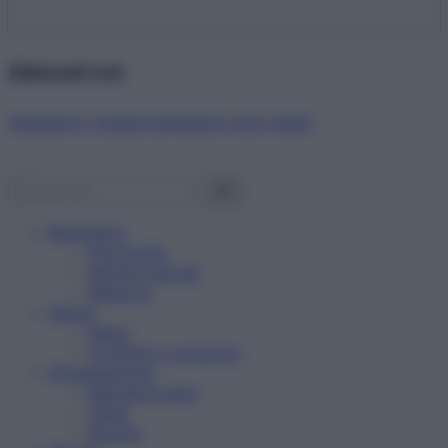
Abbonati ora!
Starbene ti regala benessere ogni mese!
Benessere
Psicologia
Rimedi naturali
Bellezza
Salute
News
Problemi e soluzioni
Alimentazione
Mangiare sano
Diete
Ricette