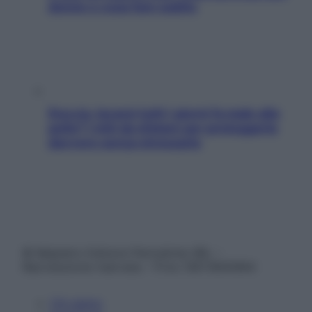
donne e cosa fare subito
Doccia, lavarsi tutti i giorni fa male alla
pelle? I miti da sfatare per proteggerla
davvero senza stressarla
© Belpietro Edizioni Periodiche SRL –
Riproduzione riservata – P.Iva 13673600964
Chi siamo