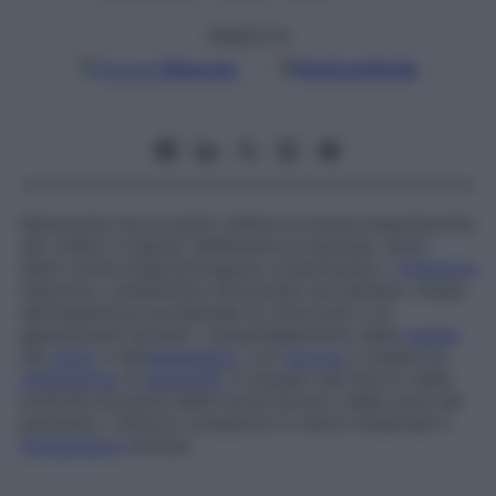
Seguici su
Google
Discover
Fonti preferite
Nematode che di solito infetta le arterie mesenteriche
dei roditori originari dell’America tropicale; viene
detto anche
Angiostrongylus costaricensis
. L’
infezione
nell’uomo, solitamente riscontrata nei bambini, risulta
dall’ingestione accidentale di chiocciole o di
gasteropodi terrestri. L’assottigliamento della
parete
del
cieco
e dell’
appendice
, con
necrosi
e massiccia
infiltrazione
di
eosinofili
, è causato dal blocco delle
arteriole da parte delle forme larvali e delle uova del
parassita. I sintomi consistono in dolori intestinali e
temperatura
elevata.