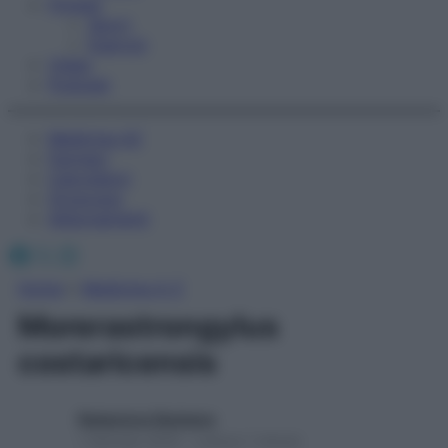
Fitness
Sport
Esercizi
Video
Podcast
Medicina AZ
Farmaci
Calcolatori
Oroscopo
Abbonamenti
Facebook
X
Instagram
Home
»
Medicina A-Z
Morerastrongylus
costaricensis
Redazione Starbene
1 Gennaio 2025 – Lettura 1 minuto