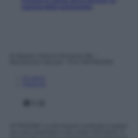
Contare le calorie serve ancora? La
risposta della nutrizionista
© Belpietro Edizioni Periodiche SRL –
Riproduzione riservata – P.Iva 13673600964
Chi siamo
Pubblicità
Facebook
X
Instagram
ATTENZIONE: Le informazioni contenute in questo
sito sono presentate a solo scopo informativo, in