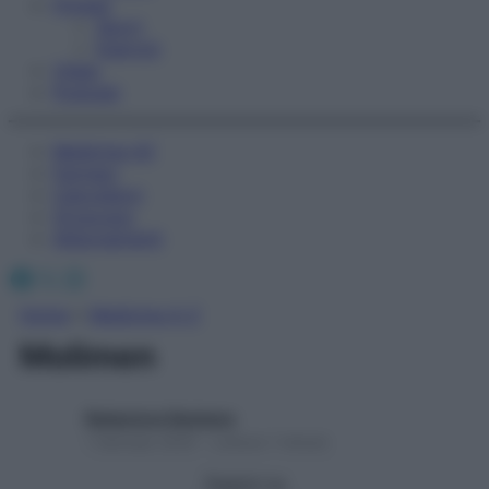
Fitness
Sport
Esercizi
Video
Podcast
Medicina AZ
Farmaci
Calcolatori
Oroscopo
Abbonamenti
Facebook
X
Instagram
Home
»
Medicina A-Z
Molimen
Redazione Starbene
1 Gennaio 2025 – Lettura 1 minuto
Seguici su