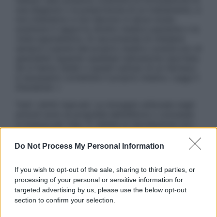
nessun caso possono costituire la formulazione di
una diagnosi o la prescrizione di un trattamento, e
non intendono e non devono in alcun modo
sostituire il rapporto diretto medico-paziente o la
visita specialistica. Si raccomanda di chiedere
sempre il parere del proprio medico curante e/o di
specialisti riguardo qualsiasi indicazione riportata.
Se si hanno dubbi o quesiti sull’uso di un farmaco
è necessario contattare il proprio medico. Leggi il
Disclaimer »
Tutti i diritti riservati. Le immagini utilizzate negli
articoli sono di proprietà dell’editore o concesse
in licenza per l’uso. È vietata la riproduzione non
autorizzata.
Do Not Process My Personal Information
If you wish to opt-out of the sale, sharing to third parties, or
Informativa
processing of your personal or sensitive information for
Privacy Policy
targeted advertising by us, please use the below opt-out
Cookie Policy
section to confirm your selection.
Note Legali
Preferenze Privacy