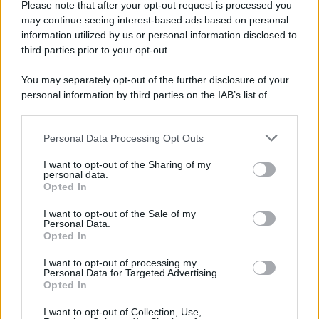
Please note that after your opt-out request is processed you
may continue seeing interest-based ads based on personal
information utilized by us or personal information disclosed to
third parties prior to your opt-out.
You may separately opt-out of the further disclosure of your
personal information by third parties on the IAB’s list of
downstream participants.
Personal Data Processing Opt Outs
This information may also be disclosed by us to third parties
on the IAB’s List of Downstream Participants that may further
I want to opt-out of the Sharing of my
disclose it to other third parties.
personal data.
Opted In
Please note that this website/app uses one or more Google
services and may gather and store information including but
I want to opt-out of the Sale of my
Personal Data.
not limited to your visit or usage behaviour. You may click to
Opted In
grant or deny consent to Google and its third-party tags to
use your data for below specified purposes in below Google
I want to opt-out of processing my
consent section.
Personal Data for Targeted Advertising.
Opted In
I want to opt-out of Collection, Use,