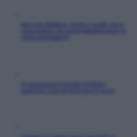
Non solo Maldive: scopri i coralli che si
nascondono nel nostro Mediterraneo (e
come proteggerli)
In menopausa il rischio d’infarto
aumenta: è ora di rinforzare il cuore