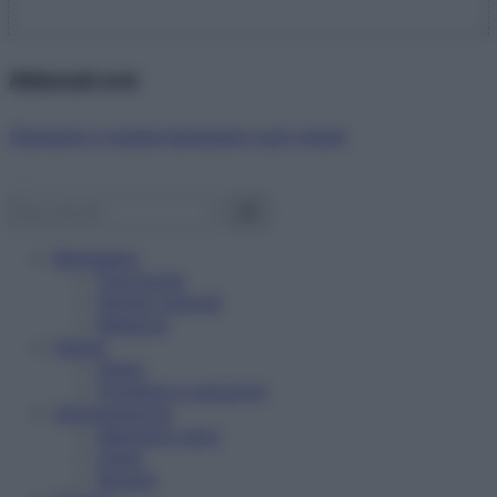
Abbonati ora!
Starbene ti regala benessere ogni mese!
Benessere
Psicologia
Rimedi naturali
Bellezza
Salute
News
Problemi e soluzioni
Alimentazione
Mangiare sano
Diete
Ricette