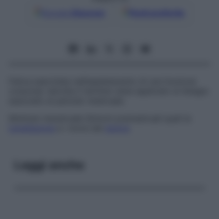
Google
Discover
Fonti preferite
Fatica esercitata nell’espletamento di una funzione
corporea: talvolta il termine viene applicato al disagio
associato al periodo mestruale.
Molimen menstruale
Sintomi premestruali quali la
tumefazione
e i morsi del
dolore
.
Leggi anche