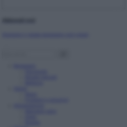
Abbonati ora!
Starbene ti regala benessere ogni mese!
Benessere
Psicologia
Rimedi naturali
Bellezza
Salute
News
Problemi e soluzioni
Alimentazione
Mangiare sano
Diete
Ricette