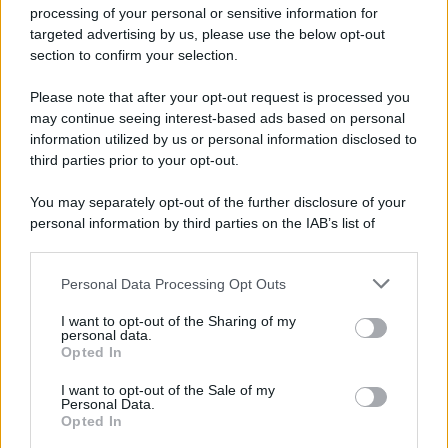
Privacy Policy
processing of your personal or sensitive information for
Cookie Policy
targeted advertising by us, please use the below opt-out
Note Legali
section to confirm your selection.
Preferenze Privacy
Please note that after your opt-out request is processed you
may continue seeing interest-based ads based on personal
information utilized by us or personal information disclosed to
third parties prior to your opt-out.
You may separately opt-out of the further disclosure of your
personal information by third parties on the IAB’s list of
downstream participants.
Personal Data Processing Opt Outs
This information may also be disclosed by us to third parties
on the IAB’s List of Downstream Participants that may further
I want to opt-out of the Sharing of my
disclose it to other third parties.
personal data.
Opted In
Please note that this website/app uses one or more Google
services and may gather and store information including but
I want to opt-out of the Sale of my
Personal Data.
not limited to your visit or usage behaviour. You may click to
Opted In
grant or deny consent to Google and its third-party tags to
use your data for below specified purposes in below Google