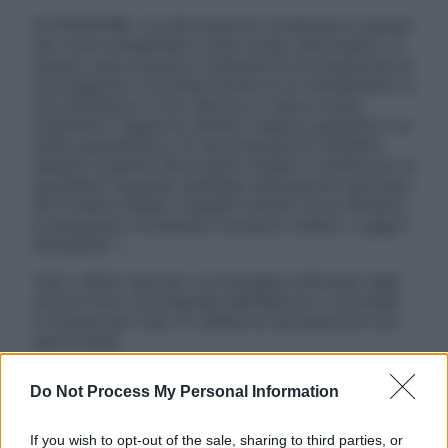
ATTENZIONE: Le informazioni contenute in questo
sito sono presentate a solo scopo informativo, in
nessun caso possono costituire la formulazione di
una diagnosi o la prescrizione di un trattamento, e
non intendono e non devono in alcun modo
sostituire il rapporto diretto medico-paziente o la
visita specialistica. Si raccomanda di chiedere
sempre il parere del proprio medico curante e/o di
specialisti riguardo qualsiasi indicazione riportata.
Se si hanno dubbi o quesiti sull’uso di un farmaco
è necessario contattare il proprio medico. Leggi il
Disclaimer »
Tutti i diritti riservati. Le immagini utilizzate negli
articoli sono di proprietà dell’editore o concesse
in licenza per l’uso. È vietata la riproduzione non
autorizzata.
Do Not Process My Personal Information
Informativa
If you wish to opt-out of the sale, sharing to third parties, or