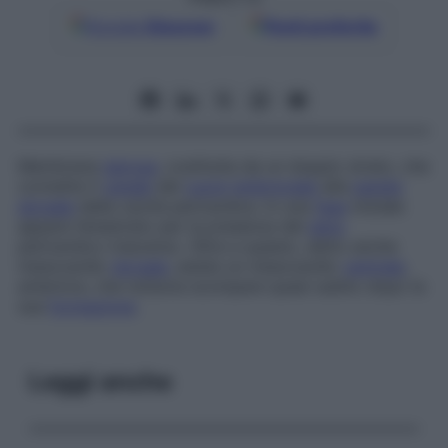
Google
Discover
Fonti preferite
Membrana
sierosa
, costituita da un doppio strato, che
connette il
canale
del
cuore
embrionale
alla
parete
dorsale
della cavità pericardica. In una
fase
iniziale
appare fenestrato per la presenza del
seno
pericardico trasverso. Oltre a questo, detto anche
mesocardio
dorsale
, esiste un mesocardio
ventrale
,
anteriore, che tuttavia scompare quasi subito dopo la
sua
formazione
.
Leggi anche