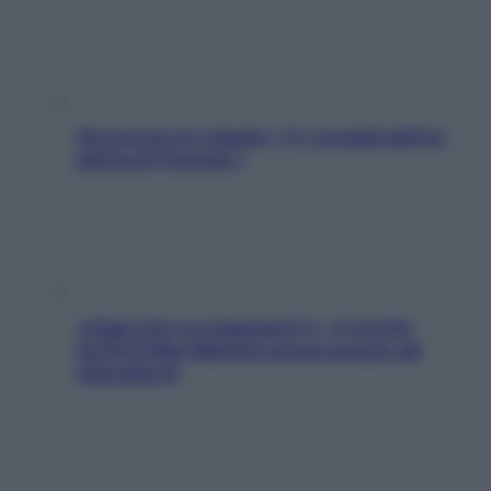
Sicurezza al volante: i 5 consigli dell’ex
pilota di Formula 1
«Oggi che se magnamo?»: 4 ricette
facili di Max Mariola senza pesare gli
ingredienti