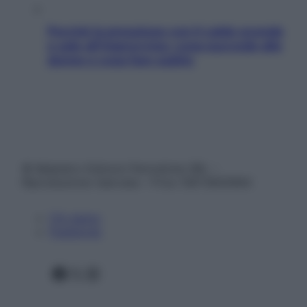
Perché la pressione con il caldo scende
e sale all’improvviso: cosa succede alle
donne e cosa fare subito
© Belpietro Edizioni Periodiche SRL –
Riproduzione riservata – P.Iva 13673600964
Chi siamo
Pubblicità
Facebook
X
Instagram