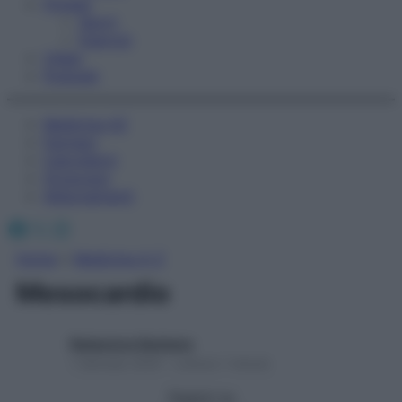
Fitness
Sport
Esercizi
Video
Podcast
Medicina AZ
Farmaci
Calcolatori
Oroscopo
Abbonamenti
Facebook
X
Instagram
Home
»
Medicina A-Z
Mesocardio
Redazione Starbene
1 Gennaio 2025 – Lettura 1 minuto
Seguici su