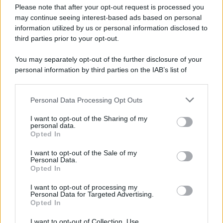
Preferenze Privacy
Please note that after your opt-out request is processed you
may continue seeing interest-based ads based on personal
information utilized by us or personal information disclosed to
third parties prior to your opt-out.
You may separately opt-out of the further disclosure of your
personal information by third parties on the IAB’s list of
downstream participants.
Personal Data Processing Opt Outs
This information may also be disclosed by us to third parties
on the IAB’s List of Downstream Participants that may further
I want to opt-out of the Sharing of my
disclose it to other third parties.
personal data.
Opted In
Please note that this website/app uses one or more Google
services and may gather and store information including but
I want to opt-out of the Sale of my
Personal Data.
not limited to your visit or usage behaviour. You may click to
Opted In
grant or deny consent to Google and its third-party tags to
use your data for below specified purposes in below Google
I want to opt-out of processing my
consent section.
Personal Data for Targeted Advertising.
Opted In
I want to opt-out of Collection, Use,