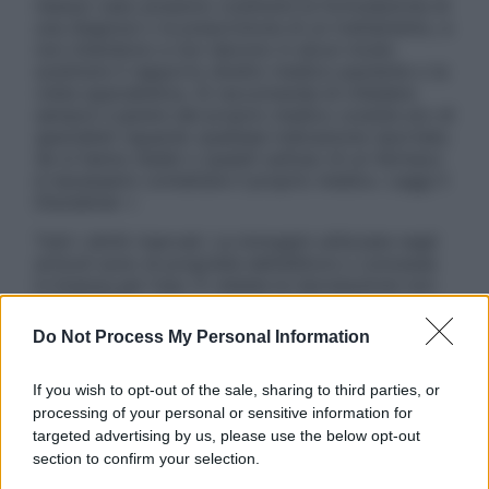
nessun caso possono costituire la formulazione di
una diagnosi o la prescrizione di un trattamento, e
non intendono e non devono in alcun modo
sostituire il rapporto diretto medico-paziente o la
visita specialistica. Si raccomanda di chiedere
sempre il parere del proprio medico curante e/o di
specialisti riguardo qualsiasi indicazione riportata.
Se si hanno dubbi o quesiti sull’uso di un farmaco
è necessario contattare il proprio medico. Leggi il
Disclaimer »
Tutti i diritti riservati. Le immagini utilizzate negli
articoli sono di proprietà dell’editore o concesse
in licenza per l’uso. È vietata la riproduzione non
autorizzata.
Do Not Process My Personal Information
If you wish to opt-out of the sale, sharing to third parties, or
Informativa
processing of your personal or sensitive information for
Privacy Policy
targeted advertising by us, please use the below opt-out
Cookie Policy
section to confirm your selection.
Note Legali