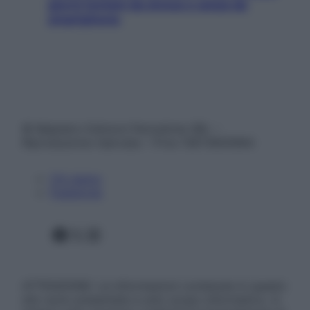
giorni lontani da stress e ansia da
smartphone
© Belpietro Edizioni Periodiche SRL –
Riproduzione riservata – P.Iva 13673600964
Chi siamo
Pubblicità
Facebook
X
Instagram
ATTENZIONE: Le informazioni contenute in questo
sito sono presentate a solo scopo informativo, in