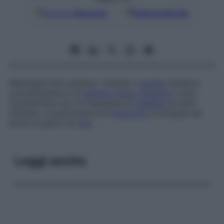
Google
Discover
Fonti preferite
Meningite che colpisce i neonati. L’
agente
infettivo
comunemente è un
batterio
Gram-negativo
come
l’
Escherichia coli
. Di frequente la
malattia
ha esito
infausto, in particolare se l’
infezione
si sviluppa nei
primi tre giorni di
vita
.
Leggi anche