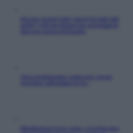
Doccia, lavarsi tutti i giorni fa male alla
pelle? I miti da sfatare per proteggerla
davvero senza stressarla
Aria condizionata: usala così, senza
rischiare raffreddore & Co.
Mindfulness tra le vette: a Cortina due