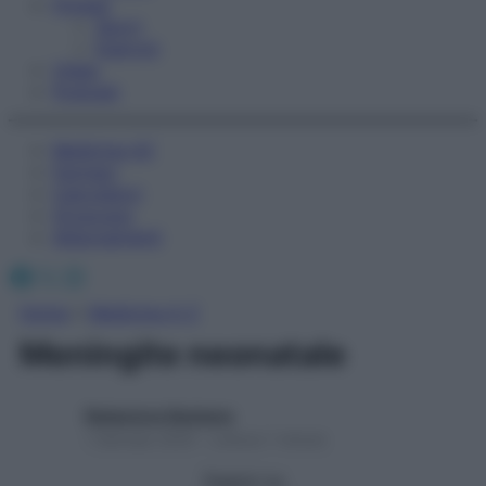
Fitness
Sport
Esercizi
Video
Podcast
Medicina AZ
Farmaci
Calcolatori
Oroscopo
Abbonamenti
Facebook
X
Instagram
Home
»
Medicina A-Z
Meningite neonatale
Redazione Starbene
1 Gennaio 2025 – Lettura 1 minuto
Seguici su