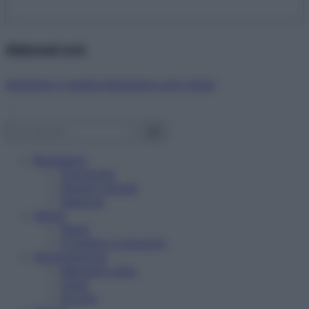
Abbonati ora!
Starbene ti regala benessere ogni mese!
Benessere
Psicologia
Rimedi naturali
Bellezza
Salute
News
Problemi e soluzioni
Alimentazione
Mangiare sano
Diete
Ricette