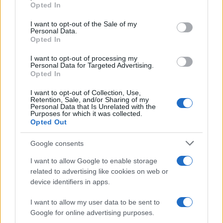
Opted In
Please note that this website/app uses one or more Google
services and may gather and store information including but
I want to opt-out of the Sale of my
Personal Data.
not limited to your visit or usage behaviour. You may click to
Opted In
grant or deny consent to Google and its third-party tags to
use your data for below specified purposes in below Google
I want to opt-out of processing my
consent section.
Personal Data for Targeted Advertising.
Opted In
I want to opt-out of Collection, Use,
Retention, Sale, and/or Sharing of my
Personal Data that Is Unrelated with the
Purposes for which it was collected.
Opted Out
Google consents
I want to allow Google to enable storage
related to advertising like cookies on web or
device identifiers in apps.
I want to allow my user data to be sent to
Google for online advertising purposes.