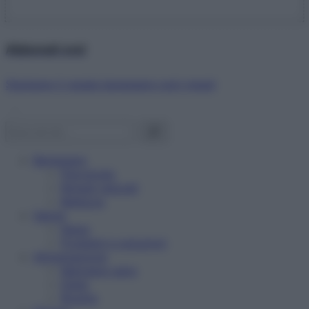
Abbonati ora!
Starbene ti regala benessere ogni mese!
Benessere
Psicologia
Rimedi naturali
Bellezza
Salute
News
Problemi e soluzioni
Alimentazione
Mangiare sano
Diete
Ricette