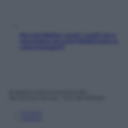
Non solo Maldive: scopri i coralli che si
nascondono nel nostro Mediterraneo (e
come proteggerli)
© Belpietro Edizioni Periodiche SRL –
Riproduzione riservata – P.Iva 13673600964
Chi siamo
Pubblicità