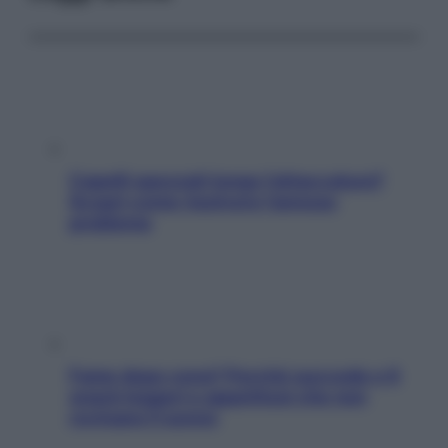
Capelli spezzati lungo l’attaccatura?
Scopri come risolvere l’annoso
problema
Fame dopo cena? Perché succede e 6
snack leggeri e appetitosi che non
rovinano il sonno