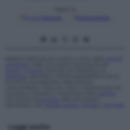
Seguici su
Google
Discover
Fonti preferite
Malattia infiammatoria cronica a carico della
colonna
vertebrale
e delle articolazioni sacroiliache del
bacino
. Il
sintomo
d’esordio più frequente è la
lombalgia
, associata a ridotta espansibilità toracica,
dovuta al coinvolgimento delle strutture
costovertebrali. Il decorso, lento e caratterizzato da
successive remissioni e riaccensioni della
malattia
,
può portare ad
anchilosi
delle articolazioni
sacroliache e del
rachide
lombare
,
dorsale
e
cervicale
.
Leggi anche