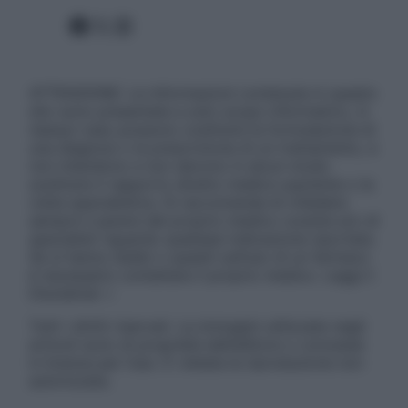
Facebook
X
Instagram
ATTENZIONE: Le informazioni contenute in questo
sito sono presentate a solo scopo informativo, in
nessun caso possono costituire la formulazione di
una diagnosi o la prescrizione di un trattamento, e
non intendono e non devono in alcun modo
sostituire il rapporto diretto medico-paziente o la
visita specialistica. Si raccomanda di chiedere
sempre il parere del proprio medico curante e/o di
specialisti riguardo qualsiasi indicazione riportata.
Se si hanno dubbi o quesiti sull’uso di un farmaco
è necessario contattare il proprio medico. Leggi il
Disclaimer »
Tutti i diritti riservati. Le immagini utilizzate negli
articoli sono di proprietà dell’editore o concesse
in licenza per l’uso. È vietata la riproduzione non
autorizzata.