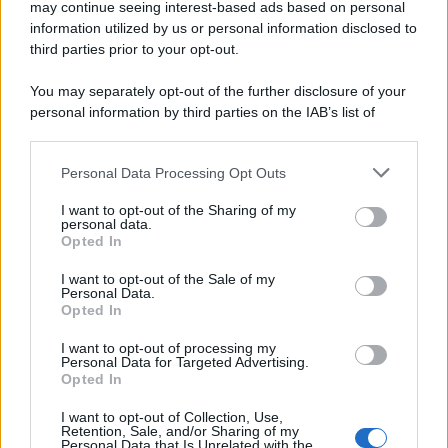
may continue seeing interest-based ads based on personal
information utilized by us or personal information disclosed to
third parties prior to your opt-out.
You may separately opt-out of the further disclosure of your
personal information by third parties on the IAB’s list of
downstream participants.
Personal Data Processing Opt Outs
This information may also be disclosed by us to third parties
on the IAB’s List of Downstream Participants that may further
I want to opt-out of the Sharing of my
disclose it to other third parties.
personal data.
Opted In
Please note that this website/app uses one or more Google
services and may gather and store information including but
I want to opt-out of the Sale of my
Personal Data.
not limited to your visit or usage behaviour. You may click to
Opted In
grant or deny consent to Google and its third-party tags to
use your data for below specified purposes in below Google
I want to opt-out of processing my
consent section.
Personal Data for Targeted Advertising.
Opted In
I want to opt-out of Collection, Use,
Retention, Sale, and/or Sharing of my
Personal Data that Is Unrelated with the