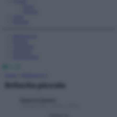
Fitness
Sport
Esercizi
Video
Podcast
Medicina AZ
Farmaci
Calcolatori
Oroscopo
Abbonamenti
Facebook
X
Instagram
Home
»
Medicina A-Z
lInfocita piccolo
Redazione Starbene
1 Gennaio 2025 – Lettura 1 minuto
Seguici su