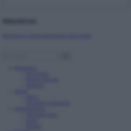
Abbonati ora!
Starbene ti regala benessere ogni mese!
Benessere
Psicologia
Rimedi naturali
Bellezza
Salute
News
Problemi e soluzioni
Alimentazione
Mangiare sano
Diete
Ricette