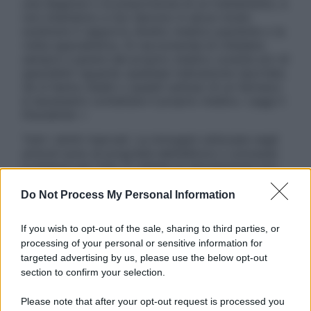
una diagnosi o la prescrizione di un trattamento, e
non intendono e non devono in alcun modo
sostituire il rapporto diretto medico-paziente o la
visita specialistica. Si raccomanda di chiedere
sempre il parere del proprio medico curante e/o di
specialisti riguardo qualsiasi indicazione riportata.
Se si hanno dubbi o quesiti sull’uso di un farmaco
è necessario contattare il proprio medico. Leggi il
Disclaimer »
Tutti i diritti riservati. Le immagini utilizzate negli
articoli sono di proprietà dell’editore o concesse
in licenza per l’uso. È vietata la riproduzione non
autorizzata.
Do Not Process My Personal Information
If you wish to opt-out of the sale, sharing to third parties, or
Informativa
processing of your personal or sensitive information for
Privacy Policy
targeted advertising by us, please use the below opt-out
Cookie Policy
section to confirm your selection.
Note Legali
Preferenze Privacy
Please note that after your opt-out request is processed you