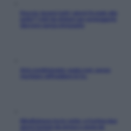
Doccia, lavarsi tutti i giorni fa male alla
pelle? I miti da sfatare per proteggerla
davvero senza stressarla
Aria condizionata: usala così, senza
rischiare raffreddore & Co.
Mindfulness tra le vette: a Cortina due
giorni lontani da stress e ansia da