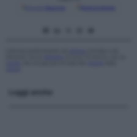
Google
Discover
Fonti preferite
Linfocita predominante nel
sangue
normale e nei
linfonodi. Ha un
diametro
di circa 10 micron, con un
nucleo
che occupa più di metà del
volume
della
cellula
.
Leggi anche