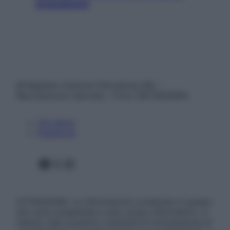
smartphone
© Belpietro Edizioni Periodiche SRL –
Riproduzione riservata – P.Iva 13673600964
Chi siamo
Pubblicità
Facebook
X
Instagram
ATTENZIONE: Le informazioni contenute in questo
sito sono presentate a solo scopo informativo, in
nessun caso possono costituire la formulazione di