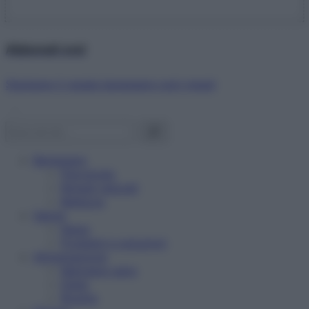
Abbonati ora!
Starbene ti regala benessere ogni mese!
Benessere
Psicologia
Rimedi naturali
Bellezza
Salute
News
Problemi e soluzioni
Alimentazione
Mangiare sano
Diete
Ricette