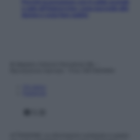
Perché la pressione con il caldo scende
e sale all’improvviso: cosa succede alle
donne e cosa fare subito
© Belpietro Edizioni Periodiche SRL –
Riproduzione riservata – P.Iva 13673600964
Chi siamo
Pubblicità
Facebook
X
Instagram
ATTENZIONE: Le informazioni contenute in questo