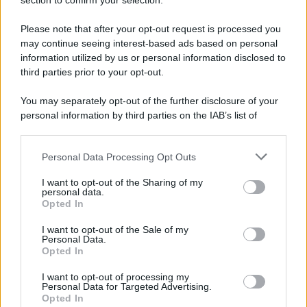
Note Legali
section to confirm your selection.
Preferenze Privacy
Please note that after your opt-out request is processed you
may continue seeing interest-based ads based on personal
information utilized by us or personal information disclosed to
third parties prior to your opt-out.
You may separately opt-out of the further disclosure of your
personal information by third parties on the IAB’s list of
downstream participants.
Personal Data Processing Opt Outs
This information may also be disclosed by us to third parties
on the IAB’s List of Downstream Participants that may further
I want to opt-out of the Sharing of my
disclose it to other third parties.
personal data.
Opted In
Please note that this website/app uses one or more Google
services and may gather and store information including but
I want to opt-out of the Sale of my
Personal Data.
not limited to your visit or usage behaviour. You may click to
Opted In
grant or deny consent to Google and its third-party tags to
use your data for below specified purposes in below Google
I want to opt-out of processing my
consent section.
Personal Data for Targeted Advertising.
Opted In