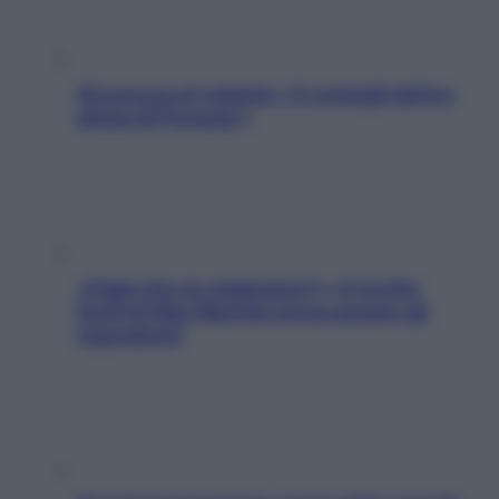
Sicurezza al volante: i 5 consigli dell’ex
pilota di Formula 1
«Oggi che se magnamo?»: 4 ricette
facili di Max Mariola senza pesare gli
ingredienti