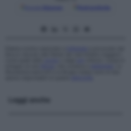
Google
Discover
Fonti preferite
Edema cronico associato a
linfangite
e provocato dal
blocco (dovuto alle filarie) dei vasi linfatici maggiori,
come quelli dello
scroto
o degli
arti
inferiori. Causa lo
sviluppo di una
fibrosi
, che conduce a
elefantiasi
. La
Wuchereria bancrofti
e la
Brugia malayi
sono le due
specie responsabili di queste
deformità
.
Leggi anche