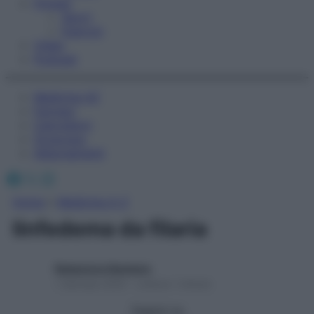
Fitness
Sport
Esercizi
Video
Podcast
Medicina AZ
Farmaci
Calcolatori
Oroscopo
Abbonamenti
Facebook
X
Instagram
Home
»
Medicina A-Z
linfedema da filaria
Redazione Starbene
1 Gennaio 2025 – Lettura 1 minuto
Seguici su