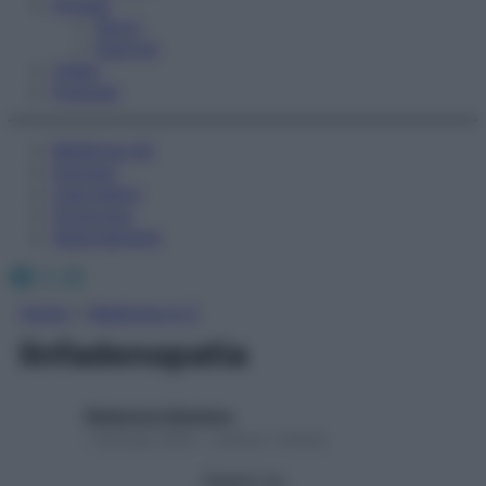
Fitness
Sport
Esercizi
Video
Podcast
Medicina AZ
Farmaci
Calcolatori
Oroscopo
Abbonamenti
Facebook
X
Instagram
Home
»
Medicina A-Z
linfadenopatia
Redazione Starbene
1 Gennaio 2025 – Lettura 1 minuto
Seguici su