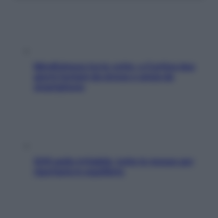
Mindfulness tra le vette: a Cortina due
giorni lontani da stress e ansia da
smartphone
SOS pelle irritabile: tutte le mosse per
riportarla in equilibrio