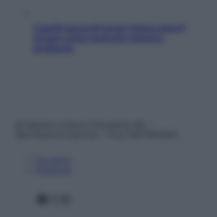
Capelli spezzati lungo l’attaccatura?
Scopri come risolvere l’annoso
problema
© Belpietro Edizioni Periodiche SRL –
Riproduzione riservata – P.Iva 13673600964
Chi siamo
Pubblicità
Facebook
X
Instagram