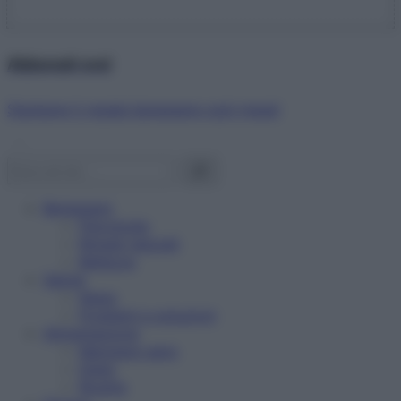
Abbonati ora!
Starbene ti regala benessere ogni mese!
Benessere
Psicologia
Rimedi naturali
Bellezza
Salute
News
Problemi e soluzioni
Alimentazione
Mangiare sano
Diete
Ricette