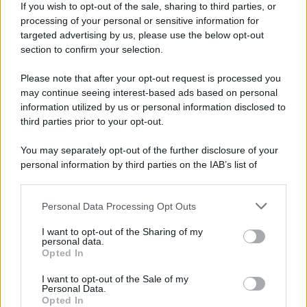
If you wish to opt-out of the sale, sharing to third parties, or
Privacy Policy
processing of your personal or sensitive information for
Cookie Policy
targeted advertising by us, please use the below opt-out
Note Legali
Preferenze Privacy
section to confirm your selection.
Please note that after your opt-out request is processed you
may continue seeing interest-based ads based on personal
information utilized by us or personal information disclosed to
third parties prior to your opt-out.
You may separately opt-out of the further disclosure of your
personal information by third parties on the IAB’s list of
downstream participants.
Personal Data Processing Opt Outs
This information may also be disclosed by us to third parties
on the IAB’s List of Downstream Participants that may further
I want to opt-out of the Sharing of my
disclose it to other third parties.
personal data.
Opted In
Please note that this website/app uses one or more Google
services and may gather and store information including but
I want to opt-out of the Sale of my
Personal Data.
not limited to your visit or usage behaviour. You may click to
Opted In
grant or deny consent to Google and its third-party tags to