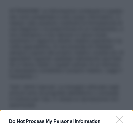
ATTENZIONE: Le informazioni contenute in questo
sito sono presentate a solo scopo informativo, in
nessun caso possono costituire la formulazione di
una diagnosi o la prescrizione di un trattamento, e
non intendono e non devono in alcun modo
sostituire il rapporto diretto medico-paziente o la
visita specialistica. Si raccomanda di chiedere
sempre il parere del proprio medico curante e/o di
specialisti riguardo qualsiasi indicazione riportata.
Se si hanno dubbi o quesiti sull’uso di un farmaco
è necessario contattare il proprio medico. Leggi il
Disclaimer »
Tutti i diritti riservati. Le immagini utilizzate negli
articoli sono di proprietà dell’editore o concesse
in licenza per l’uso. È vietata la riproduzione non
autorizzata.
Do Not Process My Personal Information
Informativa