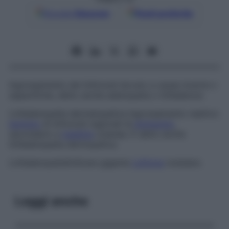
Google
Discover
Fonti preferite
Ingrossamento dei linfonodi dovuto a cause incerte o
aspecifiche, detto anche
adenopatia
o
linfadenosi
.
Linfadenopatia dermatopatica
Ingrossamento reattivo
benigno
di linfonodi regionali di
drenaggio
,
secondario a
malattia
cutanea. È detto anche
linfadenopatia dermopatica
.
Linfadenopatia
follicare gigante
Linfoma
nodulare.
Leggi anche