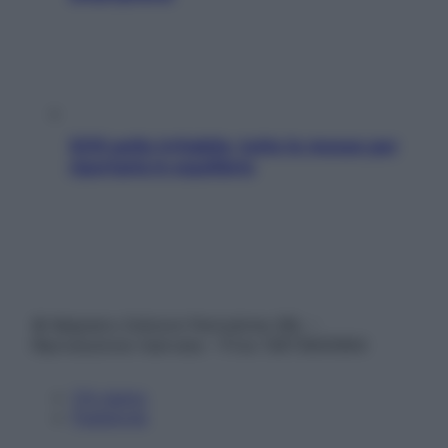
SOS pelle irritabile: tutte le mosse per
riportarla in equilibrio
© Belpietro Edizioni Periodiche SRL –
Riproduzione riservata – P.Iva 13673600964
Chi siamo
Pubblicità