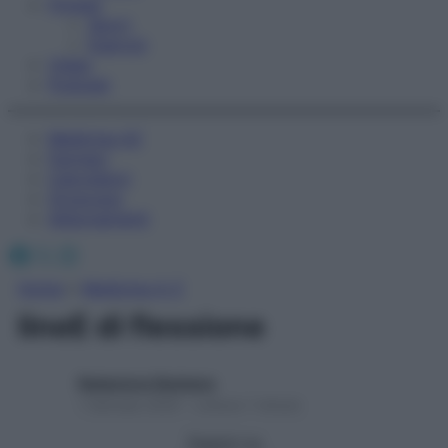
Fitness
Sport
Esercizi
Video
Podcast
Medicina AZ
Farmaci
Calcolatori
Oroscopo
Abbonamenti
Facebook
X
Instagram
Home
»
Medicina A-Z
lineE di flessione
Redazione Starbene
1 Gennaio 2025 – Lettura 1 minuto
Seguici su