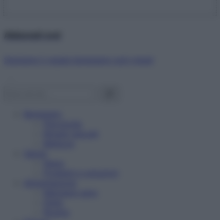
Abbonati ora!
Starbene ti regala benessere ogni mese!
Benessere
Psicologia
Rimedi naturali
Bellezza
Salute
News
Problemi e soluzioni
Alimentazione
Mangiare sano
Diete
Ricette