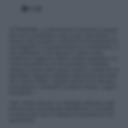
Facebook
X
Instagram
ATTENZIONE: Le informazioni contenute in questo
sito sono presentate a solo scopo informativo, in
nessun caso possono costituire la formulazione di
una diagnosi o la prescrizione di un trattamento, e
non intendono e non devono in alcun modo
sostituire il rapporto diretto medico-paziente o la
visita specialistica. Si raccomanda di chiedere
sempre il parere del proprio medico curante e/o di
specialisti riguardo qualsiasi indicazione riportata.
Se si hanno dubbi o quesiti sull’uso di un farmaco
è necessario contattare il proprio medico. Leggi il
Disclaimer »
Tutti i diritti riservati. Le immagini utilizzate negli
articoli sono di proprietà dell’editore o concesse
in licenza per l’uso. È vietata la riproduzione non
autorizzata.