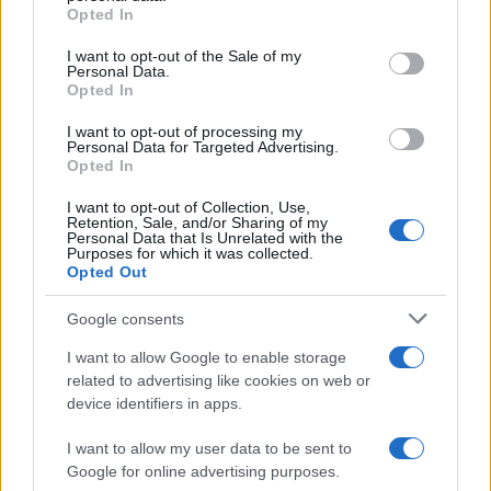
Opted In
Please note that this website/app uses one or more Google
services and may gather and store information including but
I want to opt-out of the Sale of my
Personal Data.
not limited to your visit or usage behaviour. You may click to
Opted In
grant or deny consent to Google and its third-party tags to
use your data for below specified purposes in below Google
I want to opt-out of processing my
consent section.
Personal Data for Targeted Advertising.
Opted In
I want to opt-out of Collection, Use,
Retention, Sale, and/or Sharing of my
Personal Data that Is Unrelated with the
Purposes for which it was collected.
Opted Out
Google consents
I want to allow Google to enable storage
related to advertising like cookies on web or
device identifiers in apps.
I want to allow my user data to be sent to
Google for online advertising purposes.