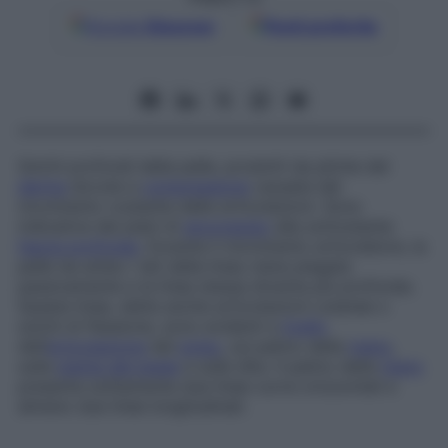
Google
Discover
Fonti preferite
Solchi profondi della pelle, prodotti da pliche del
derma
dovute a
compressione
causata dal
movimento costante delle articolazioni. Sono
indicative dei piani di
ancoraggio
alla sottostante
fascia profonda
. Durante il movimento articolatore, la
pelle da ambo i lati della linea viene piegata
passivamente e la linea stessa diventa più profonda.
Queste linee, dette anche
articolazioni cutanee
o
solchi di flessione
, sono evidenti a
livello
dell’
articolazione
del
polso
, sul palmo della
mano
,
sulla
pianta del piede
e sulle dita. Il palmo della
mano
presenta solitamente due linee curve orizzontali e
almeno due linee longitudinali.