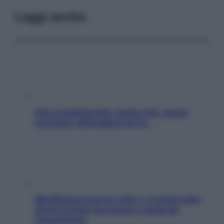
Leggi anche
Aria condizionata: usala così, senza
rischiare raffreddore & Co.
Mindfulness tra le vette: a Cortina due
giorni lontani da stress e ansia da
smartphone