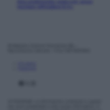
Aria condizionata: usala così, senza
rischiare raffreddore & Co.
© Belpietro Edizioni Periodiche SRL –
Riproduzione riservata – P.Iva 13673600964
Chi siamo
Pubblicità
Facebook
X
Instagram
ATTENZIONE: Le informazioni contenute in questo
sito sono presentate a solo scopo informativo, in