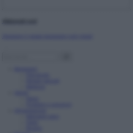
Abbonati ora!
Starbene ti regala benessere ogni mese!
Benessere
Psicologia
Rimedi naturali
Bellezza
Salute
News
Problemi e soluzioni
Alimentazione
Mangiare sano
Diete
Ricette