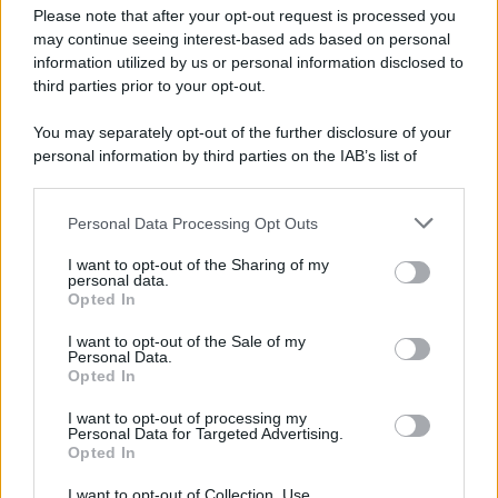
Preferenze Privacy
Please note that after your opt-out request is processed you
may continue seeing interest-based ads based on personal
information utilized by us or personal information disclosed to
third parties prior to your opt-out.
You may separately opt-out of the further disclosure of your
personal information by third parties on the IAB’s list of
downstream participants.
Personal Data Processing Opt Outs
This information may also be disclosed by us to third parties
on the IAB’s List of Downstream Participants that may further
I want to opt-out of the Sharing of my
disclose it to other third parties.
personal data.
Opted In
Please note that this website/app uses one or more Google
services and may gather and store information including but
I want to opt-out of the Sale of my
Personal Data.
not limited to your visit or usage behaviour. You may click to
Opted In
grant or deny consent to Google and its third-party tags to
use your data for below specified purposes in below Google
I want to opt-out of processing my
consent section.
Personal Data for Targeted Advertising.
Opted In
I want to opt-out of Collection, Use,