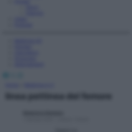
Fitness
Sport
Esercizi
Video
Podcast
Medicina AZ
Farmaci
Calcolatori
Oroscopo
Abbonamenti
Facebook
X
Instagram
Home
»
Medicina A-Z
linea pettinea del femore
Redazione Starbene
1 Gennaio 2025 – Lettura 1 minuto
Seguici su