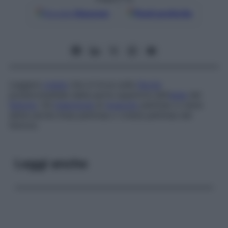
Google
Discover
Fonti preferite
Leggera
cresta
che si trova sulla
faccia
posteromediale della parte superiore dell’
asse
del
femore
. Dà
inserzione
al
muscolo
pettineo e viene
detta anche
linea pettinea
o
cresta pettinea del
femore
.
Leggi anche