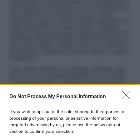
nessun caso possono costituire la formulazione di
una diagnosi o la prescrizione di un trattamento, e
non intendono e non devono in alcun modo
sostituire il rapporto diretto medico-paziente o la
visita specialistica. Si raccomanda di chiedere
sempre il parere del proprio medico curante e/o di
specialisti riguardo qualsiasi indicazione riportata.
Se si hanno dubbi o quesiti sull’uso di un farmaco
è necessario contattare il proprio medico. Leggi il
Disclaimer »
Tutti i diritti riservati. Le immagini utilizzate negli
articoli sono di proprietà dell’editore o concesse
in licenza per l’uso. È vietata la riproduzione non
autorizzata.
Do Not Process My Personal Information
If you wish to opt-out of the sale, sharing to third parties, or
Informativa
processing of your personal or sensitive information for
Privacy Policy
targeted advertising by us, please use the below opt-out
Cookie Policy
section to confirm your selection.
Note Legali