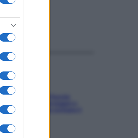
ggi anche
Fame dopo cena? Perché
succede e 6 snack leggeri e
appetitosi che non rovinano il
sonno