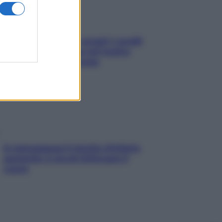
Non solo Maldive: scopri i coralli
che si nascondono nel nostro
Mediterraneo (e come
proteggerli)
In menopausa il rischio d’infarto
aumenta: è ora di rinforzare il
cuore