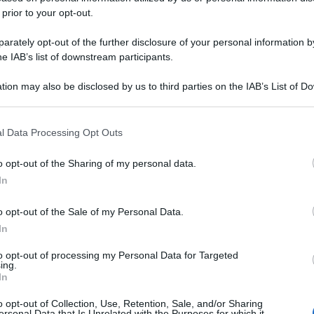
 prior to your opt-out.
rately opt-out of the further disclosure of your personal information by
he IAB’s list of downstream participants.
tion may also be disclosed by us to third parties on the IAB’s List of 
 that may further disclose it to other third parties.
 that this website/app uses one or more Google services and may gath
l Data Processing Opt Outs
including but not limited to your visit or usage behaviour. You may click 
 to Google and its third-party tags to use your data for below specifi
o opt-out of the Sharing of my personal data.
ogle consent section.
In
o opt-out of the Sale of my Personal Data.
In
to opt-out of processing my Personal Data for Targeted
ing.
In
o opt-out of Collection, Use, Retention, Sale, and/or Sharing
ersonal Data that Is Unrelated with the Purposes for which it