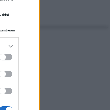
 third
Downstream
er and store
to grant or
ed purposes