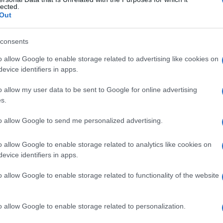
ex
lected.
Out
consents
Le
o allow Google to enable storage related to advertising like cookies on
evice identifiers in apps.
ti preferite
o allow my user data to be sent to Google for online advertising
s.
to allow Google to send me personalized advertising.
o allow Google to enable storage related to analytics like cookies on
loso, solitamente cronica, accompagnata da
prurito
evice identifiers in apps.
ti psichicamente affaticati. Si tratta di lesioni
facce laterali degli
arti
inferiori nell’uomo.
o allow Google to enable storage related to functionality of the website
 origine. In molti casi non si conosce la storia di
no essere fatte risalire all’
irritazione
che induce
o allow Google to enable storage related to personalization.
che
neurodermatite circoscritta
o
malattia di Vidal
.