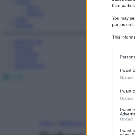
Fitness
third parties
Sport
Esercizi
You may sepa
Video
parties on t
Podcast
This informa
Medicina AZ
Participants
Farmaci
Calcolatori
Please note
Persona
Oroscopo
information 
Abbonamenti
deny consent
I want t
in below Go
Facebook
X
Instagram
Opted 
I want t
Opted 
I want 
Advertis
Opted 
Home
»
Medicina A-Z
I want t
of my P