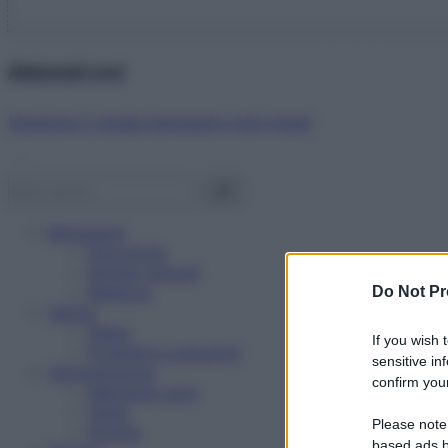
Abbonati ora!
Starbene ti regala benessere ogni mese!
Benessere
Psicologia
Rimedi naturali
Bellezza
Do Not Pr
Salute
News
If you wish 
Problemi e soluzioni
sensitive in
Alimentazione
confirm your
Mangiare sano
Diete
Please note
Ricette
based ads b