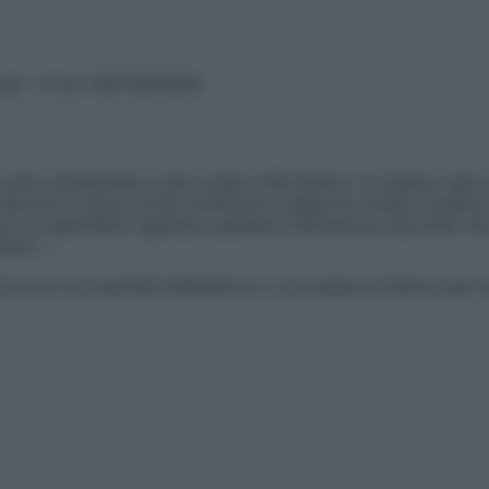
vata – P.Iva 13673600964
sono presentate a solo scopo informativo, in nessun caso p
devono in alcun modo sostituire il rapporto diretto medico-p
 di specialisti riguardo qualsiasi indicazione riportata. Se
aimer »
ticoli sono di proprietà dell’editore o concesse in licenza per 