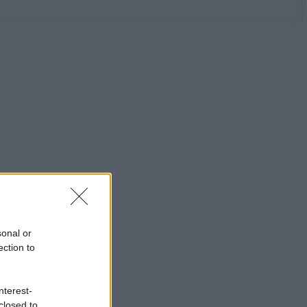
sonal or
ection to
nterest-
closed to