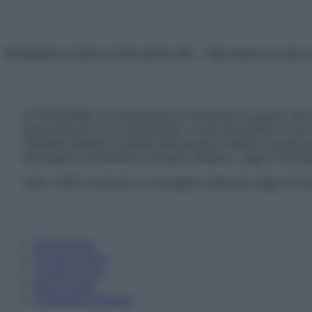
© Belpietro Edizioni Periodiche SRL – Riproduzione riser
ATTENZIONE: Le informazioni contenute in questo sito 
prescrizione di un trattamento, e non intendono e non 
chiedere sempre il parere del proprio medico curante e/o
necessario contattare il proprio medico. Leggi il Discl
Tutti i diritti riservati. Le immagini utilizzate negli ar
Informativa
Privacy Policy
Cookie Policy
Note Legali
Preferenze Privacy