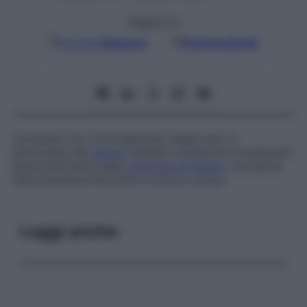
Seguici su
Google
Discover
Fonti preferite
Leucemia con coinvolgimento della cute, in
particolare del
derma
. Questa condizione è osservata
particolarmente nella
sindrome di Sézary
, ma anche
nella leucemia linfocitica cronica e acuta.
Leggi anche