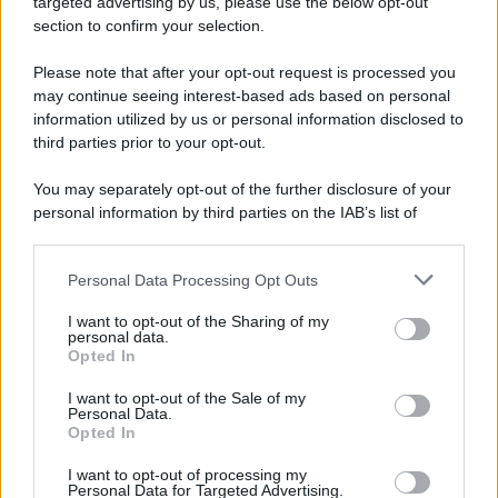
targeted advertising by us, please use the below opt-out
Note Legali
section to confirm your selection.
Preferenze Privacy
Please note that after your opt-out request is processed you
may continue seeing interest-based ads based on personal
information utilized by us or personal information disclosed to
third parties prior to your opt-out.
You may separately opt-out of the further disclosure of your
personal information by third parties on the IAB’s list of
downstream participants.
Personal Data Processing Opt Outs
This information may also be disclosed by us to third parties
on the IAB’s List of Downstream Participants that may further
I want to opt-out of the Sharing of my
disclose it to other third parties.
personal data.
Opted In
Please note that this website/app uses one or more Google
services and may gather and store information including but
I want to opt-out of the Sale of my
Personal Data.
not limited to your visit or usage behaviour. You may click to
Opted In
grant or deny consent to Google and its third-party tags to
use your data for below specified purposes in below Google
I want to opt-out of processing my
consent section.
Personal Data for Targeted Advertising.