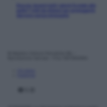
Doccia, lavarsi tutti i giorni fa male alla
pelle? I miti da sfatare per proteggerla
davvero senza stressarla
© Belpietro Edizioni Periodiche SRL –
Riproduzione riservata – P.Iva 13673600964
Chi siamo
Pubblicità
Facebook
X
Instagram