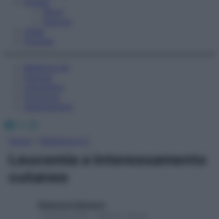
Fitness
Sport
Esercizi
Video
Podcast
Medicina AZ
Farmaci
Calcolatori
Oroscopo
Abbonamenti
Facebook
X
Instagram
Home
»
Medicina A-Z
Leucemia a interessamento
cutaneo
Redazione Starbene
1 Gennaio 2025 – Lettura 1 minuto