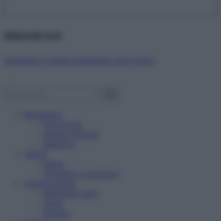
Abbonati ora!
Starbene ti regala benessere ogni mese!
Benessere
Psicologia
Rimedi naturali
Bellezza
Salute
News
Problemi e soluzioni
Alimentazione
Mangiare sano
Diete
Ricette