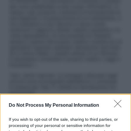
ATTENZIONE: Le informazioni contenute in questo
sito sono presentate a solo scopo informativo, in
nessun caso possono costituire la formulazione di
una diagnosi o la prescrizione di un trattamento, e
non intendono e non devono in alcun modo
sostituire il rapporto diretto medico-paziente o la
visita specialistica. Si raccomanda di chiedere
sempre il parere del proprio medico curante e/o di
specialisti riguardo qualsiasi indicazione riportata.
Se si hanno dubbi o quesiti sull’uso di un farmaco
è necessario contattare il proprio medico. Leggi il
Disclaimer »
Tutti i diritti riservati. Le immagini utilizzate negli
articoli sono di proprietà dell’editore o concesse
in licenza per l’uso. È vietata la riproduzione non
autorizzata.
Do Not Process My Personal Information
Informativa
If you wish to opt-out of the sale, sharing to third parties, or
Privacy Policy
processing of your personal or sensitive information for
Cookie Policy