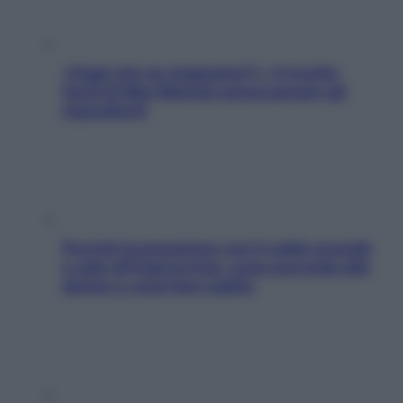
«Oggi che se magnamo?»: 4 ricette
facili di Max Mariola senza pesare gli
ingredienti
Perché la pressione con il caldo scende
e sale all’improvviso: cosa succede alle
donne e cosa fare subito