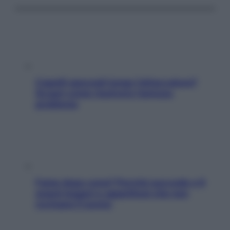
Capelli spezzati lungo l’attaccatura?
Scopri come risolvere l’annoso
problema
Fame dopo cena? Perché succede e 6
snack leggeri e appetitosi che non
rovinano il sonno