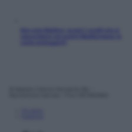
Non solo Maldive: scopri i coralli che si
nascondono nel nostro Mediterraneo (e
come proteggerli)
© Belpietro Edizioni Periodiche SRL –
Riproduzione riservata – P.Iva 13673600964
Chi siamo
Pubblicità