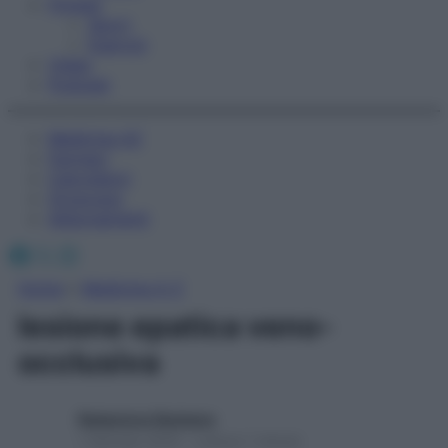
Fitness
Sport
Esercizi
Video
Podcast
Medicina AZ
Farmaci
Calcolatori
Oroscopo
Abbonamenti
Facebook
X
Instagram
Home
»
Medicina A-Z
lesione epatica veno-
occlusiva
Redazione Starbene
1 Gennaio 2025 – Lettura 1 minuto