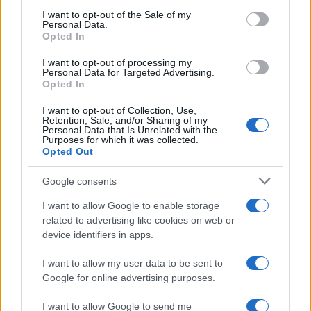
services and may gather and store information including but
I want to opt-out of the Sale of my
Personal Data.
not limited to your visit or usage behaviour. You may click to
Opted In
grant or deny consent to Google and its third-party tags to
use your data for below specified purposes in below Google
I want to opt-out of processing my
consent section.
Personal Data for Targeted Advertising.
Opted In
I want to opt-out of Collection, Use,
Retention, Sale, and/or Sharing of my
Personal Data that Is Unrelated with the
Purposes for which it was collected.
Opted Out
Google consents
I want to allow Google to enable storage
related to advertising like cookies on web or
device identifiers in apps.
I want to allow my user data to be sent to
Google for online advertising purposes.
I want to allow Google to send me