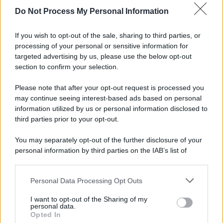
Do Not Process My Personal Information
Informativa
Privacy Policy
If you wish to opt-out of the sale, sharing to third parties, or
Cookie Policy
processing of your personal or sensitive information for
Note Legali
targeted advertising by us, please use the below opt-out
Preferenze Privacy
section to confirm your selection.
Please note that after your opt-out request is processed you
may continue seeing interest-based ads based on personal
information utilized by us or personal information disclosed to
third parties prior to your opt-out.
You may separately opt-out of the further disclosure of your
personal information by third parties on the IAB’s list of
downstream participants.
Personal Data Processing Opt Outs
This information may also be disclosed by us to third parties
on the IAB’s List of Downstream Participants that may further
I want to opt-out of the Sharing of my
disclose it to other third parties.
personal data.
Opted In
Please note that this website/app uses one or more Google