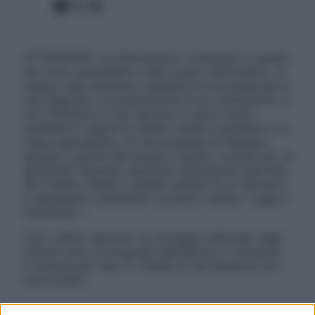
Facebook
X
Instagram
ATTENZIONE: Le informazioni contenute in questo
sito sono presentate a solo scopo informativo, in
nessun caso possono costituire la formulazione di
una diagnosi o la prescrizione di un trattamento, e
non intendono e non devono in alcun modo
sostituire il rapporto diretto medico-paziente o la
visita specialistica. Si raccomanda di chiedere
sempre il parere del proprio medico curante e/o di
specialisti riguardo qualsiasi indicazione riportata.
Se si hanno dubbi o quesiti sull’uso di un farmaco
è necessario contattare il proprio medico. Leggi il
Disclaimer »
Tutti i diritti riservati. Le immagini utilizzate negli
articoli sono di proprietà dell’editore o concesse
in licenza per l’uso. È vietata la riproduzione non
autorizzata.