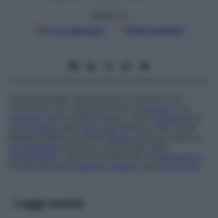
Seguici su
Google
Discover
Fonti preferite
Occlusione delle vene epatiche. Si tratta di una
condizione rara, causata di solito da
tumore
o da
trombosi
che ha origine locale o che è
estensione
di
una
trombosi
della
vena cava
inferiore. Altre cause
all&apos;origine di questa
lesione
possono essere la
tromboflebite
migrante e le patologie della
coagulazione
. Viene anche descritta un’
obliterazione
membranosa del
segmento
epatico
della
vena cava
.
Leggi anche