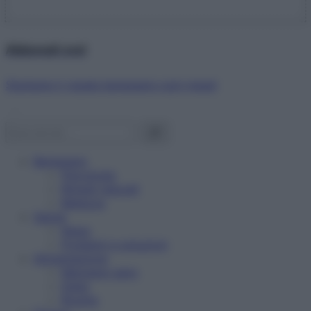
Abbonati ora!
Starbene ti regala benessere ogni mese!
Benessere
Psicologia
Rimedi naturali
Bellezza
Salute
News
Problemi e soluzioni
Alimentazione
Mangiare sano
Diete
Ricette