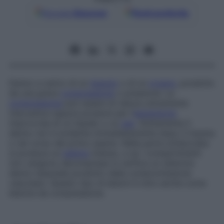
Google
Discover
Fonti preferite
Danno a carico di un
tessuto
o di un
organo
, prodotto
da una grave
compressione
o pressione. La
compressione
può essere di natura unicamente
meccanica oppure prodursi per l’
espansione
improvvisa di un liquido o un
gas
. Solitamente il
danno non è evidente immediatamente dopo il trauma
o nel corso del primo esame. Nella parte schiacciata
si produce un
edema
intenso, e se i compartimenti
non vengono decompressi si verifica un ulteriore
danno tessutale prodotto dalla compromissione
vascolare. Questo tipo di lesioni è noto anche come
lesione da compressione
.