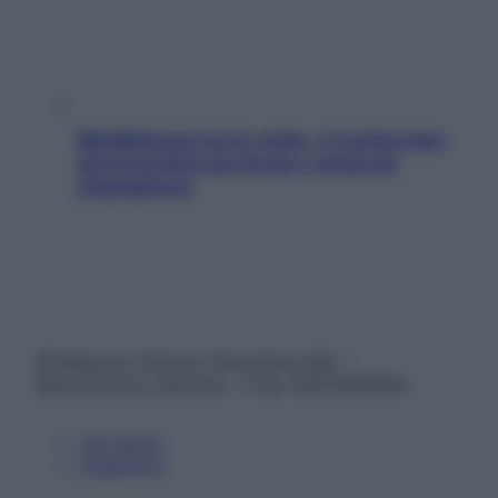
Mindfulness tra le vette: a Cortina due
giorni lontani da stress e ansia da
smartphone
© Belpietro Edizioni Periodiche SRL –
Riproduzione riservata – P.Iva 13673600964
Chi siamo
Pubblicità