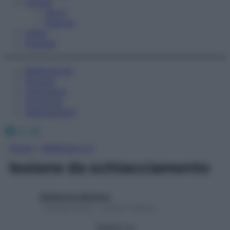
Fitness
Sport
Esercizi
Video
Podcast
Medicina AZ
Farmaci
Calcolatori
Oroscopo
Abbonamenti
Facebook
X
Instagram
Home
»
Medicina A-Z
lesione da schiacciamento
Redazione Starbene
1 Gennaio 2025 – Lettura 1 minuto
Seguici su