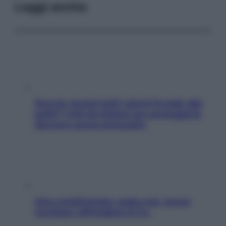
Leggi anche
Doccia, lavarsi tutti i giorni fa male alla
pelle? I miti da sfatare per proteggerla
davvero senza stressarla
Aria condizionata: usala così, senza
rischiare raffreddore & Co.