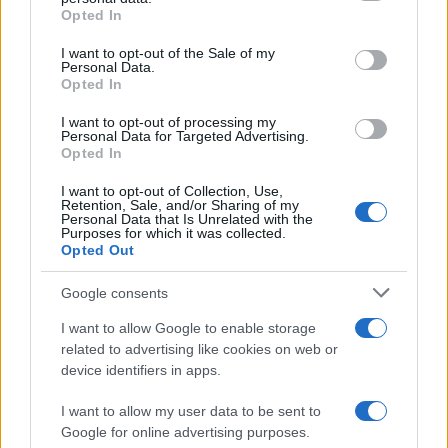
Opted In
Please note that this website/app uses one or more Google
services and may gather and store information including but
I want to opt-out of the Sale of my
Personal Data.
not limited to your visit or usage behaviour. You may click to
Opted In
grant or deny consent to Google and its third-party tags to
use your data for below specified purposes in below Google
I want to opt-out of processing my
consent section.
Personal Data for Targeted Advertising.
Opted In
I want to opt-out of Collection, Use,
Retention, Sale, and/or Sharing of my
Personal Data that Is Unrelated with the
Purposes for which it was collected.
Opted Out
Google consents
I want to allow Google to enable storage
related to advertising like cookies on web or
device identifiers in apps.
I want to allow my user data to be sent to
Google for online advertising purposes.