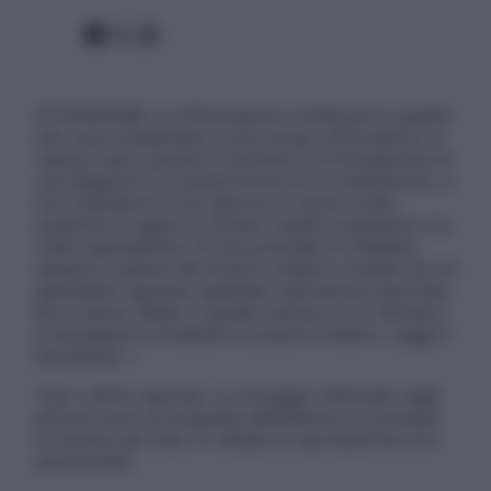
Facebook
X
Instagram
ATTENZIONE: Le informazioni contenute in questo
sito sono presentate a solo scopo informativo, in
nessun caso possono costituire la formulazione di
una diagnosi o la prescrizione di un trattamento, e
non intendono e non devono in alcun modo
sostituire il rapporto diretto medico-paziente o la
visita specialistica. Si raccomanda di chiedere
sempre il parere del proprio medico curante e/o di
specialisti riguardo qualsiasi indicazione riportata.
Se si hanno dubbi o quesiti sull’uso di un farmaco
è necessario contattare il proprio medico. Leggi il
Disclaimer »
Tutti i diritti riservati. Le immagini utilizzate negli
articoli sono di proprietà dell’editore o concesse
in licenza per l’uso. È vietata la riproduzione non
autorizzata.