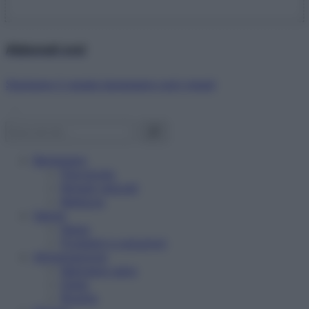
Abbonati ora!
Starbene ti regala benessere ogni mese!
Benessere
Psicologia
Rimedi naturali
Bellezza
Salute
News
Problemi e soluzioni
Alimentazione
Mangiare sano
Diete
Ricette