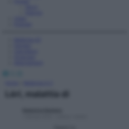
Fitness
Sport
Esercizi
Video
Podcast
Medicina AZ
Farmaci
Calcolatori
Oroscopo
Abbonamenti
Facebook
X
Instagram
Home
»
Medicina A-Z
Léri, malattia di
Redazione Starbene
1 Gennaio 2025 – Lettura 1 minuto
Seguici su