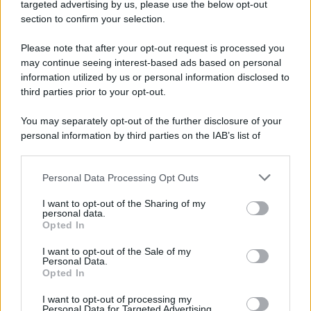
Cookie Policy
targeted advertising by us, please use the below opt-out
Note Legali
section to confirm your selection.
Preferenze Privacy
Please note that after your opt-out request is processed you
may continue seeing interest-based ads based on personal
information utilized by us or personal information disclosed to
third parties prior to your opt-out.
You may separately opt-out of the further disclosure of your
personal information by third parties on the IAB’s list of
downstream participants.
Personal Data Processing Opt Outs
This information may also be disclosed by us to third parties
on the IAB’s List of Downstream Participants that may further
I want to opt-out of the Sharing of my
disclose it to other third parties.
personal data.
Opted In
Please note that this website/app uses one or more Google
services and may gather and store information including but
I want to opt-out of the Sale of my
Personal Data.
not limited to your visit or usage behaviour. You may click to
Opted In
grant or deny consent to Google and its third-party tags to
use your data for below specified purposes in below Google
I want to opt-out of processing my
consent section.
Personal Data for Targeted Advertising.