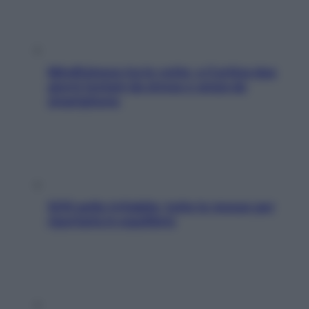
Mindfulness tra le vette: a Cortina due
giorni lontani da stress e ansia da
smartphone
SOS pelle irritabile: tutte le mosse per
riportarla in equilibrio