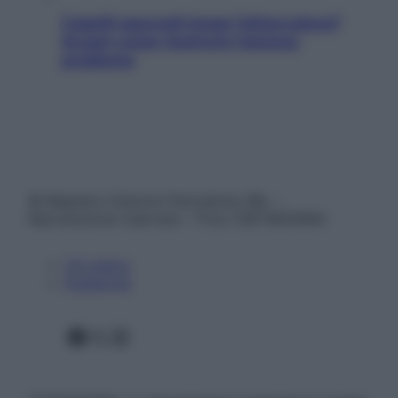
Capelli spezzati lungo l’attaccatura?
Scopri come risolvere l’annoso
problema
© Belpietro Edizioni Periodiche SRL –
Riproduzione riservata – P.Iva 13673600964
Chi siamo
Pubblicità
Facebook
X
Instagram