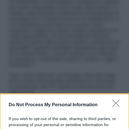
ATTENZIONE: Le informazioni contenute in questo
sito sono presentate a solo scopo informativo, in
nessun caso possono costituire la formulazione di
una diagnosi o la prescrizione di un trattamento, e
non intendono e non devono in alcun modo
sostituire il rapporto diretto medico-paziente o la
visita specialistica. Si raccomanda di chiedere
sempre il parere del proprio medico curante e/o di
specialisti riguardo qualsiasi indicazione riportata.
Se si hanno dubbi o quesiti sull’uso di un farmaco
è necessario contattare il proprio medico. Leggi il
Disclaimer »
Tutti i diritti riservati. Le immagini utilizzate negli
articoli sono di proprietà dell’editore o concesse
in licenza per l’uso. È vietata la riproduzione non
autorizzata.
Do Not Process My Personal Information
Informativa
If you wish to opt-out of the sale, sharing to third parties, or
Privacy Policy
processing of your personal or sensitive information for