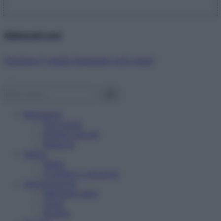
Abbonati ora!
Starbene ti regala benessere ogni mese!
Benessere
Psicologia
Rimedi naturali
Bellezza
Salute
News
Problemi e soluzioni
Alimentazione
Mangiare sano
Diete
Ricette