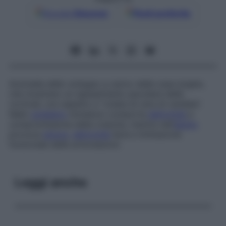
Google
Discover
Fonti preferite
Anomalia dello sviluppo a carico delle ossa lunghe,
che mostrano un ispessimento peculiare delle
corticali, con aspetto a “colata di cera di candela”.
Nello
scheletro
immaturo comporta
deformità
e
compromissione della crescita, mentre nell’
adulto
provoca
dolore
,
deformità
lieve e limitazione
funzionale delle articolazioni.
Leggi anche